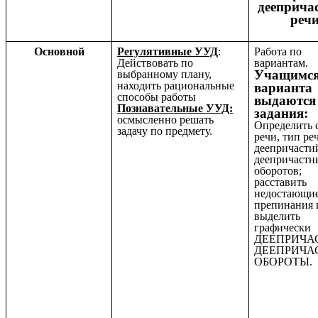
дееприча
реч
Основной
Регулятивные УУД
:
Работа по
Действовать по
вариантам.
Учащимся 
выбранному плану,
находить рациональные
варианта
способы работы
выдаются
Познавательные УУД:
задания:
осмысленно решать
Определить 
задачу по предмету.
речи, тип ре
деепричасти
деепричастн
оборотов;
расставить
недостающие
препинания 
выделить
графически
ДЕЕПРИЧА
ДЕЕПРИЧА
ОБОРОТЫ.