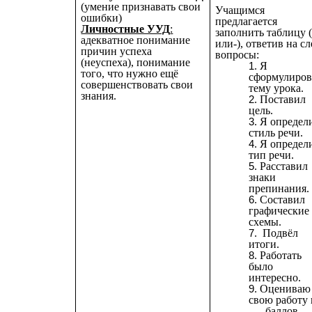
(умение признавать свои
Учащимся
ошибки)
предлагается
Личностные УУД
:
заполнить таблицу 
адекватное понимание
или-), ответив на сл
причин успеха
вопросы:
(неуспеха), понимание
Я
того, что нужно ещё
сформулиров
совершенствовать свои
тему урока.
знания.
Поставил
цель.
Я определ
стиль речи.
Я определ
тип речи.
Расставил
знаки
препинания.
Составил
графические
схемы.
Подвёл
итоги.
Работать
было
интересно.
Оцениваю
свою работу 
…. баллов.