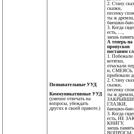
2. Стану ска
сказки,
песенку спо
ты ж дремли
баюшки-баю
3. Когда сяд
есть, …,
заешь память
А теперь на
пропусков
поставим сл
1. Побежали
котятки,
отыскали пе
и, СМЕЯСЬ,
прибежали д
2. Стану ска
Познавательные УУД
сказки,
песенку спо
Коммуникативные УУД
ты ж дремли
(умение отвечать на
ЗАКРЫВШ
вопросы, убеждать
ГЛАЗКИ,
других в своей правоте.)
баюшки-баю
3. Когда сяд
есть, НЕ З
КНИГУ,
заешь память
ВОПРОСЫ
: