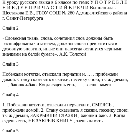
К уроку русского языка в 6 классе по теме: У П О Т Р Е Б Л Е
Н И Е Д Е Е П Р И Ч А С Т И Й В Р Е Ч И Выполнила -
Шестакова Е.В., ГБОУ СОШ № 260 Адмиралтейского района
г. Санкт-Петербурга
Слайд 2
«Словесная ткань, слова, сочетания слов должны быть
расшифрованы читателем, должны слова превратиться в
духовную энергию, иначе они навсегда останутся черными
значками на белой бумаге». А.К. Толстой
Слайд 3
Побежали котятки, отыскали перчатки и, … , прибежали
домой. Стану сказывать я сказки, песенку спою; ты ж дремли,
… , баюшки-баю. Когда сядешь есть, … , заешь память.
Слайд 4
1. Побежали котятки, отыскали перчатки и, СМЕЯСЬ ,
прибежали домой. 2. Стану сказывать я сказки, песенку спою;
ты ж дремли, ЗАКРЫВШИ ГЛАЗКИ , баюшки-баю. 3. Когда
сядешь есть, НЕ ЗАКРЫВ КНИГУ , заешь память.
Слайд 5