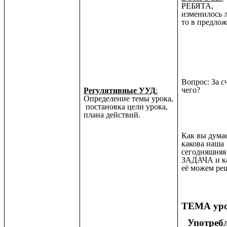
РЕБЯТА,
изменилось л
то в предло
Вопрос: За с
чего?
Регулятивные УУД
:
Определение темы урока,
постановка цели урока,
плана действий.
Как вы думае
какова наша
сегодняшняя
ЗАДАЧА и к
её можем ре
ТЕМА уро
Употреб