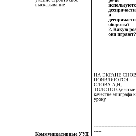
речи
высказывание
используют
деепричаст
и
деепричаст
обороты?
Какую ро
они играют
НА ЭКРАНЕ СНО
ПОЯВЛЯЮТСЯ
СЛОВА А,Н,
ТОЛСТОГО,взятые
качестве эпиграфа к
уроку.
---------------------------
-----
Коммуникативные УУД