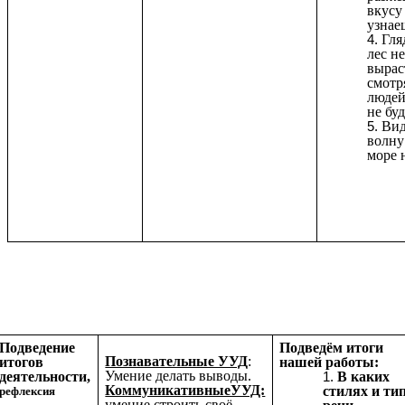
вкусу
узнае
Гля
лес н
вырас
смотр
людей
не бу
Ви
волну
море 
Подведение
Подведём итоги
Познавательные УУД
:
итогов
нашей работы:
Умение делать выводы.
деятельности,
В каких
КоммуникативныеУУД:
стилях и ти
рефлексия
умение строить своё