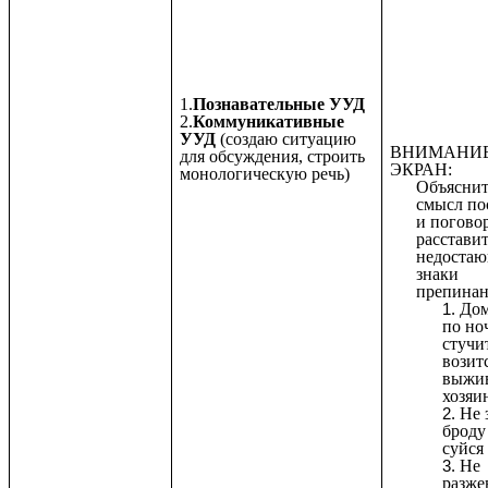
1.
Познавательные УУД
2.
Коммуникативные
УУД
(создаю ситуацию
ВНИМАНИЕ
для обсуждения, строить
ЭКРАН:
монологическую речь)
Объяснит
смысл по
и погово
расстави
недоста
знаки
препинан
До
по но
стучи
возит
выжи
хозяи
Не 
броду
суйся
Не
разже