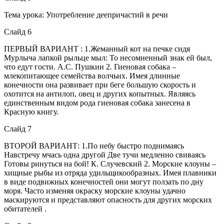
Тема урока: Употребление деепричастий в речи
Слайд 6
ПЕРВЫЙ ВАРИАНТ : 1.Жеманный кот на печке сидя
Мурлыча лапкой рыльце мыл: То несомненный знак ей был,
что едут гости. А.С. Пушкин 2. Гиеновая собака –
млекопитающее семейства волчьих. Имея длинные
конечности она развивает при беге большую скорость и
охотится на антилоп, овец и других копытных. Являясь
единственным видом рода гиеновая собака занесена в
Красную книгу.
Слайд 7
ВТОРОЙ ВАРИАНТ: 1.По небу быстро поднимаясь
Навстречу мчась одна другой Две тучи медленно свиваясь
Готовы ринуться на бой! К. Случевский 2. Морские клоуны –
хищные рыбы из отряда удильщикообразных. Имея плавники
в виде подвижных конечностей они могут ползать по дну
моря. Часто изменяя окраску морские клоуны удачно
маскируются и представляют опасность для других морских
обитателей .