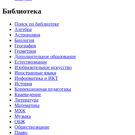
Библиотека
Поиск по библиотеке
Алгебра
Астрономия
Биология
География
Геометрия
Дополнительное образование
Естествознание
Изобразительное искусство
Иностранные языки
Информатика и ИКТ
История
Коррекционная педагогика
Краеведение
Литература
Математика
МХК
Музыка
ОБЖ
Обществознание
Право