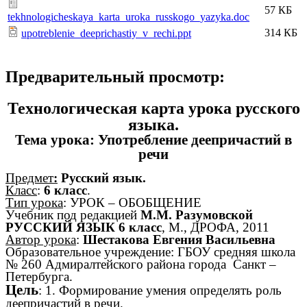
57 КБ
tekhnologicheskaya_karta_uroka_russkogo_yazyka.doc
314 КБ
upotreblenie_deeprichastiy_v_rechi.ppt
Предварительный просмотр:
Технологическая карта урока русского
языка.
Тема урока: Употребление деепричастий в
речи
Предмет
:
Русский язык.
Класс
:
6 класс
.
Тип урока
: УРОК – ОБОБЩЕНИЕ
Учебник под редакцией
М.М. Разумовской
РУССКИЙ ЯЗЫК 6 класс
, М., ДРОФА, 2011
Автор урока
:
Шестакова Евгения Васильевна
Образовательное учреждение: ГБОУ средняя школа
№ 260 Адмиралтейского района города Санкт –
Петербурга.
Цель
: 1. Формирование умения определять роль
деепричастий в речи.