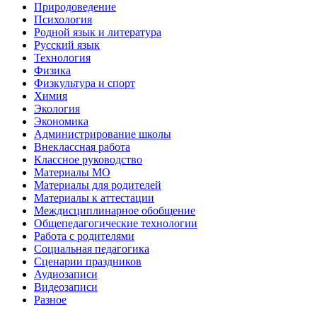
Природоведение
Психология
Родной язык и литература
Русский язык
Технология
Физика
Физкультура и спорт
Химия
Экология
Экономика
Администрирование школы
Внеклассная работа
Классное руководство
Материалы МО
Материалы для родителей
Материалы к аттестации
Междисциплинарное обобщение
Общепедагогические технологии
Работа с родителями
Социальная педагогика
Сценарии праздников
Аудиозаписи
Видеозаписи
Разное