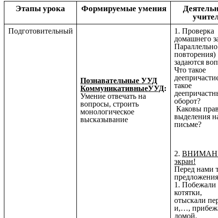
Этапы урока
Формируемые умения
Деятельн
учител
Подготовительный
1. Проверка
домашнего з
Параллельно
повторения)
задаются во
Что такое
деепричасти
Познавательные УУД
такое
КоммуникативныеУУД
:
деепричастн
Умение
отвечать на
оборот?
вопросы, строить
Каковы прав
монологическое
выделения н
высказывание
письме?
2.
ВНИМАНИ
экран!
Перед нами 
предложения
1. Побежали
котятки,
отыскали пе
и,…, прибеж
домой.