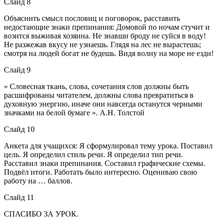
Слайд 8
Объяснить смысл пословиц и поговорок, расставить
недостающие знаки препинания: Домовой по ночам стучит и
возится выживая хозяина. Не знавши броду не суйся в воду!
Не разжежав вкусу не узнаешь. Глядя на лес не вырастешь;
смотря на людей богат не будешь. Видя волну на море не езди!
Слайд 9
« Словесная ткань, слова, сочетания слов должны быть
расшифрованы читателем, должны слова превратиться в
духовную энергию, иначе они навсегда останутся черными
значками на белой бумаге ». А.Н. Толстой
Слайд 10
Анкета для учащихся: Я сформулировал тему урока. Поставил
цель. Я определил стиль речи. Я определил тип речи.
Расставил знаки препинания. Составил графические схемы.
Подвёл итоги. Работать было интересно. Оцениваю свою
работу на … баллов.
Слайд 11
СПАСИБО ЗА УРОК.