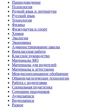
Природоведение
Психология
Родной язык и литература
Русский язык
Технология
Физика
Физкультура и спорт
Химия
Экология
Экономика
Администрирование школы
Внеклассная работа
Классное руководство
Материалы МО
Материалы для родителей
Материалы к аттестации
Междисциплинарное обобщение
Общепедагогические технологии
Работа с родителями
Социальная педагогика
Сценарии праздников
Аудиозаписи
Видеозаписи
Разное