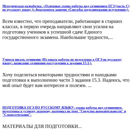
Методическая разработка. «Основные этапы работы над сочинением ЕГЭ (часть С)
по русскому языку (с фрагментом занятия «Способы моделирования вступления»).
Всем известно, что преподаватели, работающие в старших
классах, в первую очередь направляют свои усилия на
подготовку учеников к успешной сдаче Единого
государственного экзамена. Наибольшие трудности,...
Учимся писать сочинение (Из опыта работы по подготовке к ОГЭ по русскому
языку: написание сочинения-рассуждения к заданию 15.3.).
Хочу поделиться некоторыми трудностями и находками
подготовки к выполнению части 3 задания 15.3. Надеюсь, что
мой опыт будет вам интересен и полезен. ...
ПОДГОТОВКА ОГЭ ПО РУССКОМУ ЯЗЫКУ: этапы работы над сочинением,
подготовка к устному экзамену, материал по теме "Средства выразительности" и
"Словосочетания".
МАТЕРИАЛЫ ДЛЯ ПОДГОТОВКИ...