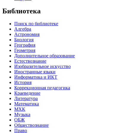
Библиотека
Поиск по библиотеке
Алгебра
Астрономия
Биология
География
Геометрия
Дополнительное образование
Естествознание
Изобразительное искусство
Иностранные языки
Информатика и ИКТ
История
Коррекционная педагогика
Краеведение
Литература
Математика
МХК
Музыка
ОБЖ
Обществознание
Право