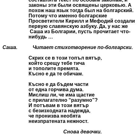
законы эти были освящены церковью. А
похож наш язык тогда был на болгарский.
Потому что именно болгарские
Просветители Кирилл и Мефодий создали
первую славянскую азбуку. Да, у нас же
Саша из Болгарии, пусть прочитает что-
нибудь …
Саша.
Читает стихотворение по-болгарски.
Скрих се в този топъл вятър,
който срещу тебе тича
и тополите премята.
Късно е да те обичам.
Късно е да бъдем части
от една горчива дума.
Мислиш ли, че има щастие
с прилагателно “разумно”?
И потъвам в този вятър
с безизходната надежда,
че пронизва необята
неизпратената нежност.
Снова девочки.