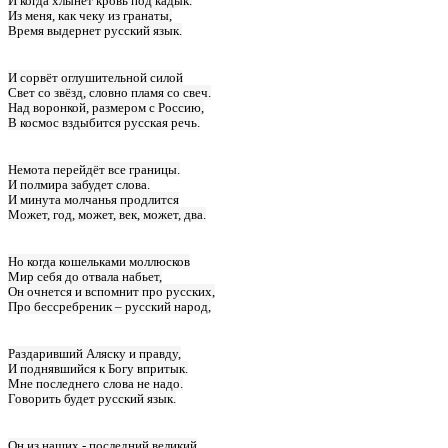
И когда хлынет кровь под кадык.
Из меня, как чеку из гранаты,
Время выдернет русский язык.
И сорвёт оглушительной силой
Свет со звёзд, словно пламя со свеч.
Над воронкой, размером с Россию,
В космос вздыбится русская речь.
Немота перейдёт все границы.
И полмира забудет слова.
И минута молчанья продлится
Может, год, может, век, может, два.
Но когда кошельками моллюсков
Мир себя до отвала набьет,
Он очнется и вспомнит про русских,
Про бессребреник – русский народ,
Раздаривший Аляску и правду,
И поднявшийся к Богу впритык.
Мне последнего слова не надо.
Говорить будет русский язык.
Он из наших - последний великий