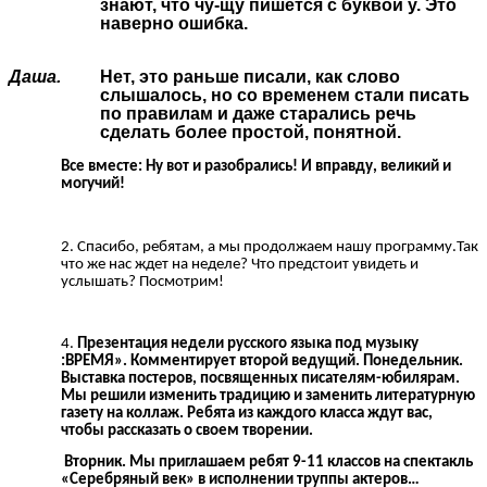
знают, что чу-щу пишется с буквой у. Это
наверно ошибка.
Даша.
Нет, это раньше писали, как слово
слышалось, но со временем стали писать
по правилам и даже старались речь
сделать более простой, понятной.
Все вместе: Ну вот и разобрались! И вправду, великий и
могучий!
Спасибо, ребятам, а мы продолжаем нашу программу.Так
что же нас ждет на неделе? Что предстоит увидеть и
услышать? Посмотрим!
Презентация недели русского языка под музыку
:ВРЕМЯ». Комментирует второй ведущий. Понедельник.
Выставка постеров, посвященных писателям-юбилярам.
Мы решили изменить традицию и заменить литературную
газету на коллаж. Ребята из каждого класса ждут вас,
чтобы рассказать о своем творении.
Вторник. Мы приглашаем ребят 9-11 классов на спектакль
«Серебряный век» в исполнении труппы актеров…