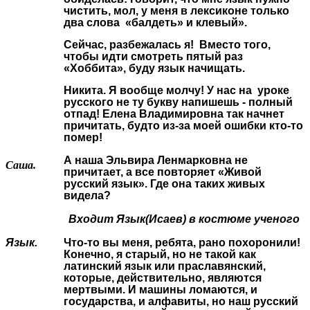
чистить, мол, у меня в лексиконе только
два слова «балдеть» и клевый».
Сейчас, разбежалась я! Вместо того,
чтобы идти смотреть пятый раз
«Хоббита», буду язык начищать.
Никита. Я вообще молчу! У нас на уроке
русского не ту букву напишешь - полный
отпад! Елена Владимировна так начнет
причитать, будто из-за моей ошибки кто-то
помер!
А наша Эльвира Ленмарковна не
Саша.
причитает, а все повторяет «Живой
русский язык». Где она таких живых
видела?
Входит Язык(Исаев) в костюме ученого
Язык.
Что-то вы меня, ребята, рано похоронили!
Конечно, я старый, но не такой как
латинский язык или праславянский,
которые, действительно, являются
мертвыми. И машины ломаются, и
государства, и алфавиты, но наш русский