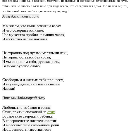
поддержка и опора, о великий, могучий, правдивый и свободный русский язык! Не будь
тебя - как не впасть в отчаяние при виде всего, что совершается дома? Но нельзя верить,
чтобы такой язык не был дан великому народу!
Анна Ахматова Лиана
Мы знаем, что ныне лежит на весах
И что совершается ныне.
Час мужества пробил на наших часах,
И мужество нас не покинет.
Не страшно под пулями мертвыми лечь,
Не горько остаться без крова,
И мы сохраним тебя, русская речь,
Великое русское слово.
Свободным и чистым тебя пронесем,
И внукам дадим, и от плена спасем
Навеки!
Николай Заболоцкий Алсу
Любопытно, забавно и тонко:
Стих, почти непохожий на
стих
.
Бормотанье сверчка и ребенка
В совершенстве писатель постиг.
И в бессмыслице скомканной речи
Изощренность известная есть.