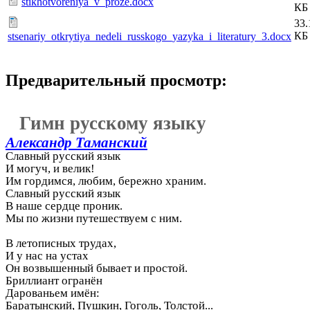
stikhotvoreniya_v_proze.docx
КБ
33.
КБ
stsenariy_otkrytiya_nedeli_russkogo_yazyka_i_literatury_3.docx
Предварительный просмотр:
Гимн русскому языку
Александр Таманский
Славный русский язык
И могуч, и велик!
Им гордимся, любим, бережно храним.
Славный русский язык
В наше сердце проник.
Мы по жизни путешествуем с ним.
В летописных трудах,
И у нас на устах
Он возвышенный бывает и простой.
Бриллиант огранён
Дарованьем имён:
Баратынский, Пушкин, Гоголь, Толстой...