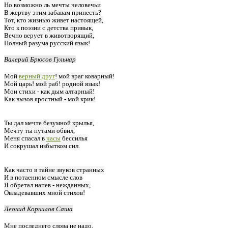
Но возможно ль мечты человечьи
В жертву этим забавам принесть?
Тот, кто жизнью живет настоящей,
Кто к поэзии с детства привык,
Вечно верует в животворящий,
Полный разума русский язык!
Валерий Брюсов Гульнар
Мой
верный друг
! мой враг коварный!
Мой царь! мой раб! родной язык!
Мои стихи - как дым алтарный!
Как вызов яростный - мой крик!
Ты дал мечте безумной крылья,
Мечту ты путами обвил,
Меня спасал в
часы
бессилья
И сокрушал избытком сил.
Как часто в тайне звуков странных
И в потаенном смысле слов
Я обретал напев - нежданных,
Овладевавших мной стихов!
Леонид Корнилов Саша
Мне последнего слова не надо.