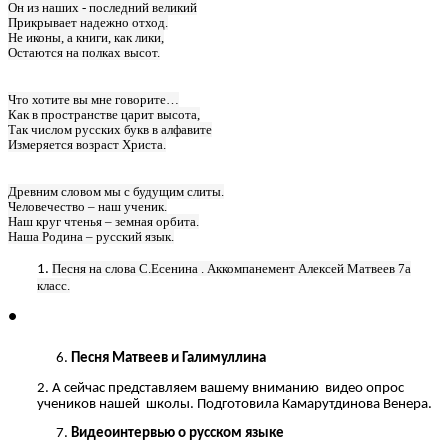
Он из наших - последний великий
Прикрывает надежно отход.
Не иконы, а книги, как лики,
Остаются на полках высот.
Что хотите вы мне говорите…
Как в пространстве царит высота,
Так числом русских букв в алфавите
Измеряется возраст Христа.
Древним словом мы с будущим слиты.
Человечество – наш ученик.
Наш круг чтенья – земная орбита.
Наша Родина – русский язык.
Песня на слова С.Есенина . Аккомпанемент Алексей Матвеев 7а
класс.
Песня Матвеев и Галимуллина
А сейчас представляем вашему вниманию видео опрос
учеников нашей школы. Подготовила Камарутдинова Венера.
Видеоинтервью о русском языке