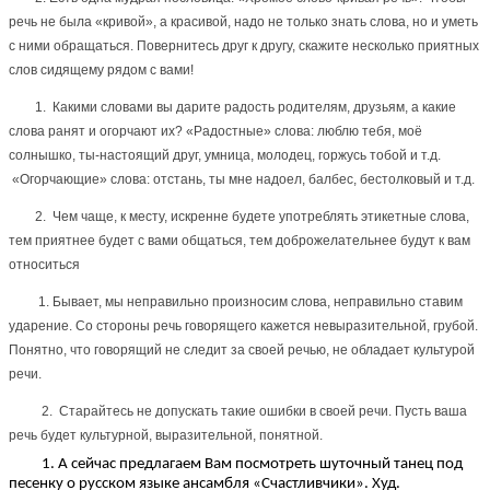
речь не была «кривой», а красивой, надо не только знать слова, но и уметь
с ними обращаться. Повернитесь друг к другу, скажите несколько приятных
слов сидящему рядом с вами!
1. Какими словами вы дарите радость родителям, друзьям, а какие
слова ранят и огорчают их? «Радостные» слова: люблю тебя, моё
солнышко, ты-настоящий друг, умница, молодец, горжусь тобой и т.д.
«Огорчающие» слова: отстань, ты мне надоел, балбес, бестолковый и т.д.
2. Чем чаще, к месту, искренне будете употреблять этикетные слова,
тем приятнее будет с вами общаться, тем доброжелательнее будут к вам
относиться
1. Бывает, мы неправильно произносим слова, неправильно ставим
ударение. Со стороны речь говорящего кажется невыразительной, грубой.
Понятно, что говорящий не следит за своей речью, не обладает культурой
речи.
2. Старайтесь не допускать такие ошибки в своей речи. Пусть ваша
речь будет культурной, выразительной, понятной.
1. А сейчас предлагаем Вам посмотреть шуточный танец под
песенку о русском языке ансамбля «Счастливчики». Худ.