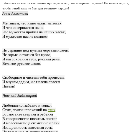
тебя - как не впасть в отчаяние при виде всего, что совершается дома? Но нельзя верить,
чтобы такой язык не был дан великому народу!
Анна Ахматова
Мы знаем, что ныне лежит на весах
И что совершается ныне.
Час мужества пробил на наших часах,
И мужество нас не покинет.
Не страшно под пулями мертвыми лечь,
Не горько остаться без крова,
И мы сохраним тебя, русская речь,
Великое русское слово.
Свободным и чистым тебя пронесем,
И внукам дадим, и от плена спасем
Навеки!
Николай Заболоцкий
Любопытно, забавно и тонко:
Стих, почти непохожий на
стих
.
Бормотанье сверчка и ребенка
В совершенстве писатель постиг.
И в бессмыслице скомканной речи
Изощренность известная есть.
Но возможно ль мечты человечьи