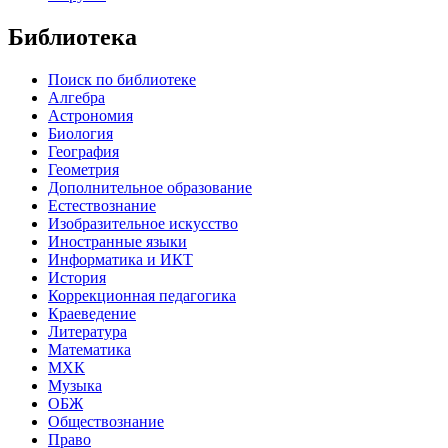
Библиотека
Поиск по библиотеке
Алгебра
Астрономия
Биология
География
Геометрия
Дополнительное образование
Естествознание
Изобразительное искусство
Иностранные языки
Информатика и ИКТ
История
Коррекционная педагогика
Краеведение
Литература
Математика
МХК
Музыка
ОБЖ
Обществознание
Право