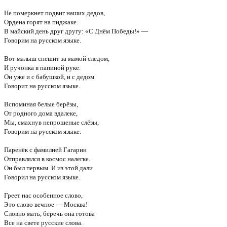
Не померкнет подвиг наших дедов,
Ордена горят на пиджаке.
В майский день друг другу: «С Днём Победы!» —
Говорим на русском языке.
Вот малыш спешит за мамой следом,
И ручонка в папиной руке.
Он уже и с бабушкой, и с дедом
Говорит на русском языке.
Вспоминая белые берёзы,
От родного дома вдалеке,
Мы, смахнув непрошеные слёзы,
Говорим на русском языке.
Паренёк с фамилией Гагарин
Отправлялся в космос налегке.
Он был первым. И из этой дали
Говорил на русском языке.
Греет нас особенное слово,
Это слово вечное — Москва!
Словно мать, беречь она готова
Все на свете русские слова.