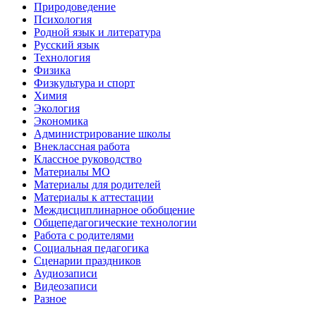
Природоведение
Психология
Родной язык и литература
Русский язык
Технология
Физика
Физкультура и спорт
Химия
Экология
Экономика
Администрирование школы
Внеклассная работа
Классное руководство
Материалы МО
Материалы для родителей
Материалы к аттестации
Междисциплинарное обобщение
Общепедагогические технологии
Работа с родителями
Социальная педагогика
Сценарии праздников
Аудиозаписи
Видеозаписи
Разное