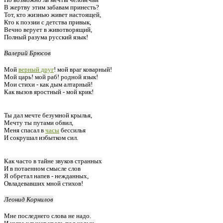
В жертву этим забавам принесть?
Тот, кто жизнью живет настоящей,
Кто к поэзии с детства привык,
Вечно верует в животворящий,
Полный разума русский язык!
Валерий Брюсов
Мой
верный друг
! мой враг коварный!
Мой царь! мой раб! родной язык!
Мои стихи - как дым алтарный!
Как вызов яростный - мой крик!
Ты дал мечте безумной крылья,
Мечту ты путами обвил,
Меня спасал в
часы
бессилья
И сокрушал избытком сил.
Как часто в тайне звуков странных
И в потаенном смысле слов
Я обретал напев - нежданных,
Овладевавших мной стихов!
Леонид Корнилов
Мне последнего слова не надо.