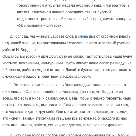
торжественном открытии недели русского языка и литературы в
школе! Талисманом нашего праздника станет русский
медвежонок-трогательный и смышленый зверек, символ конкурса
«Языкознание – для всех».
2. Господа, мы живём в царстве слов, и
слова
имеют огромною власть
над нашей жизнью, мы заколдованы словами»,- писал известный русский
учёный Н. Бердяев.
Общаясь, мы говорим друг
другу
разные слова. Так пусть слова наши будут
чистыми, вежливыми, культурными. Пусть минует наше слово равнодушие
и болезни, рабство моды и штампа. Давайте будем стараться доставлять
окружающим радость приятным, ласковым словом.
1. Вот так говорится о слове в «Энциклопедическом словаре юного
филолога»: «Слово понадобилось человеку для того, чтобы дать имя
всему, что есть в мире, и самому себе. Ведь чтобы о чём-то говорить, надо
его как - то называть, именовать». Самые простые слова-названия того,
что человек видит вокруг себя. Они как этикетки: это «кошка», это «ель»,
это «снег». Такими этикетками увешано всё вокруг нас. У каждого из нас
есть имя . Имена, ребята, есть и у предметов, которые нас окружают..
2. Есть одна мудрая пословица: «Хромое слово-кривая речь». Чтобы