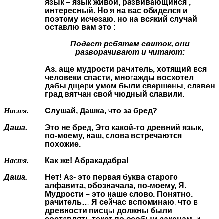
язык – язык живой, развивающийся ,
интересный. Но я на вас обиделся и
поэтому исчезаю, но на всякий случай
оставлю вам это :
Подает ребятам свиток, они
разворачивают и читают:
Аз
. аще мудрости рачитель, хотящий вся
человеки спасти, многажды восхотел
дабы дщери умом были свершены, славен
град вятчан свой чюдный славили.
Настя.
Слушай, Дашка, что за бред?
Даша.
Это не бред, Это какой-то древний язык,
по-моему, наш, слова встречаются
похожие.
Настя.
Как же! Абракадабра!
Даша.
Нет! Аз- это первая буква старого
алфавита, обозначала, по-моему, Я.
Мудрости – это наше слово. Понятно,
рачитель… Я сейчас вспоминаю, что в
древности писцы должны были
составлять текст по особым законам, и