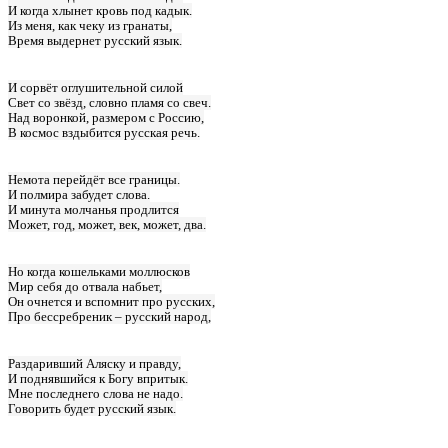
И когда хлынет кровь под кадык.
Из меня, как чеку из гранаты,
Время выдернет русский язык.
И сорвёт оглушительной силой
Свет со звёзд, словно пламя со свеч.
Над воронкой, размером с Россию,
В космос вздыбится русская речь.
Немота перейдёт все границы.
И полмира забудет слова.
И минута молчанья продлится
Может, год, может, век, может, два.
Но когда кошельками моллюсков
Мир себя до отвала набьет,
Он очнется и вспомнит про русских,
Про бессребреник – русский народ,
Раздаривший Аляску и правду,
И поднявшийся к Богу впритык.
Мне последнего слова не надо.
Говорить будет русский язык.