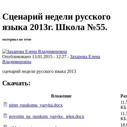
Сценарий недели русского
языка 2013г. Школа №55.
материал по теме
Опубликовано 13.01.2015 - 12:27 -
Захарова Елена
Владимировна
сценарий недели русского языка 2013
Скачать:
Вложение
Ра
11.
gimn_russkomu_yazyku.docx
КБ
11.
govorim_na_russkom_yazyke._tekst.docx
КБ
18.