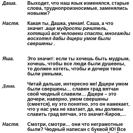
Даша.
Выходит, что наш язык изменялся, старые
слова, труднопроизносимые, заменялись
новыми?
Настя.
Какая ты, Дашка, умная!. Саша, а что
значит
.аще мудрости рачитель,
хотящий вся человеки спасти, многажды
восхотел дабы дщери умом были
свершены .
Яша.
Это значит: если ты хочешь быть мудрым,
хочешь, чтобы все люди были душевны,
то должен хотеть, чтобы и дочери твои
были умными,
Читай дальше, интересно же! Дщери умом
Даша.
были свершены… славен град вятчан
свой чюдный славили… Дщери – это
дочери, наверно, умом свершены
(смеется), ну это понятно, это он намекает,
что у нас ума не хватает, да, мы должны
славить град вятчан, это значит-Киров,…
Настя.
Смотри, смотри… они что неграмотные
были? Чюдный написан с буквой Ю! Все