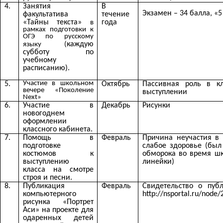
4.
Занятия
В
Экзамен – 34 балла, «5
факультатива
течение
«Тайны текста»
года
в
рамках подготовки к
ОГЭ по русскому
каждую
языку (
субботу по
учебному
расписанию).
Участие в школьном
5.
Октябрь
Пассивная роль в к
вечере «Поколение
выступлении
Next»
6.
Участие в
Декабрь
Рисунки
новогоднем
оформлении
классного кабинета.
7.
Помощь в
Февраль
Причина неучастия в 
подготовке
слабое здоровье (был
костюмов к
обморока во время ш
выступлению
линейки)
класса на смотре
строя и песни.
8.
Публикация
Февраль
Свидетельство о пуб
компьютерного
http://nsportal.ru/node
рисунка «Портрет
Аси» на проекте для
одаренных детей