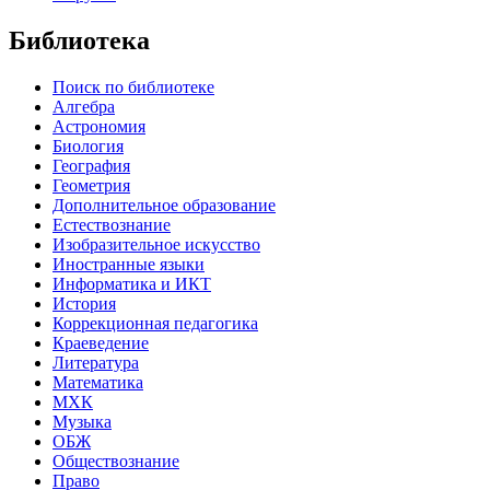
Библиотека
Поиск по библиотеке
Алгебра
Астрономия
Биология
География
Геометрия
Дополнительное образование
Естествознание
Изобразительное искусство
Иностранные языки
Информатика и ИКТ
История
Коррекционная педагогика
Краеведение
Литература
Математика
МХК
Музыка
ОБЖ
Обществознание
Право