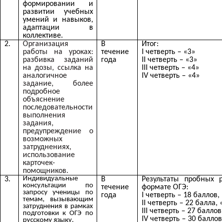
формировании и
развитии учебных
умений и навыков,
адаптации в
коллективе.
2.
Организация
В
Итог:
работы на уроках:
течение
I четверть – «3»
разбивка заданий
года
II четверть – «3»
на дозы, ссылка на
III четверть – «4»
аналогичное
IV четверть – «4»
задание, более
подробное
объяснение
последовательности
выполнения
задания,
предупреждение о
возможных
затруднениях,
использование
карточек-
помощников.
Индивидуальные
3.
В
Результаты пробных 
консультации по
течение
формате ОГЭ:
запросу ученицы по
года
I четверть – 18 баллов,
темам, вызывающим
II четверть – 22 балла, 
затруднения в рамках
III четверть – 27 баллов
подготовки к ОГЭ по
IV четверть – 30 баллов
русскому языку.