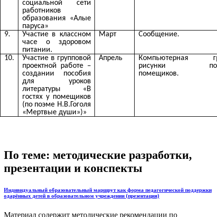
социальной сети
работников
образования «Алые
паруса»
9.
Участие в классном
Март
Сообщение.
часе о здоровом
питании.
10.
Участие в групповой
Апрель
Компьютерная гр
проектной работе –
рисунки порт
создании пособия
помещиков.
для уроков
литературы «В
гостях у помещиков
(по поэме Н.В.Гоголя
«Мертвые души»)»
По теме: методические разработки,
презентации и конспекты
Индивидуальный образовательный маршрут как форма педагогической поддержки
одарённых детей в образовательном учреждении (презентация)
Материал содержит методические рекомендации по