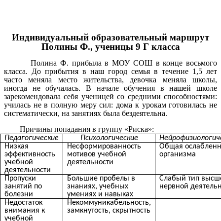
Индивидуальный образовательный маршрут
Полины Ф., ученицы 9 Г класса
Полина Ф. прибыла в МОУ СОШ в конце восьмого
класса. До прибытия в наш город семья в течение 1,5 лет
часто меняла место жительства, девочка меняла школы,
иногда не обучалась. В начале обучения в нашей школе
зарекомендовала себя ученицей со средними способностями:
училась не в полную меру сил: дома к урокам готовилась не
систематически, на занятиях была бездеятельна.
Причины попадания в группу «Риска»:
Педагогические
Психологические
Нейрофизиологич
Низкая
Несформированность
Общая ослабленн
эффективность
мотивов учебной
организма
учебной
деятельности
деятельности
Пропуски
Большие пробелы в
Слабый тип высш
занятий по
знаниях, учебных
нервной деятель
болезни
умениях и навыках
Недостаток
Некоммуникабельность,
внимания к
замкнутость, скрытность
учебной