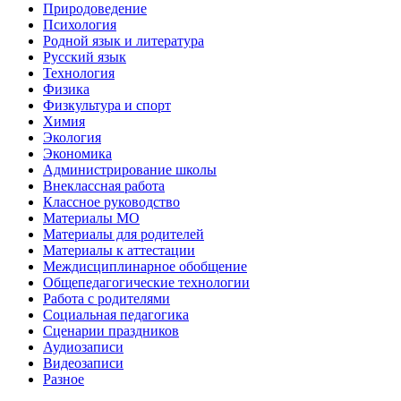
Природоведение
Психология
Родной язык и литература
Русский язык
Технология
Физика
Физкультура и спорт
Химия
Экология
Экономика
Администрирование школы
Внеклассная работа
Классное руководство
Материалы МО
Материалы для родителей
Материалы к аттестации
Междисциплинарное обобщение
Общепедагогические технологии
Работа с родителями
Социальная педагогика
Сценарии праздников
Аудиозаписи
Видеозаписи
Разное