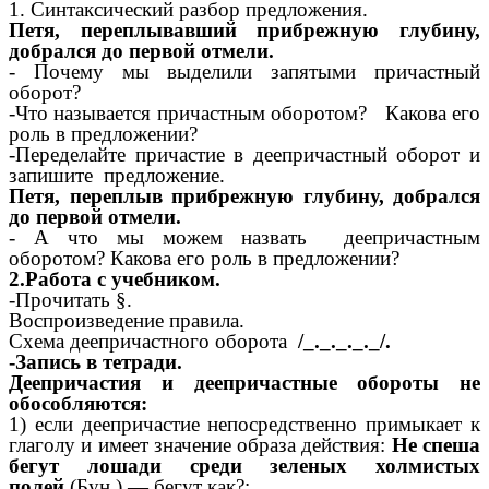
1. Синтаксический разбор предложения.
Петя, переплывавший прибрежную глубину,
добрался до первой отмели.
- Почему мы выделили запятыми причастный
оборот?
-Что называется причастным оборотом? Какова его
роль в предложении?
-Переделайте причастие в деепричастный оборот и
запишите предложение.
Петя, переплыв прибрежную глубину, добрался
до первой отмели.
- А что мы можем назвать деепричастным
оборотом? Какова его роль в предложении?
2.Работа с учебником.
-Прочитать §.
Воспроизведение правила.
Схема деепричастного оборота
/_._._._._/.
-Запись в тетради.
Деепричастия и деепричастные обороты не
обособляются:
1) если деепричастие непосредственно примыкает к
глаголу и имеет значение образа действия:
Не спеша
бегут лошади среди зеленых холмистых
полей
(Бун.) — бегут как?;