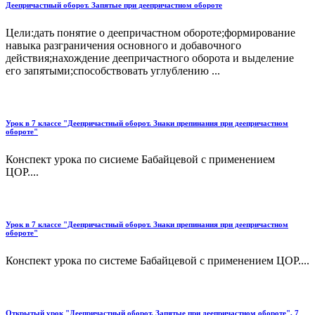
Деепричастный оборот. Запятые при деепричастном обороте
Цели:дать понятие о деепричастном обороте;формирование
навыка разграничения основного и добавочного
действия;нахождение деепричастного оборота и выделение
его запятыми;способствовать углублению ...
Урок в 7 классе "Деепричастный оборот. Знаки препинания при деепричастном
обороте"
Конспект урока по сисиеме Бабайцевой с применением
ЦОР....
Урок в 7 классе "Деепричастный оборот. Знаки препинания при деепричастном
обороте"
Конспект урока по системе Бабайцевой с применением ЦОР....
Открытый урок "Деепричастный оборот. Запятые при деепричастном обороте", 7