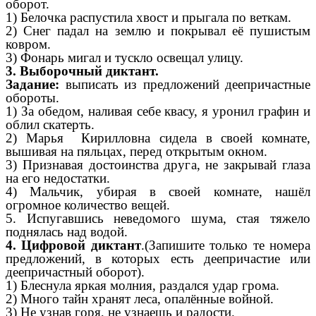
оборот.
1) Белочка распустила хвост и прыгала по веткам.
2) Снег падал на землю и покрывал её пушистым
ковром.
3) Фонарь мигал и тускло освещал улицу.
3. Выборочный диктант.
Задание:
выписать из предложений деепричастные
обороты.
1) За обедом, наливая себе квасу, я уронил графин и
облил скатерть.
2) Марья Кирилловна сидела в своей комнате,
вышивая на пяльцах, перед открытым окном.
3) Признавая достоинства друга, не закрывай глаза
на его недостатки.
4) Мальчик, убирая в своей комнате, нашёл
огромное количество вещей.
5. Испугавшись неведомого шума, стая тяжело
поднялась над водой.
4. Цифровой диктант
.(Запишите только те номера
предложений, в которых есть деепричастие или
деепричастный оборот).
1) Блеснула яркая молния, раздался удар грома.
2) Много тайн хранят леса, опалённые войной.
3) Не узнав горя, не узнаешь и радости.