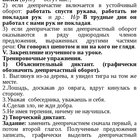
2) если деепричастие включается в устойчивый
оборот:
работать спустя рукава
,
работать не
покладая рук
и др.:
Н/р
В трудные дни он
работал с нами рук не покладая
.
3) если деепричастие или деепричастный оборот
оказываются в ряду однородных членов
предложения, выраженных другими частями
речи:
Он говорил шепотом и ни на кого не глядя
.
V.
Закрепление изученного на уроке.
Тренировочные упражнения.
1) Объяснительный диктант. (графически
обозначить деепричастный оборот).
1. Выглянув из-за дерева, я увидел тигра на том же
месте.
2.Лошадь, доскакав до оврага, вдруг кинулась в
сторону.
3.Уважая собеседника, уважаешь и себя.
4.Сделав зло, не жди добра.
5.Не имея терпения, ничему не научишься.
2) Творческий диктант.
Задание:
заменить деепричастием сначала первый, а
потом второй глагол. Полученные предложения
записать, графически выделить деепричастный