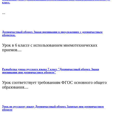
класс.
...
Деепричастный оборот. Знаки препинания в предложениях с деепричастным
оборотом.
Урок в 6 классе с использованием мнемотехнических
приемов....
Разработка урока русского языка 7 класс "Деепричастный оборот. Знаки
препинания при деепричастном обороте"
Урок соответствует требованиям ФГОС основного общего
образования....
Урок по русскому языку Деепричастный оборот. Запятые при деепричастном
обороте