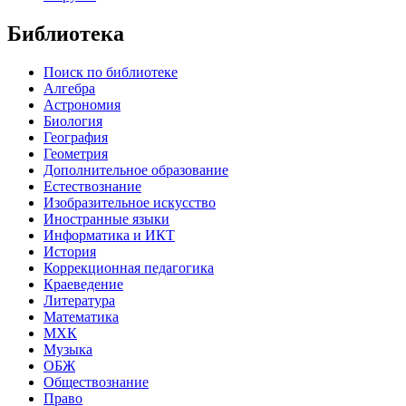
Библиотека
Поиск по библиотеке
Алгебра
Астрономия
Биология
География
Геометрия
Дополнительное образование
Естествознание
Изобразительное искусство
Иностранные языки
Информатика и ИКТ
История
Коррекционная педагогика
Краеведение
Литература
Математика
МХК
Музыка
ОБЖ
Обществознание
Право