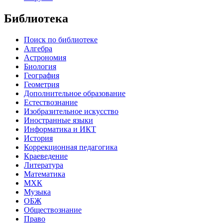
Библиотека
Поиск по библиотеке
Алгебра
Астрономия
Биология
География
Геометрия
Дополнительное образование
Естествознание
Изобразительное искусство
Иностранные языки
Информатика и ИКТ
История
Коррекционная педагогика
Краеведение
Литература
Математика
МХК
Музыка
ОБЖ
Обществознание
Право