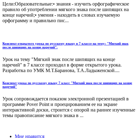
Цели:Образовательные:• знания - изучить орфографическое
правило об употреблении мягкого знака после шипящих на
конце наречий;• умения - находить в словах изучаемую
орфограмму и правильно пис...
Конспект открытого урока по русскому языку в 7 классе на тему: "Мягкий знак
после шипящих на конце наречий".
Урок на тему "Мягкий знак после шипящих на конце
наречий" в 7 классе проходил в форме открытого урока.
Разработка по УМК М.Т.Баранова, Т.А.Ладыженской....
Конспект урока по русскому языку 7 класс "Мягкий знак после шипящих на конце
наречий"
Урок сопровождается показом электронной презентацией в
программе Pover Point и проецированием ее на экране
интерактивной доски, строится с опорой на раннее изученные
темы правописание мягкого знака в ...
Мне нравится