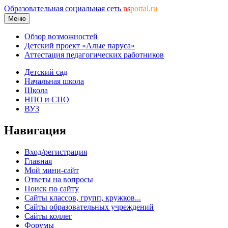
Образовательная социальная сеть
ns
portal.ru
Меню
Обзор возможностей
Детский проект «Алые паруса»
Аттестация педагогических работников
Детский сад
Начальная школа
Школа
НПО и СПО
ВУЗ
Навигация
Вход/регистрация
Главная
Мой мини-сайт
Ответы на вопросы
Поиск по сайту
Сайты классов, групп, кружков...
Сайты образовательных учреждений
Сайты коллег
Форумы