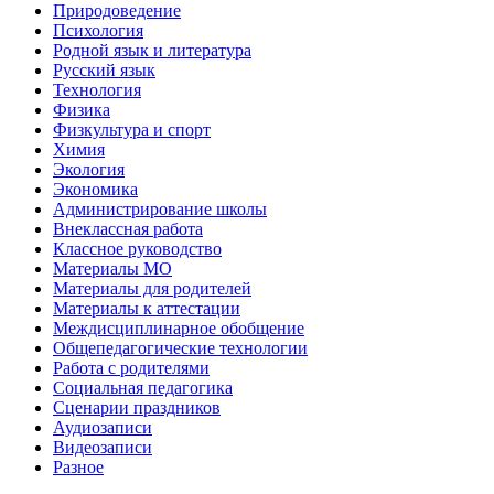
Природоведение
Психология
Родной язык и литература
Русский язык
Технология
Физика
Физкультура и спорт
Химия
Экология
Экономика
Администрирование школы
Внеклассная работа
Классное руководство
Материалы МО
Материалы для родителей
Материалы к аттестации
Междисциплинарное обобщение
Общепедагогические технологии
Работа с родителями
Социальная педагогика
Сценарии праздников
Аудиозаписи
Видеозаписи
Разное