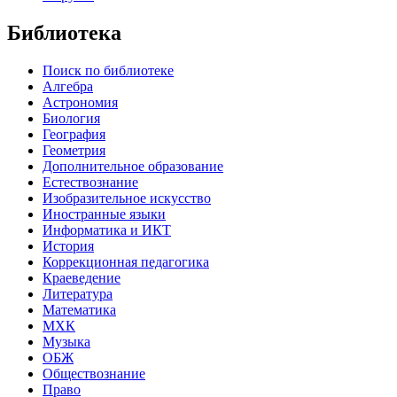
Библиотека
Поиск по библиотеке
Алгебра
Астрономия
Биология
География
Геометрия
Дополнительное образование
Естествознание
Изобразительное искусство
Иностранные языки
Информатика и ИКТ
История
Коррекционная педагогика
Краеведение
Литература
Математика
МХК
Музыка
ОБЖ
Обществознание
Право