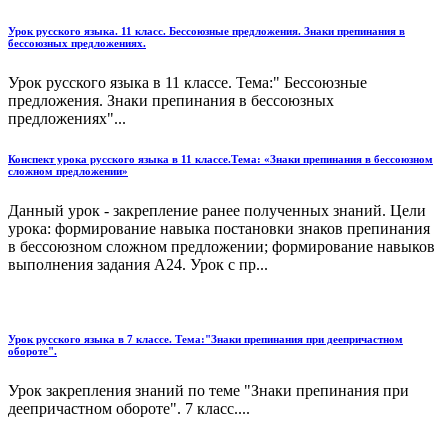
Урок русского языка. 11 класс. Бессоюзные предложения. Знаки препинания в
бессоюзных предложениях.
Урок русского языка в 11 классе. Тема:" Бессоюзные
предложения. Знаки препинания в бессоюзных
предложениях"...
Конспект урока русского языка в 11 классе.Тема: «Знаки препинания в бессоюзном
сложном предложении»
Данный урок - закрепление ранее полученных знаний. Цели
урока: формирование навыка постановки знаков препинания
в бессоюзном сложном предложении; формирование навыков
выполнения задания А24. Урок с пр...
Урок русского языка в 7 классе. Тема:"Знаки препинания при деепричастном
обороте".
Урок закрепления знаний по теме "Знаки препинания при
деепричастном обороте". 7 класс....