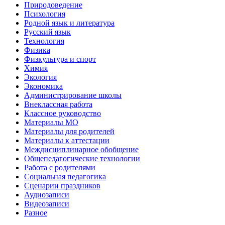
Природоведение
Психология
Родной язык и литература
Русский язык
Технология
Физика
Физкультура и спорт
Химия
Экология
Экономика
Администрирование школы
Внеклассная работа
Классное руководство
Материалы МО
Материалы для родителей
Материалы к аттестации
Междисциплинарное обобщение
Общепедагогические технологии
Работа с родителями
Социальная педагогика
Сценарии праздников
Аудиозаписи
Видеозаписи
Разное