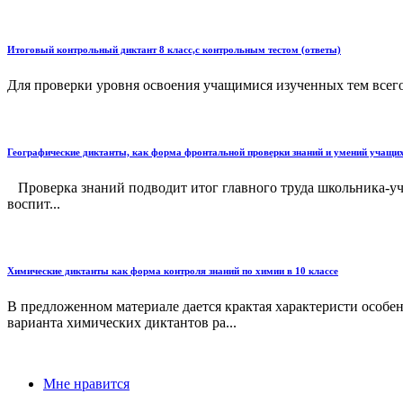
Итоговый контрольный диктант 8 класс,с контрольным тестом (ответы)
Для проверки уровня освоения учащимися изученных тем всего к
Географические диктанты, как форма фронтальной проверки знаний и умений учащи
Проверка знаний подводит итог главного труда школьника-уче
воспит...
Химические диктанты как форма контроля знаний по химии в 10 классе
В предложенном материале дается крактая характеристи особе
варианта химических диктантов ра...
Мне нравится