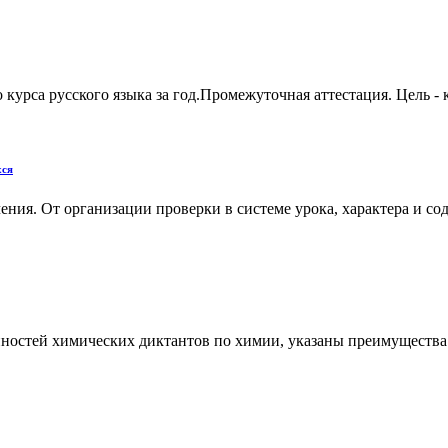
урса русского языка за год.Промежуточная аттестация. Цель - к
хся
ния. От организации проверки в системе урока, характера и со
нностей химических диктантов по химии, указаны преимущества