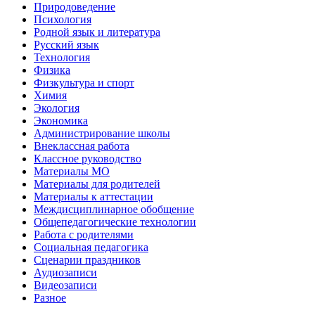
Природоведение
Психология
Родной язык и литература
Русский язык
Технология
Физика
Физкультура и спорт
Химия
Экология
Экономика
Администрирование школы
Внеклассная работа
Классное руководство
Материалы МО
Материалы для родителей
Материалы к аттестации
Междисциплинарное обобщение
Общепедагогические технологии
Работа с родителями
Социальная педагогика
Сценарии праздников
Аудиозаписи
Видеозаписи
Разное