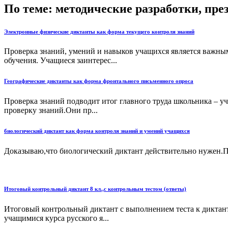
По теме: методические разработки, пр
Электронные физические диктанты как форма текущего контроля знаний
Проверка знаний, умений и навыков учащихся является важным
обучения. Учащиеся заинтерес...
Географические диктанты как форма фронтального письменного опроса
Проверка знаний подводит итог главного труда школьника – уч
проверку знаний.Они пр...
биологический диктант как форма контроля знаний и умений учащихся
Доказываю,что биологический диктант действительно нужен.
Итоговый контрольный диктант 8 кл.,с контрольным тестом (ответы)
Итоговый контрольный диктант с выполнением теста к диктанту
учащимися курса русского я...