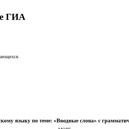
ме ГИА
чающихся.
скому языку по теме: «Вводные слова» с граммати