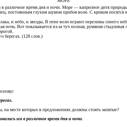
МОРЕ
м в различное время дня и ночи. Море — капризное дитя природы
нец, постоянным глухим шумом прибоя волн. С криком носятся на
облака, и небо, и звезды, В пене волн играют переливы синего н
я ночь. Вот показывается из-за туч полная, румяная стыдливая 
орогой.
о берегах. (128 слов.)
основу
:
ерегах.
ы, на месте которых в предложениях должны стоять запятые?
бовались им в различное время дня и ночи
.