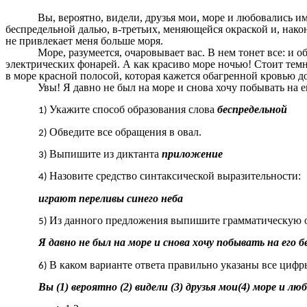
Вы, вероятно, видели, друзья мои, море и любовались и
беспредельной далью, в-третьих, меняющейся окраской и, нако
не привлекает меня больше моря.
Море, разумеется, очаровывает вас. В нем тонет все: и 
электрических фонарей. А как красиво море ночью! Стоит темна
в море красной полосой, которая кажется обагренной кровью д
Увы! Я давно не был на море и снова хочу побывать на ег
Укажите способ образования слова
беспредельной
Обведите все обращения в овал.
Выпишите из диктанта
приложение
Назовите средство синтаксической выразительности:
играют переливы синего неба
Из данного предложения выпишите грамматическую 
Я давно не был на море и снова хочу побывать на его б
В каком варианте ответа правильно указаны все цифр
Вы (1) вероятно (2) видели (3) друзья мои(4) море и лю