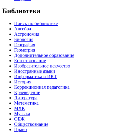
Библиотека
Поиск по библиотеке
Алгебра
Астрономия
Биология
География
Геометрия
Дополнительное образование
Естествознание
Изобразительное искусство
Иностранные языки
Информатика и ИКТ
История
Коррекционная педагогика
Краеведение
Литература
Математика
МХК
Музыка
ОБЖ
Обществознание
Право