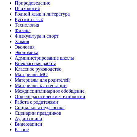
Природоведение
Психология
Родной язык и литература
Русский язык
Технология
Физика
Физкультура и спорт
Химия
Экология
Экономика
Администрирование школы
Внеклассная работа
Классное руководство
Материалы МО
Материалы для родителей
Материалы к аттестации
Междисциплинарное обобщение
Общепедагогические технологии
Работа с родителями
Социальная педагогика
Сценарии праздников
Аудиозаписи
Видеозаписи
Разное