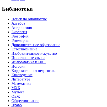
Библиотека
Поиск по библиотеке
Алгебра
Астрономия
Биология
География
Геометрия
Дополнительное образование
Естествознание
Изобразительное искусство
Иностранные языки
Информатика и ИКТ
История
Коррекционная педагогика
Краеведение
Литература
Математика
МХК
Музыка
ОБЖ
Обществознание
Право