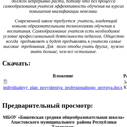
должен непрерывно расти, потому что без процесса
самообразования учителя эффективность обучения на курсах
повышения квалификации невелика.
Современной школе требуется учитель, владеющий
новыми образовательными технологиями обучения и
воспитания. Самообразование учителя есть необходимое
условие профессиональной деятельности педагога. Общество
всегда предъявляет и будет предъявлять к учителю самые
высокие требования. Для того чтобы учить других, нужно
знать больше, чем все остальные.
Скачать:
Вложение
Р
3
К
individualnyy_plan_povysheniya_professionalnogo_urovnya.docx
Предварительный просмотр:
МБОУ «Бишевская средняя общеобразовательная школа»
Апастовского муниципального района Республики
Татарстан»