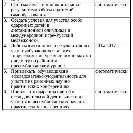
2.
Систематически пополнять папки
систематически
результатамиработы над темой
самообразования
3.
Создать условия для участия особо
одаренных детей в
дистанционной олимпиаде и
международной игре«Русский
медвежонок».
4.
Добиться активного и результативного
2014-2017
участияобучающихся во всех
творческих конкурсах иолимпиадах по
предмету на районном
иреспубликанском уровне.
5.
Привлекать обучающихся в
систематически
исследовательскуюдеятельность для
участия на районных научно-
практических конференциях.
6
Привлекать одарённых детей к
систематически
исследовательской деятельности для
участия в республиканских научно-
практических конференциях