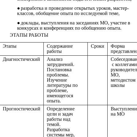
разработка и проведение открытых уроков, мастер-
классов, обобщение опыта по исследуемой теме,
доклады, выступления на заседаниях МО, участие в
конкурсах и конференциях по обобщению опыта.
ЭТАПЫ РАБОТЫ
Этапы
Содержание
Сроки
Форма
работы
представлен
Диагностический
Анализ
Собеседова
затруднений.
с коллегами
Постановка
руководите
проблемы.
МО,
Изучение
методистом
литературы по
школы
проблеме,
имеющегося
опыта.
Прогностический
Определение
Выступлени
цели и задач
на МО
работы над
темой.
Разработка
системы мер,