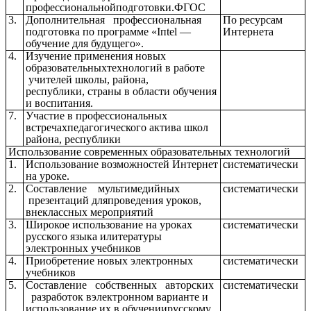
профессиональнойподготовки.ФГОС
3.
Дополнительная профессиональная
По ресурсам
подготовка по программе «Iпtеl —
Интернета
обучение для будущего».
4.
Изучение применения новых
образовательныхтехнологий в работе
учителей школы, района,
республики, страны в области обучения
и воспитания.
7.
Участие в профессиональных
встречахпедагогического актива школ
района, республики
Использование современных образовательных технологий
1.
Использование возможностей Интернет
систематически
на уроке.
2.
Составление мультимедийных
систематически
презентаций дляпроведения уроков,
внеклассных мероприятий
3.
Широкое использование на уроках
систематически
русского языка илитературы
электронных учебников
4.
Приобретение новых электронных
систематически
учебников
5.
Составление собственных авторских
систематически
разработок вэлектронном варианте и
использование их в обучениирусскому