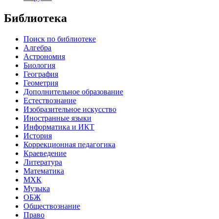
Библиотека
Поиск по библиотеке
Алгебра
Астрономия
Биология
География
Геометрия
Дополнительное образование
Естествознание
Изобразительное искусство
Иностранные языки
Информатика и ИКТ
История
Коррекционная педагогика
Краеведение
Литература
Математика
МХК
Музыка
ОБЖ
Обществознание
Право