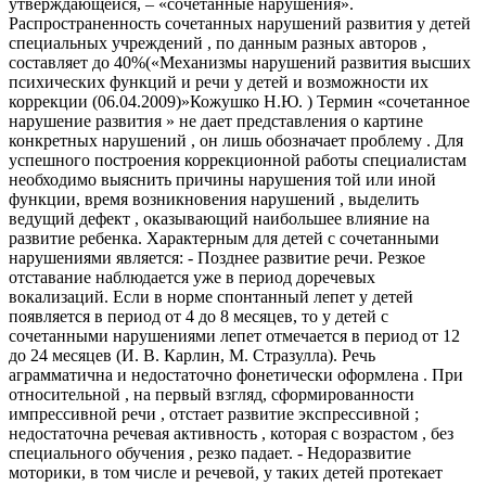
утверждающейся, – «сочетанные нарушения».
Распространенность сочетанных нарушений развития у детей
специальных учреждений , по данным разных авторов ,
составляет до 40%(«Механизмы нарушений развития высших
психических функций и речи у детей и возможности их
коррекции (06.04.2009)»Кожушко Н.Ю. ) Термин «сочетанное
нарушение развития » не дает представления о картине
конкретных нарушений , он лишь обозначает проблему . Для
успешного построения коррекционной работы специалистам
необходимо выяснить причины нарушения той или иной
функции, время возникновения нарушений , выделить
ведущий дефект , оказывающий наибольшее влияние на
развитие ребенка. Характерным для детей с сочетанными
нарушениями является: - Позднее развитие речи. Резкое
отставание наблюдается уже в период доречевых
вокализаций. Если в норме спонтанный лепет у детей
появляется в период от 4 до 8 месяцев, то у детей с
сочетанными нарушениями лепет отмечается в период от 12
до 24 месяцев (И. В. Карлин, М. Стразулла). Речь
аграмматична и недостаточно фонетически оформлена . При
относительной , на первый взгляд, сформированности
импрессивной речи , отстает развитие экспрессивной ;
недостаточна речевая активность , которая с возрастом , без
специального обучения , резко падает. - Недоразвитие
моторики, в том числе и речевой, у таких детей протекает