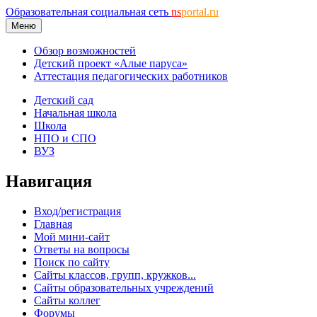
Образовательная социальная сеть
ns
portal.ru
Меню
Обзор возможностей
Детский проект «Алые паруса»
Аттестация педагогических работников
Детский сад
Начальная школа
Школа
НПО и СПО
ВУЗ
Навигация
Вход/регистрация
Главная
Мой мини-сайт
Ответы на вопросы
Поиск по сайту
Сайты классов, групп, кружков...
Сайты образовательных учреждений
Сайты коллег
Форумы