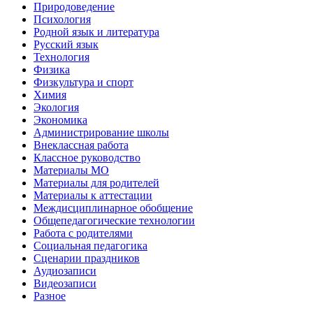
Природоведение
Психология
Родной язык и литература
Русский язык
Технология
Физика
Физкультура и спорт
Химия
Экология
Экономика
Администрирование школы
Внеклассная работа
Классное руководство
Материалы МО
Материалы для родителей
Материалы к аттестации
Междисциплинарное обобщение
Общепедагогические технологии
Работа с родителями
Социальная педагогика
Сценарии праздников
Аудиозаписи
Видеозаписи
Разное