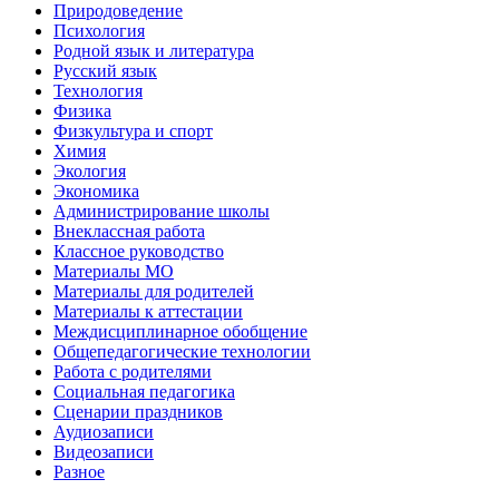
Природоведение
Психология
Родной язык и литература
Русский язык
Технология
Физика
Физкультура и спорт
Химия
Экология
Экономика
Администрирование школы
Внеклассная работа
Классное руководство
Материалы МО
Материалы для родителей
Материалы к аттестации
Междисциплинарное обобщение
Общепедагогические технологии
Работа с родителями
Социальная педагогика
Сценарии праздников
Аудиозаписи
Видеозаписи
Разное