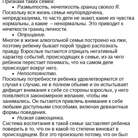
Признаки таких семей:
Размытость, нечеткость границ своего Я.
Поскольку вся жизнь семьи неупорядочена,
непредсказуема, то часто дети не знают, какие их чувства
нормальны, а какие – ненормальны. Это приводит к
нечеткости границ личности.
Отрицание.
Многое в жизни алкогольной семьи построено на лжи,
поэтому ребенку бывает порой трудно распознать
правду. Взрослые пытаются отрицать негативный
характер событий, происходящих в семье, из-за чего
ребенок перестает понимать, что на самом деле
происходит вокруг него.
Непостоянство.
Поскольку потребности ребенка удовлетворяются от
случая к случаю, не в полном объеме и он испытывает
дефицит внимания к себе со стороны взрослых, у него
появляется закономерное желание, чтобы им
занимались. Он пытается привлечь внимание к себе
любыми доступными способами, включая девиантные
формы поведения.
Низкая самооценка.
Система воспитания в такой семье заставляет ребенка
поверить в то, что он в какой-то степени виноват в
происходящем. Все это произошло потому, что он был