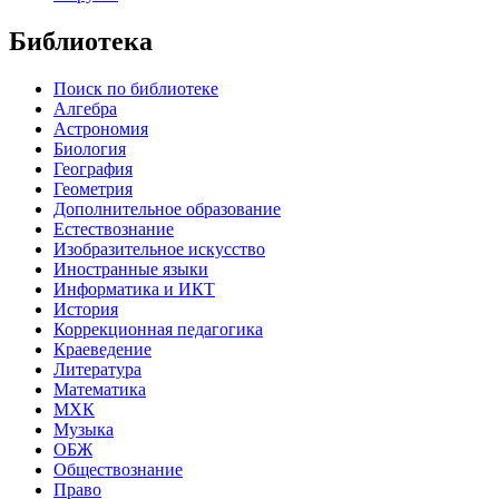
Библиотека
Поиск по библиотеке
Алгебра
Астрономия
Биология
География
Геометрия
Дополнительное образование
Естествознание
Изобразительное искусство
Иностранные языки
Информатика и ИКТ
История
Коррекционная педагогика
Краеведение
Литература
Математика
МХК
Музыка
ОБЖ
Обществознание
Право