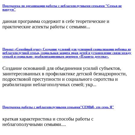
Программа по организации работы с неблагополучными семьями "Семья-не
вакуум"
данная программа содержит в себе теоретические и
практические аспекты работы с семьями...
Проект «Семейный очаг» Создание условий для успешной социализации ребенка из
неблагополучной семьи, социальная защита прав детей и установление связи между
семьей и социально- реабилитационным центром «Планета детства».
Создание оснований для объединения усилий субъектов,
заинтересованных в профилактике детской безнадзорности,
подростковой преступности и социального сиротства и
реабилитации неблагополучных семей; укр...
Программа работы с неблагополучными семьями"СЕМЬЯ- это семь Я"
краткая характеристика и способы работы с
неблагополучными семьями....