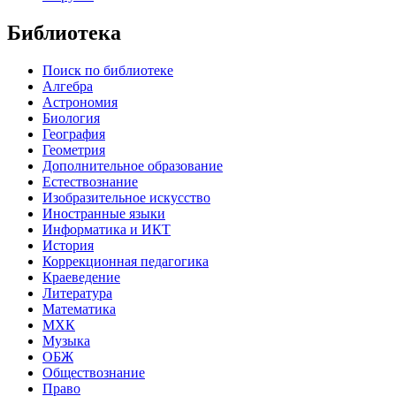
Библиотека
Поиск по библиотеке
Алгебра
Астрономия
Биология
География
Геометрия
Дополнительное образование
Естествознание
Изобразительное искусство
Иностранные языки
Информатика и ИКТ
История
Коррекционная педагогика
Краеведение
Литература
Математика
МХК
Музыка
ОБЖ
Обществознание
Право