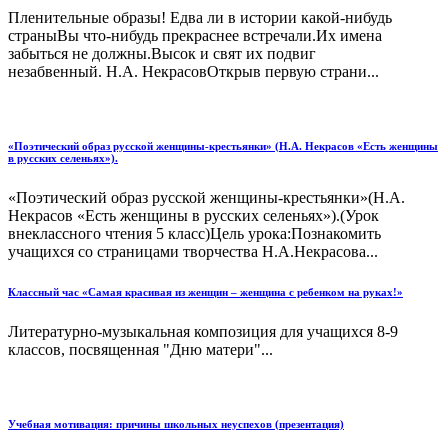
Пленительные образы! Едва ли в истории какой-нибудь
страныВы что-нибудь прекраснее встречали.Их имена
забыться не должны.Высок и свят их подвиг
незабвенный. Н.А. НекрасовОткрыв первую страни...
«Поэтический образ русской женщины-крестьянки» (Н.А. Некрасов «Есть женщины
в русских селеньях»).
«Поэтический образ русской женщины-крестьянки»(Н.А.
Некрасов «Есть женщины в русских селеньях»).(Урок
внеклассного чтения 5 класс)Цель урока:Познакомить
учащихся со страницами творчества Н.А.Некрасова...
Классный час «Самая красивая из женщин – женщина с ребенком на руках!»
Литературно-музыкальная композиция для учащихся 8-9
классов, посвященная "Дню матери"...
Учебная мотивация: причины школьных неуспехов (презентация)