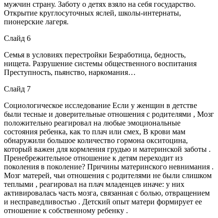
мужчин страну. Заботу о детях взяло на себя государство.
Открытие круглосуточных яслей, школы-интернаты,
пионерские лагеря.
Слайд 6
Семья в условиях перестройки Безработица, бедность,
нищета. Разрушение системы общественного воспитания
Преступность, пьянство, наркомания…
Слайд 7
Социологическое исследование Если у женщин в детстве
были тесные и доверительные отношения с родителями , Мозг
положительно реагировал на любые эмоциональные
состояния ребенка, как то плач или смех, В крови мам
обнаружили большое количество гормона окситоцина,
который важен для кормления грудью и материнской заботы .
Пренебрежительное отношение к детям переходит из
поколения в поколение? Причины материнского невнимания .
Мозг матерей, чьи отношения с родителями не были слишком
теплыми , реагировал на плач младенцев иначе: у них
активировалась часть мозга, связанная с болью, отвращением
и несправедливостью . Детский опыт матери формирует ее
отношение к собственному ребенку .