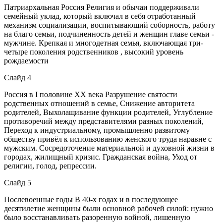
Патриархальная Россия Религия и обычаи поддерживали
семейный уклад, который включал в себя отработанный
механизм социализации, воспитывающий соборность, работу
на благо семьи, подчиненность детей и женщин главе семьи -
мужчине. Крепкая и многодетная семья, включающая три-
четыре поколения родственников , высокий уровень
рождаемости
Слайд 4
Россия в I половине XX века Разрушение святости
родственных отношений в семье, Снижение авторитета
родителей, Выхолащивание функции родителей, Углубление
противоречий между представителями разных поколений,
Переход к индустриальному, промышленно развитому
обществу привёл к использованию женского труда наравне с
мужским. Сосредоточение материальной и духовной жизни в
городах, жилищный кризис. Гражданская война, Уход от
религии, голод, репрессии.
Слайд 5
Послевоенные годы В 40-х годах и в последующее
десятилетие женщины были основной рабочей силой: нужно
было восстанавливать разоренную войной, лишенную