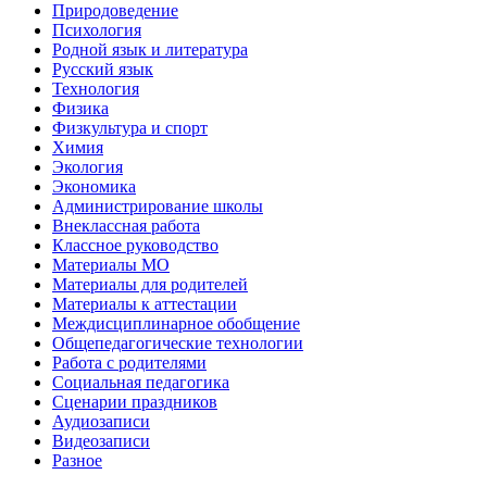
Природоведение
Психология
Родной язык и литература
Русский язык
Технология
Физика
Физкультура и спорт
Химия
Экология
Экономика
Администрирование школы
Внеклассная работа
Классное руководство
Материалы МО
Материалы для родителей
Материалы к аттестации
Междисциплинарное обобщение
Общепедагогические технологии
Работа с родителями
Социальная педагогика
Сценарии праздников
Аудиозаписи
Видеозаписи
Разное