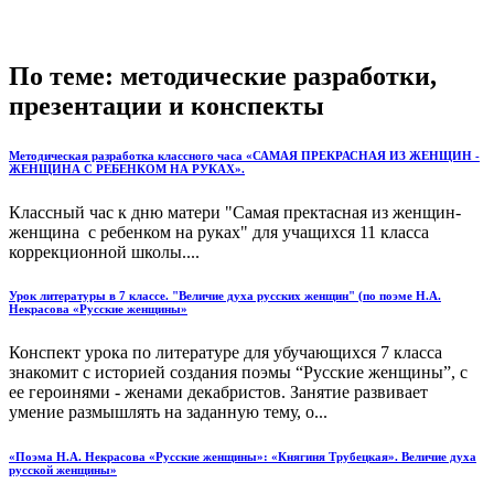
По теме: методические разработки,
презентации и конспекты
Методическая разработка классного часа «САМАЯ ПРЕКРАСНАЯ ИЗ ЖЕНЩИН -
ЖЕНЩИНА С РЕБЕНКОМ НА РУКАХ».
Классный час к дню матери "Самая пректасная из женщин-
женщина с ребенком на руках" для учащихся 11 класса
коррекционной школы....
Урок литературы в 7 классе. "Величие духа русских женщин" (по поэме Н.А.
Некрасова «Русские женщины»
Конспект урока по литературе для убучающихся 7 класса
знакомит с историей создания поэмы “Русские женщины”, с
ее героинями - женами декабристов. Занятие развивает
умение размышлять на заданную тему, о...
«Поэма Н.А. Некрасова «Русские женщины»: «Княгиня Трубецкая». Величие духа
русской женщины»