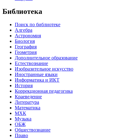
Библиотека
Поиск по библиотеке
Алгебра
Астрономия
Биология
География
Геометрия
Дополнительное образование
Естествознание
Изобразительное искусство
Иностранные языки
Информатика и ИКТ
История
Коррекционная педагогика
Краеведение
Литература
Математика
МХК
Музыка
ОБЖ
Обществознание
Право