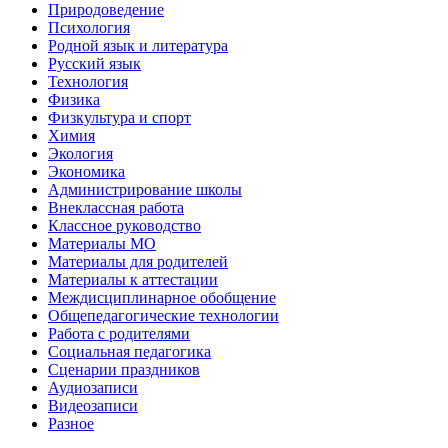
Природоведение
Психология
Родной язык и литература
Русский язык
Технология
Физика
Физкультура и спорт
Химия
Экология
Экономика
Администрирование школы
Внеклассная работа
Классное руководство
Материалы МО
Материалы для родителей
Материалы к аттестации
Междисциплинарное обобщение
Общепедагогические технологии
Работа с родителями
Социальная педагогика
Сценарии праздников
Аудиозаписи
Видеозаписи
Разное