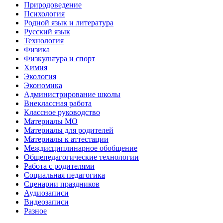
Природоведение
Психология
Родной язык и литература
Русский язык
Технология
Физика
Физкультура и спорт
Химия
Экология
Экономика
Администрирование школы
Внеклассная работа
Классное руководство
Материалы МО
Материалы для родителей
Материалы к аттестации
Междисциплинарное обобщение
Общепедагогические технологии
Работа с родителями
Социальная педагогика
Сценарии праздников
Аудиозаписи
Видеозаписи
Разное