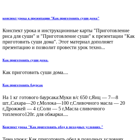
конспект урока к презентации "Как приготовить суши дома"
Конспект урока и инструкционные карты "Приготовление
риса для суши" и "Приготовление суши" к презентации "Как
приготовить суши дома". Этот материал дополняет
презентацию и позволит провести урок техно...
Как приготовить суши дома.
Как приготовить суши дома....
Как приготовить баурсак
На 1 кг готового баурсака:Муки в/с 650 г,Яиц — 7—8
шт.,Сахара—20 г,Молока—100 г,Сливочного масла — 20
г,Дрожжей — 4 г,Соли — 5 г,Масла сливочного
топленого120г. для обжарки....
Конспект урока "Как приготовить обед в походных условиях."
Тема урока: Как приготовить обед в походных условиях.