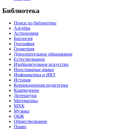
Библиотека
Поиск по библиотеке
Алгебра
Астрономия
Биология
География
Геометрия
Дополнительное образование
Естествознание
Изобразительное искусство
Иностранные языки
Информатика и ИКТ
История
Коррекционная педагогика
Краеведение
Литература
Математика
МХК
Музыка
ОБЖ
Обществознание
Право