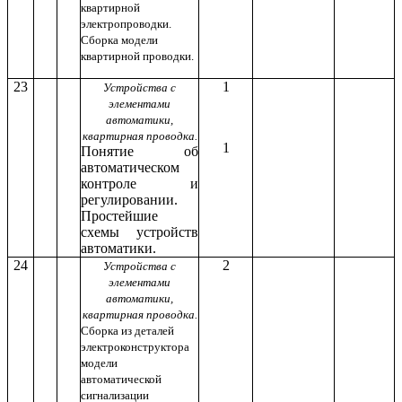
квартирной
электропроводки.
Сборка модели
квартирной проводки.
23
1
Устройства с
элементами
автоматики,
квартирная проводка.
1
Понятие об
автоматическом
контроле и
регулировании.
Простейшие
схемы устройств
автоматики.
24
2
Устройства с
элементами
автоматики,
квартирная проводка.
Сборка из деталей
электроконструктора
модели
автоматической
сигнализации