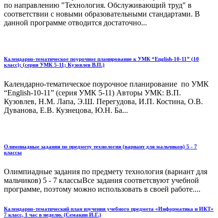
по направлению "Технология. Обслуживающий труд" в
соответствии с новыми образовательными стандартами. В
данной программе отводится достаточно...
Календарно-тематическое поурочное планирование к УМК “English-10-11” (10
класс); (серия УМК 5-11; Кузовлев В.П.)
Календарно-тематическое поурочное планирование по УМК
“English-10-11” (серия УМК 5-11) Авторы УМК: В.П.
Кузовлев, Н.М. Лапа, Э.Ш. Перегудова, И.П. Костина, О.В.
Дуванова, Е.В. Кузнецова, Ю.Н. Ба...
Олимпиадные задания по предмету технология (вариант для мальчиков) 5 - 7
классы
Олимпиадные задания по предмету технология (вариант для
мальчиков) 5 - 7 классыВсе задания соответсвуют учебной
программе, поэтому можно использовать в своей работе....
Календарно-тематический план изучения учебного предмета «Информатика и ИКТ»
7 класс, 1 час в неделю. (Семакин И.Г.)