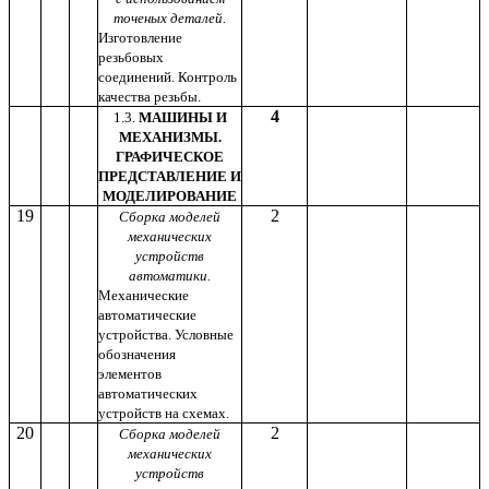
точеных деталей.
Изготовление
резьбовых
соединений. Контроль
качества резьбы.
4
1.3.
МАШИНЫ И
МЕХАНИЗМЫ.
ГРАФИЧЕСКОЕ
ПРЕДСТАВЛЕНИЕ И
МОДЕЛИРОВАНИЕ
19
2
Сборка моделей
механических
устройств
автоматики.
Механические
автоматические
устройства. Условные
обозначения
элементов
автоматических
устройств на схемах.
20
2
Сборка моделей
механических
устройств