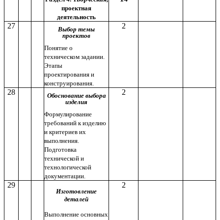
проектная
деятельность
27
2
Выбор темы
проектов
Понятие о
техническом задании.
Этапы
проектирования и
конструирования.
28
2
Обоснование выбора
изделия
Формулирование
требований к изделию
и критериев их
выполнения.
Подготовка
технической и
технологической
документации.
29
2
Изготовление
деталей
Выполнение основных