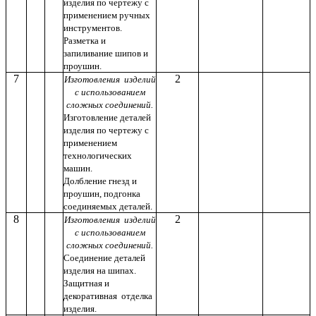
изделия по чертежу с
применением ручных
инструментов.
Разметка и
запиливание шипов и
проушин.
7
2
Изготовления изделий
с использованием
сложных соединений.
Изготовление деталей
изделия по чертежу с
применением
технологических
машин.
Долбление гнезд и
проушин, подгонка
соединяемых деталей.
8
2
Изготовления изделий
с использованием
сложных соединений.
Соединение деталей
изделия на шипах.
Защитная и
декоративная отделка
изделия.