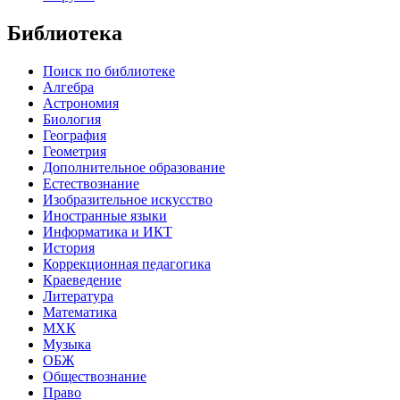
Библиотека
Поиск по библиотеке
Алгебра
Астрономия
Биология
География
Геометрия
Дополнительное образование
Естествознание
Изобразительное искусство
Иностранные языки
Информатика и ИКТ
История
Коррекционная педагогика
Краеведение
Литература
Математика
МХК
Музыка
ОБЖ
Обществознание
Право