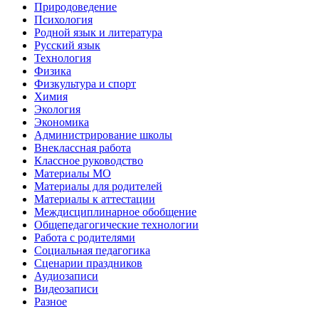
Природоведение
Психология
Родной язык и литература
Русский язык
Технология
Физика
Физкультура и спорт
Химия
Экология
Экономика
Администрирование школы
Внеклассная работа
Классное руководство
Материалы МО
Материалы для родителей
Материалы к аттестации
Междисциплинарное обобщение
Общепедагогические технологии
Работа с родителями
Социальная педагогика
Сценарии праздников
Аудиозаписи
Видеозаписи
Разное