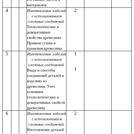
материалов.
4
2
Изготовления изделий
с использованием
сложных соединений.
Технологические и
декоративные
свойства древесины.
Правила сушки и
хранения древесины.
5
1
Изготовления изделий
с использованием
сложных соединений.
1
Виды и способы
соединений деталей в
изделиях из
древесины. Учет
основных
технологических и
декоративных свойств
древесины
6
2
Изготовления изделий
с использованием
сложных соединений.
Изготовление деталей