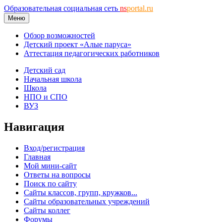
Образовательная социальная сеть
ns
portal.ru
Меню
Обзор возможностей
Детский проект «Алые паруса»
Аттестация педагогических работников
Детский сад
Начальная школа
Школа
НПО и СПО
ВУЗ
Навигация
Вход/регистрация
Главная
Мой мини-сайт
Ответы на вопросы
Поиск по сайту
Сайты классов, групп, кружков...
Сайты образовательных учреждений
Сайты коллег
Форумы