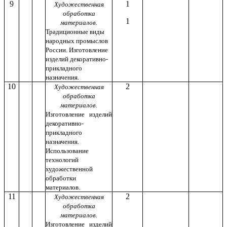
9
1
Художественная
обработка
1
материалов.
Традиционные виды
народных промыслов
России.
Изготовление
изделий декоративно-
прикладного
назначения.
10
2
Художественная
обработка
материалов.
Изготовление изделий
декоративно-
прикладного
назначения.
Использование
технологий
художественной
обработки
материалов.
11
2
Художественная
обработка
материалов.
Изготовление изделий