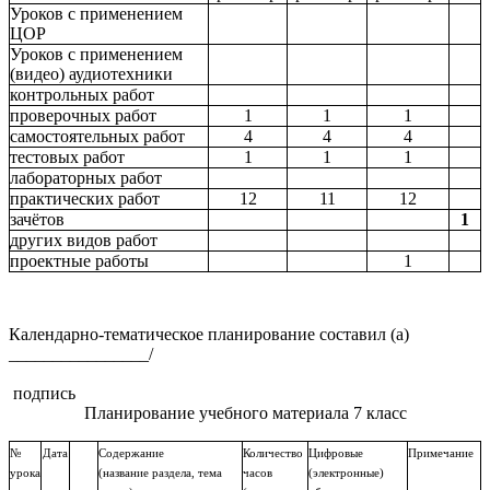
Уроков с применением
ЦОР
Уроков с применением
(видео) аудиотехники
контрольных работ
проверочных работ
1
1
1
самостоятельных работ
4
4
4
тестовых работ
1
1
1
лабораторных работ
практических работ
12
11
12
зачётов
1
других видов работ
проектные работы
1
Календарно-тематическое планирование составил (а)
________________/
подпись
Планирование учебного материала 7 класс
№
Дата
Содержание
Количество
Цифровые
Примечание
урока
(название раздела, тема
часов
(электронные)