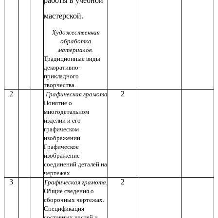
работы в учебной
мастерской.
Художественная
обработка
материалов.
Традиционные виды
декоративно-
прикладного
творчества.
2
2
Графическая грамота.
Понятие о
многодетальном
изделии и его
графическом
изображении.
Графическое
изображение
соединений деталей на
чертежах
3
2
Графическая грамота.
Общие сведения о
сборочных чертежах.
Спецификация
составных частей и