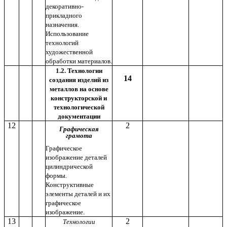
декоративно-
прикладного
назначения.
Использование
технологий
художественной
обработки материалов.
1.2. Технологии
14
создания изделий из
металлов на основе
конструкторской и
технологической
документации
12
2
Графическая
грамота
Графическое
изображение деталей
цилиндрической
формы.
Конструктивные
элементы деталей и их
графическое
изображение.
13
2
Технологии