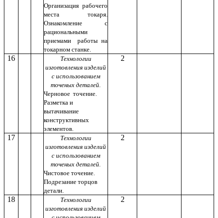
Организация рабочего
места токаря.
Ознакомление с
рациональными
приемами работы на
токарном станке.
16
2
Технологии
изготовления изделий
с использованием
точеных деталей.
Черновое точение.
Разметка и
вытачивание
конструктивных
элементов.
17
2
Технологии
изготовления изделий
с использованием
точеных деталей.
Чистовое точение.
Подрезание торцов
детали.
18
2
Технологии
изготовления изделий
с использованием