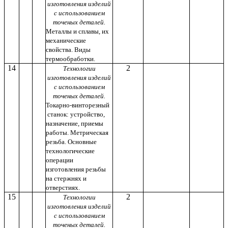
изготовления изделий
с использованием
точеных деталей.
Металлы и сплавы, их
механические
свойства. Виды
термообработки.
14
2
Технологии
изготовления изделий
с использованием
точеных деталей.
Токарно-винторезный
станок: устройство,
назначение, приемы
работы. Метрическая
резьба. Основные
технологические
операции
изготовления резьбы
на стержнях и
отверстиях.
15
2
Технологии
изготовления изделий
с использованием
точеных деталей.