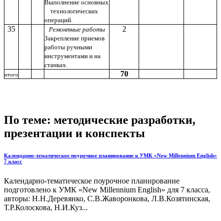
Выполнение основных
технологических
операций.
35
2
Ремонтные работы
Закрепление приемов
работы ручными
инструментами и на
станках.
70
итого
По теме: методические разработки,
презентации и конспекты
Календарно-тематическое поурочное планирование к УМК «New Millennium English»
7 класс
Календарно-тематическое поурочное планирование
подготовлено к УМК «New Millennium English» для 7 класса,
авторы: Н.Н.Деревянко, С.В.Жаворонкова, Л.В.Козятинская,
Т.Р.Колоскова, Н.И.Куз...