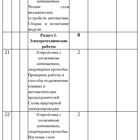
автоматики.
Чтение схем
механических
устройств автоматики.
Сборка и испытание
модели.
8
Раздел 2.
Электротехнические
работы
21
2
Устройства с
элементами
автоматики,
квартирная проводка.
Принципы работы и
способы подключения
плавких и
автоматических
предохранителей.
Схема квартирной
электропроводки.
22
2
Устройства с
элементами
автоматики,
квартирная проводка.
Изучение схем