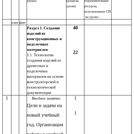
урока)
(раздела,
образовательные
урока)
ресурсы,
использование СИ
на уроке»
план
факт
40
Раздел 1. Создание
изделий из
конструкционных и
поделочных
материалов
22
1.1. Технологии
создания изделий из
древесных и
поделочных
материалов на основе
конструкторской и
технологической
документации
1
1
Вводное занятие.
Цели и задачи на
1
новый учебный
год. Организация