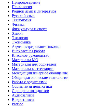
Природоведение
Психология
Родной язык и литература
Русский язык
Технология
Физика
Физкультура и спорт
Химия
Экология
Экономика
Администрирование школы
Внеклассная работа
Классное руководство
Материалы МО
Материалы для родителей
Материалы к аттестации
Междисциплинарное обобщение
Общепедагогические технологии
Работа с родителями
Социальная педагогика
Сценарии праздников
Аудиозаписи
Видеозаписи
Разное