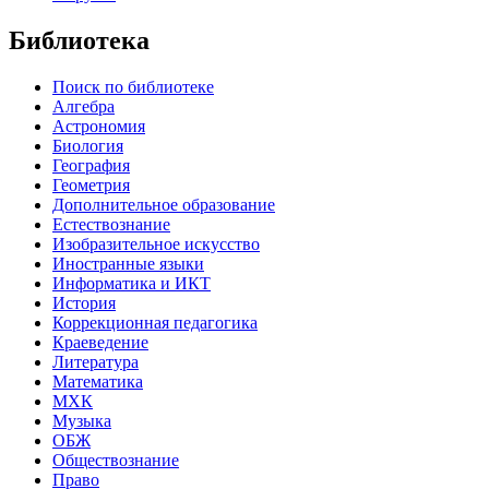
Библиотека
Поиск по библиотеке
Алгебра
Астрономия
Биология
География
Геометрия
Дополнительное образование
Естествознание
Изобразительное искусство
Иностранные языки
Информатика и ИКТ
История
Коррекционная педагогика
Краеведение
Литература
Математика
МХК
Музыка
ОБЖ
Обществознание
Право