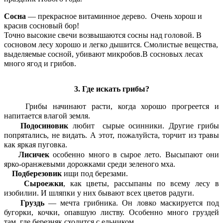
Сосна
— прекрасное витаминное дерево. Очень хорош и
красив сосновый бор!
Точно высокие свечи возвышаются сосны над головой. В
сосновом лесу хорошо и легко дышится. Смолистые вещества,
выделяемые сосной, убивают микробов.В сосновых лесах
много ягод и грибов.
3. Где искать грибы?
Грибы начинают расти, когда хорошо прогреется и
напитается влагой земля.
Подосиновик
любит сырые осинники. Другие грибы
попрятались, не видать. А этот, пожалуйста, торчит из травы
как яркая пуговка.
Лисичек
особенно много в сырое лето. Высыпают они
ярко-оранжевыми дорожками среди зеленого мха.
Подберезовик
ищи под березами.
Сыроежки
, как цветы, рассыпаны по всему лесу в
изобилии. И шляпки у них бывают всех цветов радуги.
Груздь
— мечта грибника. Он ловко маскируется под
бугорки, кочки, опавшую листву. Особенно много груздей
там, где березняк сходится с ельником.