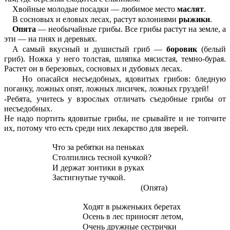
Хвойные молодые посадки — любимое место
маслят
.
В сосновых и еловых лесах, растут колониями
рыжики
.
Опята
— необычайные грибы. Все грибы растут на земле, а
эти — на пнях и деревьях.
А самый вкусный и душистый гриб —
боровик
(белый
гриб). Ножка у него толстая, шляпка мясистая, темно-бурая.
Растет он в березовых, сосновых и дубовых лесах.
Но опасайся несъедобных, ядовитых грибов: бледную
поганку, ложных опят, ложных лисичек, ложных груздей!
-Ребята, учитесь у взрослых отличать съедобные грибы от
несъедобных.
Не надо портить ядовитые грибы, не срывайте и не топчите
их, потому что есть среди них лекарство для зверей.
Что за ребятки на пеньках
Столпились тесной кучкой?
И держат зонтики в руках
Застигнутые тучкой.
(Опята)
Ходят в рыженьких беретах
Осень в лес приносят летом,
Очень дружные сестрички