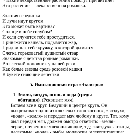
.- Какие лекарственные растения помогут при ангине?
Это растение — лекарственная ромашка.
Золотая серединка
И лучи идут кругом.
Это может быть картина?
Солнце в небе голубом?
И если случится тебе простудиться,
Привяжется кашель, подымется жар,
Придвинь к себе кружку, в которой дымится
Слегка горьковатый душистый отвар.
Знакомые с детства родные ромашки.
Вот легкий поповник у нашей реки.
Как белые звезды средь розовой кашки
В букете сияющие лепестки.
5. Имитационная игра «Экоигры»
Земля, воздух, огонь и вода (среды
обитания).
(Реквизит: мяч).
Встаем все в круг. Ведущий в центре круга. Он
выкрикивает одно из ключевых слов «огонь», «воздух»,
«вода», «земля» и передает мяч любому в круге. Тот, кому
был передан мяч, должен быстро ответить: «земля» -
черви, почвенные млекопитающие, т.д; «воздух» - птицы,
насекомые; «вода» - рыбы, моллюски, млекопитающие;