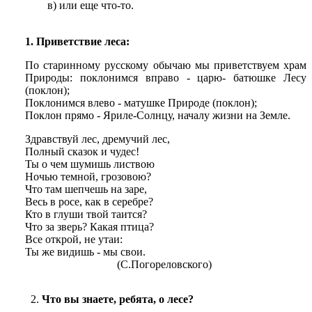
в) или еще что-то.
1. Приветствие леса:
По старинному русскому обычаю мы приветствуем храм
Природы: поклонимся вправо - царю- батюшке Лесу
(поклон);
Поклонимся влево - матушке Природе (поклон);
Поклон прямо - Яриле-Солнцу, началу жизни на Земле.
Здравствуй лес, дремучий лес,
Полный сказок и чудес!
Ты о чем шумишь листвою
Ночью темной, грозовою?
Что там шепчешь на заре,
Весь в росе, как в серебре?
Кто в глуши твой таится?
Что за зверь? Какая птица?
Все открой, не утаи:
Ты же видишь - мы свои.
(С.Погореловского)
Что вы знаете, ребята, о лесе?