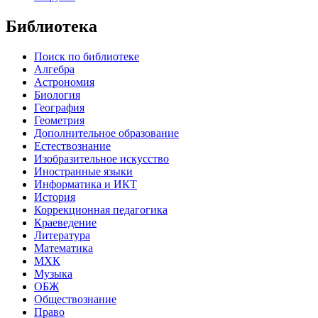
Библиотека
Поиск по библиотеке
Алгебра
Астрономия
Биология
География
Геометрия
Дополнительное образование
Естествознание
Изобразительное искусство
Иностранные языки
Информатика и ИКТ
История
Коррекционная педагогика
Краеведение
Литература
Математика
МХК
Музыка
ОБЖ
Обществознание
Право