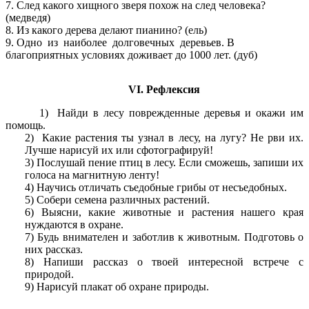
7. След какого хищного зверя похож на след человека?
(медведя)
8. Из какого дерева делают пианино? (ель)
9. Одно из наиболее долговечных деревьев. В
благоприятных условиях доживает до 1000 лет. (дуб)
VI. Рефлексия
1) Найди в лесу поврежденные деревья и окажи им
помощь.
2) Какие растения ты узнал в лесу, на лугу? Не рви их.
Лучше нарисуй их или сфотографируй!
3) Послушай пение птиц в лесу. Если сможешь, запиши их
голоса на магнитную ленту!
4) Научись отличать съедобные грибы от несъедобных.
5) Собери семена различных растений.
6) Выясни, какие животные и растения нашего края
нуждаются в охране.
7) Будь внимателен и заботлив к животным. Подготовь о
них рассказ.
8) Напиши рассказ о твоей интересной встрече с
природой.
9) Нарисуй плакат об охране природы.