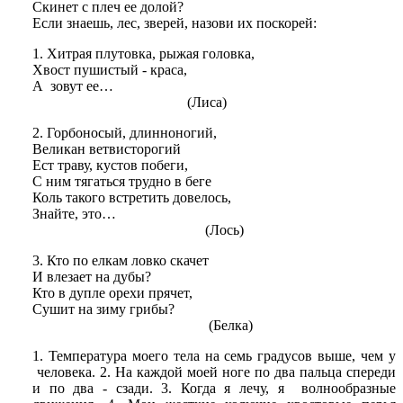
Скинет с плеч ее долой?
Если знаешь, лес, зверей, назови их поскорей:
1. Хитрая плутовка, рыжая головка,
Хвост пушистый - краса,
А зовут ее…
(Лиса)
2. Горбоносый, длинноногий,
Великан ветвисторогий
Ест траву, кустов побеги,
С ним тягаться трудно в беге
Коль такого встретить довелось,
Знайте, это…
(Лось)
3. Кто по елкам ловко скачет
И влезает на дубы?
Кто в дупле орехи прячет,
Сушит на зиму грибы?
(Белка)
1. Температура моего тела на семь градусов выше, чем у
человека. 2. На каждой моей ноге по два пальца спереди
и по два - сзади. 3. Когда я лечу, я волнообразные