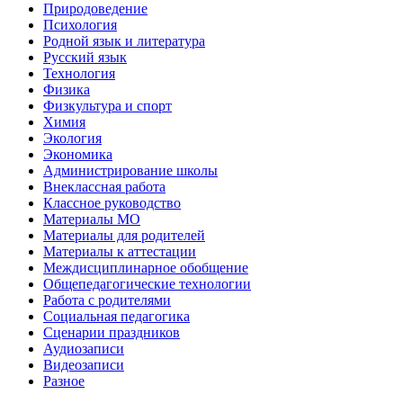
Природоведение
Психология
Родной язык и литература
Русский язык
Технология
Физика
Физкультура и спорт
Химия
Экология
Экономика
Администрирование школы
Внеклассная работа
Классное руководство
Материалы МО
Материалы для родителей
Материалы к аттестации
Междисциплинарное обобщение
Общепедагогические технологии
Работа с родителями
Социальная педагогика
Сценарии праздников
Аудиозаписи
Видеозаписи
Разное