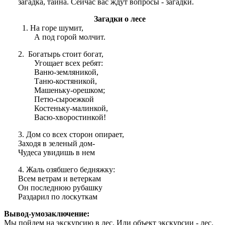
загадка, тайна. Сейчас вас ждут вопросы - загадки.
Загадки о лесе
На горе шумит,
А под горой молчит.
2. Богатырь стоит богат,
Угощает всех ребят:
Ваню-земляникой,
Таню-костяникой,
Машеньку-орешком;
Петю-сыроежкой
Костеньку-малинкой,
Васю-хворостинкой!
3. Дом со всех сторон опирает,
Заходя в зеленый дом-
Чудеса увидишь в нем
4. Жаль озябшего бедняжку:
Всем ветрам и ветеркам
Он последнюю рубашку
Раздарил по лоскуткам
Вывод-умозаключение:
Мы пойдем на экскурсию в лес. Или объект экскурсии - лес.