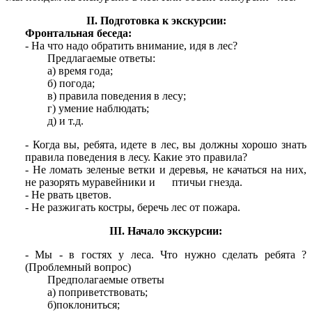
II. Подготовка к экскурсии:
Фронтальная беседа:
- На что надо обратить внимание, идя в лес?
Предлагаемые ответы:
а) время года;
б) погода;
в) правила поведения в лесу;
г) умение наблюдать;
д) и т.д.
- Когда вы, ребята, идете в лес, вы должны хорошо знать
правила поведения в лесу. Какие это правила?
- Не ломать зеленые ветки и деревья, не качаться на них,
не разорять муравейники и птичьи гнезда.
- Не рвать цветов.
- Не разжигать костры, беречь лес от пожара.
III. Начало экскурсии:
- Мы - в гостях у леса. Что нужно сделать ребята ?
(Проблемный вопрос)
Предполагаемые ответы
а) поприветствовать;
б)поклониться;