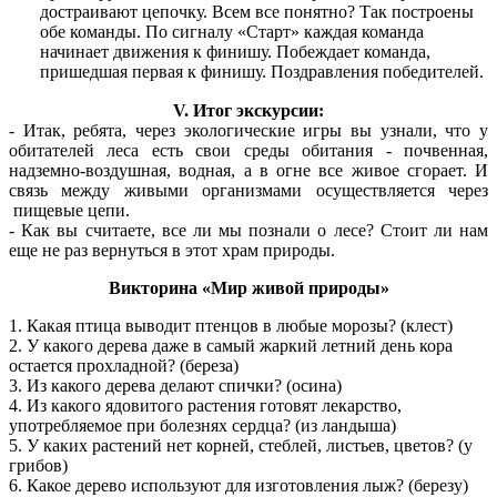
достраивают цепочку. Всем все понятно? Так построены
обе команды. По сигналу «Старт» каждая команда
начинает движения к финишу. Побеждает команда,
пришедшая первая к финишу. Поздравления победителей.
V. Итог экскурсии:
- Итак, ребята, через экологические игры вы узнали, что у
обитателей леса есть свои среды обитания - почвенная,
надземно-воздушная, водная, а в огне все живое сгорает. И
связь между живыми организмами осуществляется через
пищевые цепи.
- Как вы считаете, все ли мы познали о лесе? Стоит ли нам
еще не раз вернуться в этот храм природы.
Викторина «Мир живой природы»
1. Какая птица выводит птенцов в любые морозы? (клест)
2. У какого дерева даже в самый жаркий летний день кора
остается прохладной? (береза)
3. Из какого дерева делают спички? (осина)
4. Из какого ядовитого растения готовят лекарство,
употребляемое при болезнях сердца? (из ландыша)
5. У каких растений нет корней, стеблей, листьев, цветов? (у
грибов)
6. Какое дерево используют для изготовления лыж? (березу)