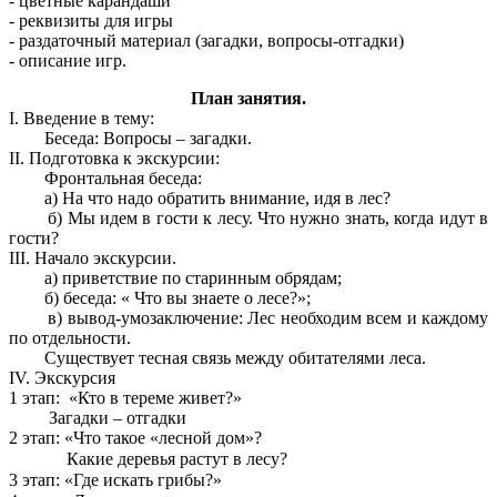
- цветные карандаши
- реквизиты для игры
- раздаточный материал (загадки, вопросы-отгадки)
- описание игр.
План занятия.
I. Введение в тему:
Беседа: Вопросы – загадки.
II. Подготовка к экскурсии:
Фронтальная беседа:
а) На что надо обратить внимание, идя в лес?
б) Мы идем в гости к лесу. Что нужно знать, когда идут в
гости?
III. Начало экскурсии.
а) приветствие по старинным обрядам;
б) беседа: « Что вы знаете о лесе?»;
в) вывод-умозаключение: Лес необходим всем и каждому
по отдельности.
Существует тесная связь между обитателями леса.
IV. Экскурсия
1 этап: «Кто в тереме живет?»
Загадки – отгадки
2 этап: «Что такое «лесной дом»?
Какие деревья растут в лесу?
3 этап: «Где искать грибы?»