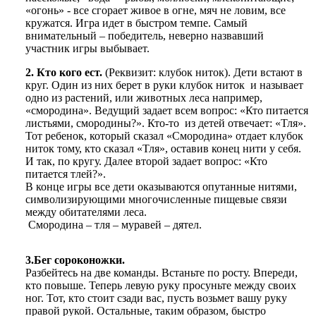
«огонь» - все сгорает живое в огне, мяч не ловим, все
кружатся. Игра идет в быстром темпе. Самый
внимательный – победитель, неверно назвавший
участник игры выбывает.
2. Кто кого ест.
(Реквизит: клубок ниток). Дети встают в
круг. Один из них берет в руки клубок ниток и называет
одно из растений, или животных леса например,
«смородина». Ведущий задает всем вопрос: «Кто питается
листьями, смородины?». Кто-то из детей отвечает: «Тля».
Тот ребенок, который сказал «Смородина» отдает клубок
ниток тому, кто сказал «Тля», оставив конец нити у себя.
И так, по кругу. Далее второй задает вопрос: «Кто
питается тлей?».
В конце игры все дети оказываются опутанные нитями,
символизирующими многочисленные пищевые связи
между обитателями леса.
Смородина – тля – муравей – дятел.
3.Бег сороконожки.
Разбейтесь на две команды. Встаньте по росту. Впереди,
кто повыше. Теперь левую руку просуньте между своих
ног. Тот, кто стоит сзади вас, пусть возьмет вашу руку
правой рукой. Остальные, таким образом, быстро