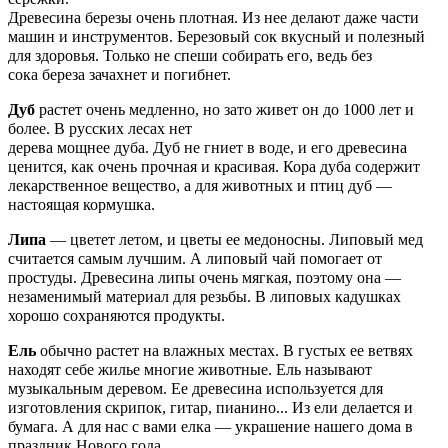
Древесина березы очень плотная. Из нее делают даже части
машин и инструментов. Березовый сок вкусный и полезный
для здоровья. Только не спеши собирать его, ведь без
сока береза зачахнет и погибнет.
Дуб
растет очень медленно, но зато живет он до 1000 лет и
более. В русских лесах нет
дерева мощнее дуба. Дуб не гниет в воде, и его древесина
ценится, как очень прочная и красивая. Кора дуба содержит
лекарственное вещество, а для животных и птиц дуб —
настоящая кормушка.
Липа
— цветет летом, и цветы ее медоносны. Липовый мед
считается самым лучшим. А липовый чай помогает от
простуды. Древесина липы очень мягкая, поэтому она —
незаменимый материал для резьбы. В липовых кадушках
хорошо сохраняются продукты.
Ель
обычно растет на влажных местах. В густых ее ветвях
находят себе жилье многие животные. Ель называют
музыкальным деревом. Ее древесина используется для
изготовления скрипок, гитар, пианино... Из ели делается и
бумага. А для нас с вами елка — украшение нашего дома в
праздник Нового года.