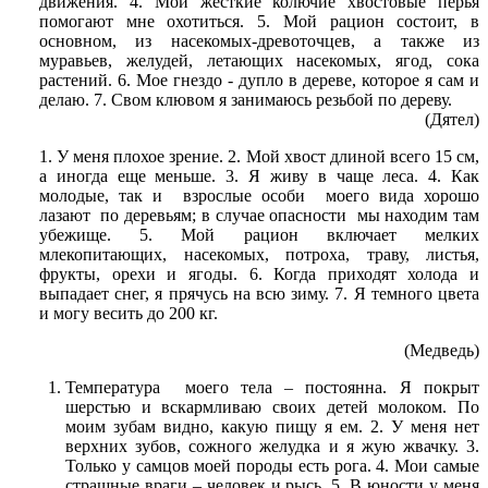
движения. 4. Мои жесткие колючие хвостовые перья
помогают мне охотиться. 5. Мой рацион состоит, в
основном, из насекомых-древоточцев, а также из
муравьев, желудей, летающих насекомых, ягод, сока
растений. 6. Мое гнездо - дупло в дереве, которое я сам и
делаю. 7. Свом клювом я занимаюсь резьбой по дереву.
(Дятел)
1. У меня плохое зрение. 2. Мой хвост длиной всего 15 см,
а иногда еще меньше. 3. Я живу в чаще леса. 4. Как
молодые, так и взрослые особи моего вида хорошо
лазают по деревьям; в случае опасности мы находим там
убежище. 5. Мой рацион включает мелких
млекопитающих, насекомых, потроха, траву, листья,
фрукты, орехи и ягоды. 6. Когда приходят холода и
выпадает снег, я прячусь на всю зиму. 7. Я темного цвета
и могу весить до 200 кг.
(Медведь)
Температура моего тела – постоянна. Я покрыт
шерстью и вскармливаю своих детей молоком. По
моим зубам видно, какую пищу я ем. 2. У меня нет
верхних зубов, сожного желудка и я жую жвачку. 3.
Только у самцов моей породы есть рога. 4. Мои самые
страшные враги – человек и рысь. 5. В юности у меня