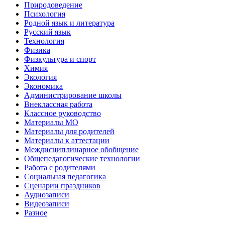
Природоведение
Психология
Родной язык и литература
Русский язык
Технология
Физика
Физкультура и спорт
Химия
Экология
Экономика
Администрирование школы
Внеклассная работа
Классное руководство
Материалы МО
Материалы для родителей
Материалы к аттестации
Междисциплинарное обобщение
Общепедагогические технологии
Работа с родителями
Социальная педагогика
Сценарии праздников
Аудиозаписи
Видеозаписи
Разное