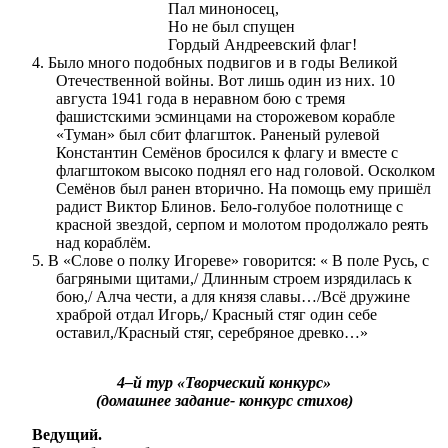
Пал миноносец,
Но не был спущен
Гордый Андреевский флаг!
4. Было много подобных подвигов и в годы Великой
Отечественной войны. Вот лишь один из них. 10
августа 1941 года в неравном бою с тремя
фашистскими эсминцами на сторожевом корабле
«Туман» был сбит флагшток. Раненый рулевой
Константин Семёнов бросился к флагу и вместе с
флагштоком высоко поднял его над головой. Осколком
Семёнов был ранен вторично. На помощь ему пришёл
радист Виктор Блинов. Бело-голубое полотнище с
красной звездой, серпом и молотом продолжало реять
над кораблём.
5. В «Слове о полку Игореве» говорится: « В поле Русь, с
багряными щитами,/ Длинным строем изрядилась к
бою,/ Алча чести, а для князя славы…/Всё дружине
храброй отдал Игорь,/ Красный стяг один себе
оставил,/Красный стяг, серебряное древко…»
4–й тур «Творческий конкурс»
(домашнее задание- конкурс стихов)
Ведущий.