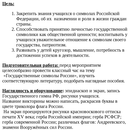
Цель:
Закрепить знания учащихся о символах Российской
Федерации, об их назначении и роли в жизни граждан
страны.
Способствовать принятию личностью государственной
символики как общественной ценности; воспитывать у
учащихся уважительное отношение к символам своего
государства, патриотизм.
Развивать у детей кругозор, мышление, потребность в
достижении успехов в деятельности.
Подготовительная работа:
перед мероприятием
целесообразно провести классный час на тему
«Государственные символы России», изучить
соответствующую литературу, подобрать наглядные пособия.
Наглядность и оборудование
:
эпидиаскоп и экран, запись
Государственного гимна РФ, рисунки учащихся.
Название викторины можно написать, раскрасив буквы в
цвете триколора флага России.
На экран проецируются рисунки красновоскового оттиска
печати XV века; герба Российской империи; герба РСФСР;
герба современной России; различных флагов: Андреевского,
знамени Вооружённых сил России.