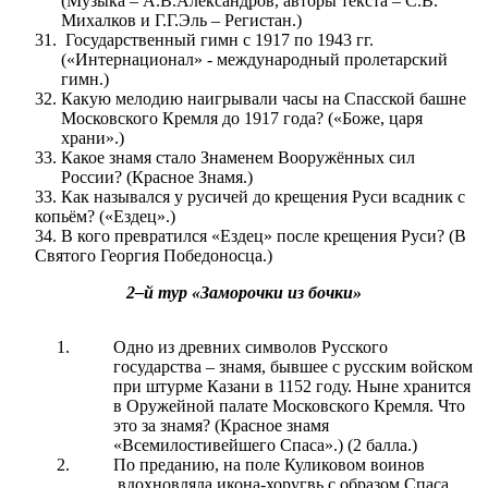
(Музыка – А.В.Александров, авторы текста – С.В.
Михалков и Г.Г.Эль – Регистан.)
Государственный гимн с 1917 по 1943 гг.
(«Интернационал» - международный пролетарский
гимн.)
Какую мелодию наигрывали часы на Спасской башне
Московского Кремля до 1917 года? («Боже, царя
храни».)
Какое знамя стало Знаменем Вооружённых сил
России? (Красное Знамя.)
33. Как назывался у русичей до крещения Руси всадник с
копьём? («Ездец».)
34. В кого превратился «Ездец» после крещения Руси? (В
Святого Георгия Победоносца.)
2–й тур «Заморочки из бочки»
Одно из древних символов Русского
государства – знамя, бывшее с русским войском
при штурме Казани в 1152 году. Ныне хранится
в Оружейной палате Московского Кремля. Что
это за знамя? (Красное знамя
«Всемилостивейшего Спаса».) (2 балла.)
По преданию, на поле Куликовом воинов
вдохновляла икона-хоругвь с образом Спаса