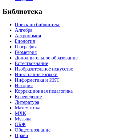
Библиотека
Поиск по библиотеке
Алгебра
Астрономия
Биология
География
Геометрия
Дополнительное образование
Естествознание
Изобразительное искусство
Иностранные языки
Информатика и ИКТ
История
Коррекционная педагогика
Краеведение
Литература
Математика
МХК
Музыка
ОБЖ
Обществознание
Право