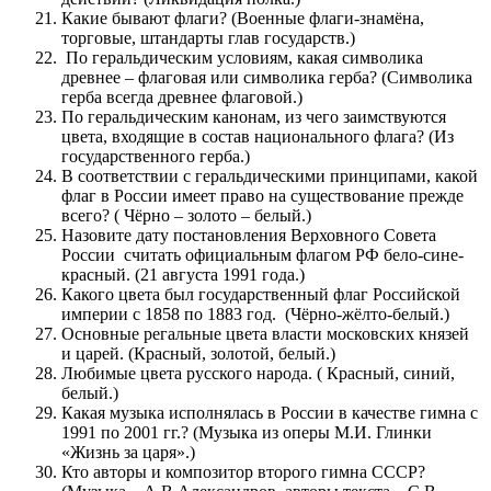
Какие бывают флаги? (Военные флаги-знамёна,
торговые, штандарты глав государств.)
По геральдическим условиям, какая символика
древнее – флаговая или символика герба? (Символика
герба всегда древнее флаговой.)
По геральдическим канонам, из чего заимствуются
цвета, входящие в состав национального флага? (Из
государственного герба.)
В соответствии с геральдическими принципами, какой
флаг в России имеет право на существование прежде
всего? ( Чёрно – золото – белый.)
Назовите дату постановления Верховного Совета
России считать официальным флагом РФ бело-сине-
красный. (21 августа 1991 года.)
Какого цвета был государственный флаг Российской
империи с 1858 по 1883 год. (Чёрно-жёлто-белый.)
Основные регальные цвета власти московских князей
и царей. (Красный, золотой, белый.)
Любимые цвета русского народа. ( Красный, синий,
белый.)
Какая музыка исполнялась в России в качестве гимна с
1991 по 2001 гг.? (Музыка из оперы М.И. Глинки
«Жизнь за царя».)
Кто авторы и композитор второго гимна СССР?