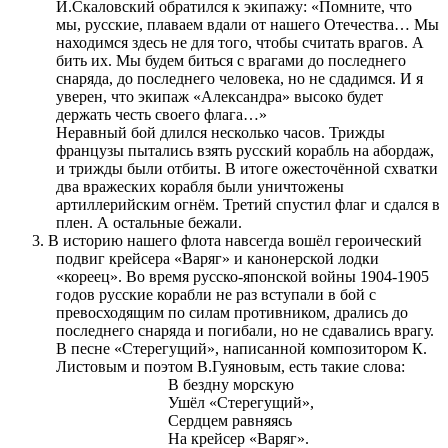
И.Скаловский обратился к экипажу: «Помните, что
мы, русские, плаваем вдали от нашего Отечества… Мы
находимся здесь не для того, чтобы считать врагов. А
бить их. Мы будем биться с врагами до последнего
снаряда, до последнего человека, но не сдадимся. И я
уверен, что экипаж «Александра» высоко будет
держать честь своего флага…»
Неравный бой длился несколько часов. Трижды
французы пытались взять русский корабль на абордаж,
и трижды были отбиты. В итоге ожесточённой схватки
два вражеских корабля были уничтожены
артиллерийским огнём. Третий спустил флаг и сдался в
плен. А остальные бежали.
3. В историю нашего флота навсегда вошёл героический
подвиг крейсера «Варяг» и канонерской лодки
«кореец». Во время русско-японской войны 1904-1905
годов русские корабли не раз вступали в бой с
превосходящим по силам противником, дрались до
последнего снаряда и погибали, но не сдавались врагу.
В песне «Стерегущий», написанной композитором К.
Листовым и поэтом В.Гуяновым, есть такие слова:
В бездну морскую
Ушёл «Стерегущий»,
Сердцем равняясь
На крейсер «Варяг».