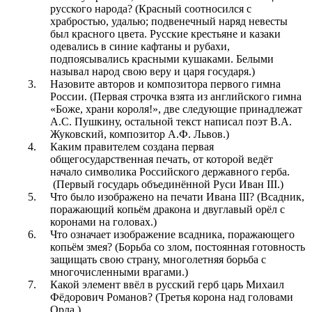
русского народа? (Красный соотносился с
храбростью, удалью; подвенечный наряд невесты
был красного цвета. Русские крестьяне и казаки
одевались в синие кафтаны и рубахи,
подпоясывались красными кушаками. Белыми
называл народ свою веру и царя государя.)
Назовите авторов и композитора первого гимна
России. (Первая строчка взята из английского гимна
«Боже, храни короля!», две следующие принадлежат
А.С. Пушкину, остальной текст написал поэт В.А.
Жуковский, композитор А.Ф. Львов.)
Каким правителем создана первая
общегосударственная печать, от которой ведёт
начало символика Российского державного герба.
(Первый государь объединённой Руси Иван III.)
Что было изображено на печати Ивана III? (Всадник,
поражающий копьём дракона и двуглавый орёл с
коронами на головах.)
Что означает изображение всадника, поражающего
копьём змея? (Борьба со злом, постоянная готовность
защищать свою страну, многолетняя борьба с
многочисленными врагами.)
Какой элемент ввёл в русский герб царь Михаил
Фёдорович Романов? (Третья корона над головами
Орла.)