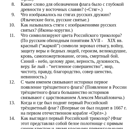
Какое слово для обозначения флага было с глубокой
древности у восточных славян? («Стяг».)
Что изображалось на стягах русских дружин?
(Языческие боги, русские святые.)
Как назывались стяги с изображениями русских
святых? (Иконы-хоругви.)
Что символизируют цвета Российского триколора?
(По русским обиходным понятиям XVII - XIX вв.
красный (“жаркой”) символи зировал отвагу, войну,
защиту веры и бедных людей, героизм, великодушие,
кровь, самопожертвование, огонь, смертный бой.
Синий - небо, целому дрие, верность, духовность,
веру. Бе лый - “нетленное совершенство”, мир,
чистоту, правду, благородство, совер шенство,
невинность.)
С чьим именем связывают историки первое
появление трёхцветного флага? (Появление в России
трёхцветного флага большинство историков
связывают с царствованием Алексея Михайловича.)
Когда и где был поднят первый Российский
трёхцветный флаг? (Впервые он был поднят в 1667 г.
на первом отечественном корабле «Орёл».)
Как выглядел первый Российский триколор? (Флаг
этот представлял собой белое полотнище с прямым
синим крестом и двумя красными прямоугольными