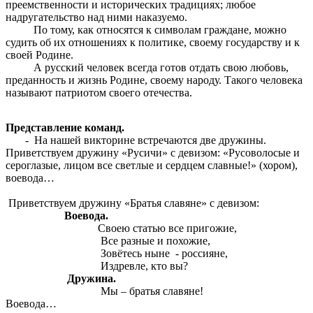
преемственности и исторических традициях; любое
надругательство над ними наказуемо.
По тому, как относятся к символам граждане, можно
судить об их отношениях к политике, своему государству и к
своей Родине.
А русский человек всегда готов отдать свою любовь,
преданность и жизнь Родине, своему народу. Такого человека
называют патриотом своего отечества.
Представление команд.
- На нашей викторине встречаются две дружины.
Приветствуем дружину «Русичи» с девизом: «Русоволосые и
сероглазые, лицом все светлые и сердцем славные!» (хором),
воевода…
Приветствуем дружину «Братья славяне» с девизом:
Воевода.
Своею статью все пригожие,
Все разные и похожие,
Зовётесь ныне - россияне,
Издревле, кто вы?
Дружина.
Мы – братья славяне!
Воевода…