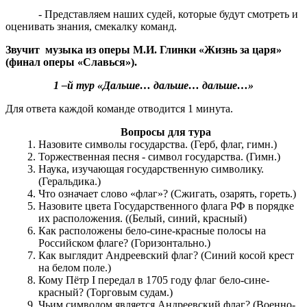
- Представляем наших судей, которые будут смотреть и
оценивать знания, смекалку команд.
Звучит музыка из оперы М.И. Глинки «Жизнь за царя»
(финал оперы «Славься»).
1 –й тур «Дальше… дальше… дальше…»
Для ответа каждой команде отводится 1 минута.
Вопросы для тура
Назовите символы государства. (Герб, флаг, гимн.)
Торжественная песня - символ государства. (Гимн.)
Наука, изучающая государственную символику.
(Геральдика.)
Что означает слово «флаг»? (Сжигать, озарять, гореть.)
Назовите цвета Государственного флага РФ в порядке
их расположения. ((Белый, синий, красный)
Как расположены бело-сине-красные полосы на
Российском флаге? (Горизонтально.)
Как выглядит Андреевский флаг? (Синий косой крест
на белом поле.)
Кому Пётр I передал в 1705 году флаг бело-сине-
красный? (Торговым судам.)
Чьим символом является Андреевский флаг? (Военно-