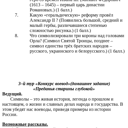
(1613 – 1645) – первый царь династии
Романовых.) (1 балл.)
Какую «геральдическую» реформу провёл
Александр II ? (Появились большой, средний и
малый гербы, различавшиеся степенью
сложностью рисунка.) (1 балл.)
Что символизировали три короны над головами
Орла? (Символ Святой Троицы, позднее –
символ единства трёх братских народов –
русского, украинского и белорусского.) (1 балл.)
3–й тур «Конкурс воевод»(домашнее задание)
«Преданья старины глубокой»
Ведущий.
Символы – это живая история, легенда о прошлом и
настоящем, о жизни и славных делах народа и государства. В
этом убедят нас воеводы, приведя примеры из истории
России.
Возможные рассказы.