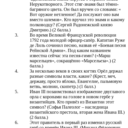
Нерукотворного. Этот стяг-знамя был тёмно-
багряного цвета. Он был вручен со словами: «
Вот оружие нетленное! Да послужит оно вам
вместо шлемов». Кто вручил это знамя и какому
полководцу? (Сергий Радонежский князю
Дмитрию.) (2 балла.)
Во время Великой Французской революции
1792 года молодой офицер-сапёр. Капитан Руже
де Лиль сочинил песню, назвав её «Боевая песня
Рейнской Армии». Под каким названием
известна сейчас эта песня-гимн? («Марш
марсельцев», сокращённо «Марсельеза».) (2
балла.)
За несколько веков в своих когтях Орёл держал
разные символы власти, какие? (Крест, меч,
державу, просто яблоко, Евангелие, пальмовую
ветвь, молнии, скипетр.) (1 балл.)
Иван III позаимствовал изображение двуглавого
орла с коронами на голове в новом гербе у
византийцев. Кто привёз из Византии этот
символ? (Софья Палеолог – наследница
византийского престола, вторая жена Ивана III.)
(2 балла.)
Этот правитель в первый раз изменил русский
герб со времён Ивана III. (Михаил Фёдорович