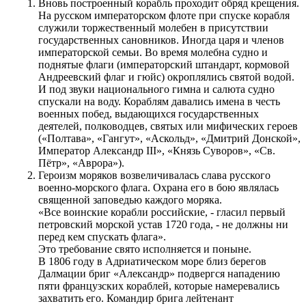
Вновь построенный корабль проходит обряд крещения.
На русском императорском флоте при спуске корабля
служили торжественный молебен в присутствии
государственных сановников. Иногда царя и членов
императорской семьи. Во время молебна судно и
поднятые флаги (императорский штандарт, кормовой
Андреевский флаг и гюйс) окроплялись святой водой.
И под звуки национального гимна и салюта судно
спускали на воду. Кораблям давались имена в честь
военных побед, выдающихся государственных
деятелей, полководцев, святых или мифических героев
(«Полтава», «Гангут», «Аскольд», «Дмитрий Донской»,
Император Александр III», «Князь Суворов», «Св.
Пётр», «Аврора»).
Героизм моряков возвеличивалась слава русского
военно-морского флага. Охрана его в бою являлась
священной заповедью каждого моряка.
«Все воинские корабли российские, - гласил первый
петровский морской устав 1720 года, - не должны ни
перед кем спускать флага».
Это требование свято исполняется и поныне.
В 1806 году в Адриатическом море близ берегов
Далмации бриг «Александр» подвергся нападению
пяти французских кораблей, которые намеревались
захватить его. Командир брига лейтенант