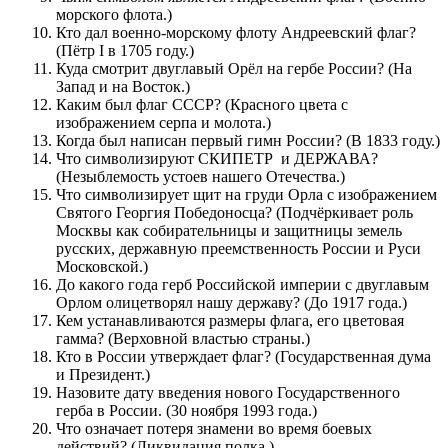
морского флота.)
Кто дал военно-морскому флоту Андреевский флаг?
(Пётр I в 1705 году.)
Куда смотрит двуглавый Орёл на гербе России? (На
Запад и на Восток.)
Каким был флаг СССР? (Красного цвета с
изображением серпа и молота.)
Когда был написан первый гимн России? (В 1833 году.)
Что символизируют СКИПЕТР и ДЕРЖАВА?
(Незыблемость устоев нашего Отечества.)
Что символизирует щит на груди Орла с изображением
Святого Георгия Победоносца? (Подчёркивает роль
Москвы как собирательницы и защитницы земель
русских, державную преемственность России и Руси
Московской.)
До какого года герб Российской империи с двуглавым
Орлом олицетворял нашу державу? (До 1917 года.)
Кем устанавливаются размеры флага, его цветовая
гамма? (Верховной властью страны.)
Кто в России утверждает флаг? (Государственная дума
и Президент.)
Назовите дату введения нового Государственного
герба в России. (30 ноября 1993 года.)
Что означает потеря знамени во время боевых
действий? (Ликвидация полка.)