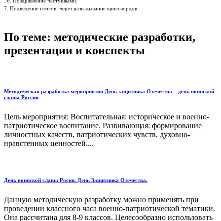
. 6. Поздравление частушками.
7. Подведение итогов через разгадывание кроссвордов
По теме: методические разработки,
презентации и конспекты
Методическая разработка мероприятия День защитника Отечества – день воинской
славы России
Цель мероприятия: Воспитательная: историческое и военно-
патриотическое воспитание. Развивающая: формирование
личностных качеств, патриотических чувств, духовно-
нравстенных ценностей....
День воинской славы Росии. День Защитника Отечества.
Данную методическую разработку можно применять при
проведении классного часа военно-патриотической тематики.
Она рассчитана для 8-9 классов. Целесообразно использовать