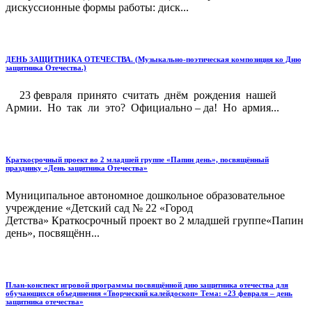
дискуссионные формы работы: диск...
ДЕНЬ ЗАЩИТНИКА ОТЕЧЕСТВА. (Музыкально-поэтическая композиция ко Дню
защитника Отечества.)
23 февраля принято считать днём рождения нашей
Армии. Но так ли это? Официально – да! Но армия...
Краткосрочный проект во 2 младшей группе «Папин день», посвящённый
празднику «День защитника Отечества»
Муниципальное автономное дошкольное образовательное
учреждение «Детский сад № 22 «Город
Детства» Краткосрочный проект во 2 младшей группе«Папин
день», посвящённ...
План-конспект игровой программы посвящённой дню защитника отечества для
обучающихся объединения «Творческий калейдоскоп» Тема: «23 февраля – день
защитника отечества»