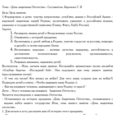
Тема: «День защитника Отечества». Составитель:
Баранова С. В
Цель: Цель занятия:
1.Формировать в детях чувство патриотизма: углублять знания о Российской Армии -
надежной защитнице нашей Родины, воспитывать уважение к российским воинам;
уважение к государственной символике (Гимну, Флагу, Гербу России).
Задачи:
Расширить знания детей о Вооруженных силах России.
Ознакомить с историей праздника.
Воспитывать у детей любовь к Родине, чувство гордости за россиян, живущих
в дружбе со всеми народами Земли.
Воспитывать морально - волевые качества: выдержку, настойчивость в
достижении положительных результатов, организованность,
самостоятельность.
Развивать внимание, мышление детей.
Воспитатель: - Итак, начнем наше занятие. Послушайте внимательно песню ансамбля
«Голубые береты» «Последний бой». Она подскажет вам тему нашего занятия.
(прослушивание песни)
- О чем эта песня? Кто воевал на войне? Для чего наши солдаты шли на войну?(
Подводим детей к ответу: «Чтобы защищать нашу Родину»).
- Как мы называем человека, защищающего свою Родину от врага?
Дети: - Этого человека мы называем Защитник Отечеств а.
Читается тихотворение о защитниках Отечества.
- Остановимся на истории праздника «День Защитника Отечества», познакомимся с
видами войск нашего государства Итак, тема нашего занятия «День защитника
отечества»
1. Для начала я хочу рассказать вам об истории этого праздника.