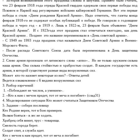
- История возникновения этого праздника сложна и запутана. Принято было считать,
что 23 февраля 1918 года отряды Красной гвардии одержали свои первые победы под
Псковом и Нарвой над регулярными войсками кайзеровской Германии. Вот эти первые
победы и стали «Днем рождения Красной Армии». Надо отметить, что газеты конца
февраля 1918-го не содержат особых публикаций о победе. Не говорили о годовщине
победы и через год - в 1919 г. Лишь в 1922-м, 23 февраля было объявлено "Днем
Красной Армии". И с 1923года этот праздник стал отмечаться ежегодно, как день
Красной армии . Позднее это название переименовали в «День советской армии».
- С 1949 по 1993 года праздник стал называться Днем Советской Армии и Военно-
Морского Флота.
- После распада Советского Союза дата была переименована в День защитника
Отечества.
2. Слово армия произошло от латинского слова «аrmo».. Но не только оружием сильна
наша армия. Она сильна стойкостью и храбростью солдат.. В каждом государстве есть
армия, в которой существуют разные виды вооруженных сил.
Может кто-то назовет некоторые из них? - Ответы детей
Ведется ознакомление с 6 видами вооруженных сил
3. Разбор изречений
1. «Побеждают не числом, а умением».
2. «Кто к нам с мечом придет, тот от меча и погибнет» (слад31)
4. Моделирование ситуации
Кто может считаться Защитником Отечества
5. Задание - собери пословицу
Кто Родине верен, тот в бою примерен.
Волков бояться - в лес не ходить.
Храбрец себя винит, трус - товарища.
Смелость
города берет.
Солдат спит,
а служба идет.
Кто с мечом к нам придет, тот от меча и погибнет