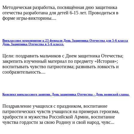
Методическая разработка, посвящённая дню защитника
отечества разработана для детей 6-15 лет. Проводиться в
форме игры-викторины....
Внеклассное мероприятие к 23 февраля День Защитника Отечества для 5-6 класса
День Защитника Отечества в 5-6 классе.
Цели: поздравить мальчиков с Днем защитника Отечества;
закрепить изученный материал по предмету «История»;
воспитывать чувство патриотизма; развивать ловкость и
сообразительность....
Конспект внеклассного занятия. День защитника Отечества - День воинской славы.
Поздравление учащихся с праздником, воспитание
патриотических чувств учащихся на примерах героизма,
храбрости и мужества Российской Армии, воспитание
чувства гордости за свою Родину и свой народ, чувс...