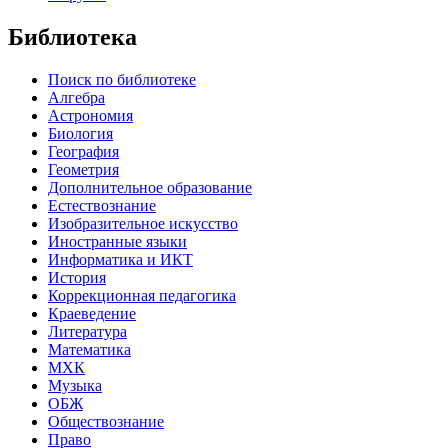
Библиотека
Поиск по библиотеке
Алгебра
Астрономия
Биология
География
Геометрия
Дополнительное образование
Естествознание
Изобразительное искусство
Иностранные языки
Информатика и ИКТ
История
Коррекционная педагогика
Краеведение
Литература
Математика
МХК
Музыка
ОБЖ
Обществознание
Право