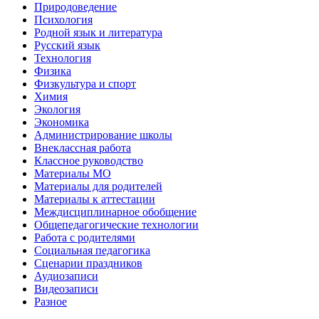
Природоведение
Психология
Родной язык и литература
Русский язык
Технология
Физика
Физкультура и спорт
Химия
Экология
Экономика
Администрирование школы
Внеклассная работа
Классное руководство
Материалы МО
Материалы для родителей
Материалы к аттестации
Междисциплинарное обобщение
Общепедагогические технологии
Работа с родителями
Социальная педагогика
Сценарии праздников
Аудиозаписи
Видеозаписи
Разное