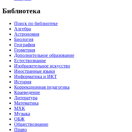
Библиотека
Поиск по библиотеке
Алгебра
Астрономия
Биология
География
Геометрия
Дополнительное образование
Естествознание
Изобразительное искусство
Иностранные языки
Информатика и ИКТ
История
Коррекционная педагогика
Краеведение
Литература
Математика
МХК
Музыка
ОБЖ
Обществознание
Право