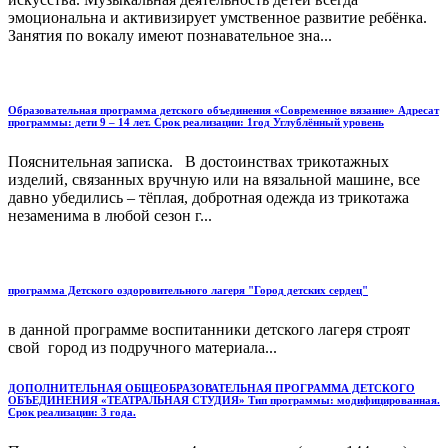
эмоциональна и активизирует умственное развитие ребёнка.
Занятия по вокалу имеют познавательное зна...
Образовательная программа детского объединения «Современное вязание» Адресат
программы: дети 9 – 14 лет. Срок реализации: 1год Углублённый уровень
Пояснительная записка. В достоинствах трикотажных
изделий, связанных вручную или на вязальной машине, все
давно убедились – тёплая, добротная одежда из трикотажа
незаменима в любой сезон г...
программа Детского оздоровительного лагеря "Город детских сердец"
в данной программе воспитанники детского лагеря строят
свой город из подручного материала...
ДОПОЛНИТЕЛЬНАЯ ОБЩЕОБРАЗОВАТЕЛЬНАЯ ПРОГРАММА ДЕТСКОГО
ОБЪЕДИНЕНИЯ «ТЕАТРАЛЬНАЯ СТУДИЯ» Тип программы: модифицированная.
Срок реализации: 3 года.