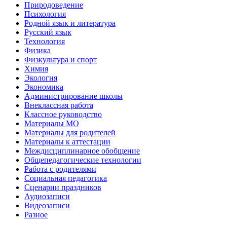
Природоведение
Психология
Родной язык и литература
Русский язык
Технология
Физика
Физкультура и спорт
Химия
Экология
Экономика
Администрирование школы
Внеклассная работа
Классное руководство
Материалы МО
Материалы для родителей
Материалы к аттестации
Междисциплинарное обобщение
Общепедагогические технологии
Работа с родителями
Социальная педагогика
Сценарии праздников
Аудиозаписи
Видеозаписи
Разное