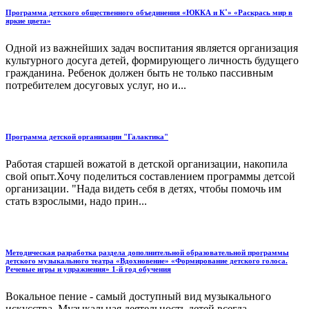
Программа детского общественного объединения «ЮККА и К˚» «Раскрась мир в
яркие цвета»
Одной из важнейших задач воспитания является организация
культурного досуга детей, формирующего личность будущего
гражданина. Ребенок должен быть не только пассивным
потребителем досуговых услуг, но и...
Программа детской организации "Галактика"
Работая старшей вожатой в детской организации, накопила
свой опыт.Хочу поделиться составлением программы детсой
организации. "Нада видеть себя в детях, чтобы помочь им
стать взрослыми, надо прин...
Методическая разработка раздела дополнительной образовательной программы
детского музыкального театра «Вдохновение» «Формирование детского голоса.
Речевые игры и упражнения» 1-й год обучения
Вокальное пение - самый доступный вид музыкального
искусства. Музыкальная деятельность детей всегда