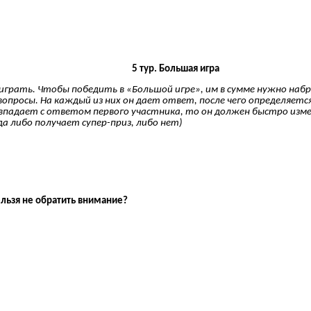
5 тур. Большая игра
играть. Чтобы победить в «Большой игре», им в сумме нужно наб
опросы. На каждый из них он дает ответ, после чего определяетс
овпадает с ответом первого участника, то он должен быстро изме
а либо получает супер-приз, либо нет)
нельзя не обратить внимание?