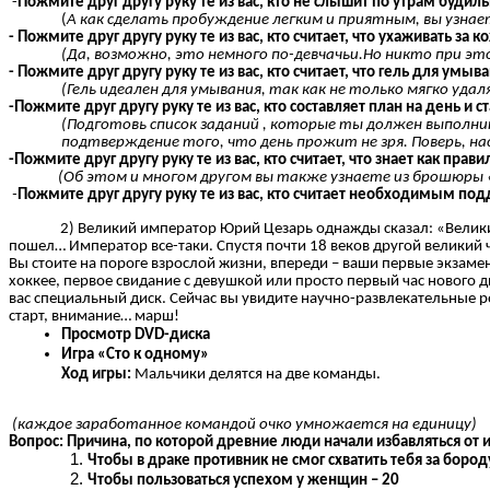
-
Пожмите друг другу руку те из вас, кто не слышит по утрам буди
(
А как сделать пробуждение легким и приятным, вы узна
- Пожмите друг другу руку те из вас, кто считает, что ухаживать з
(Да, возможно, это немного по-девчачьи.Но никто при э
- Пожмите друг другу руку те из вас, кто считает, что гель для ум
(Гель идеален для умывания, так как не только мягко уда
-Пожмите друг другу руку те из вас, кто составляет план на день и с
(Подготовь список заданий , которые ты должен выполни
подтверждение того, что день прожит не зря. Поверь, н
-Пожмите друг другу руку те из вас, кто считает, что знает как пр
(Об этом и многом другом вы также узнаете из брошюры «
-
Пожмите друг другу руку те из вас, кто считает необходимы
2) Великий император Юрий Цезарь однажды сказал: «Великие 
пошел… Император все-таки. Спустя почти 18 веков другой великий ч
Вы стоите на пороге взрослой жизни, впереди – ваши первые экзаме
хоккее, первое свидание с девушкой или просто первый час нового 
вас специальный диск. Сейчас вы увидите научно-развлекательные р
старт, внимание… марш!
Просмотр DVD-диска
Игра «Сто к одному»
Ход игры:
Мальчики делятся на две команды.
(каждое заработанное командой очко умножается на единицу)
Вопрос: Причина, по которой древние люди начали избавляться от 
Чтобы в драке противник не смог схватить тебя за бород
Чтобы пользоваться успехом у женщин – 20