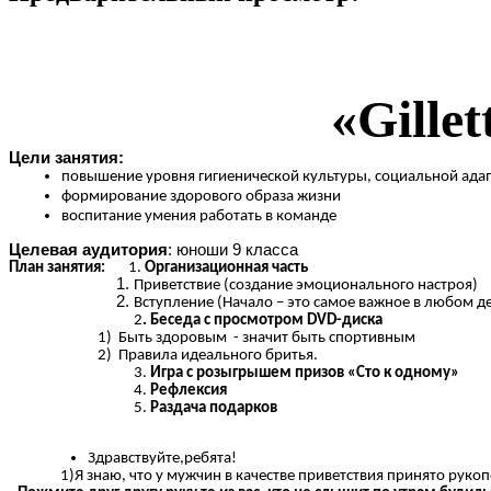
«Gille
Цели занятия:
повышение уровня гигиенической культуры, социальной ада
формирование здорового образа жизни
воспитание умения работать в команде
Целевая аудитория
: юноши 9 класса
План занятия:
1.
Организационная часть
Приветствие (создание эмоционального настроя)
Вступление (Начало – это самое важное в любом д
2
. Беседа с просмотром DVD-диска
1) Быть здоровым - значит быть спортивным
2) Правила идеального бритья.
3.
Игра с розыгрышем призов «Сто к одному»
4.
Рефлексия
5.
Раздача подарков
Здравствуйте,ребята!
1)Я знаю, что у мужчин в качестве приветствия принято рукоп