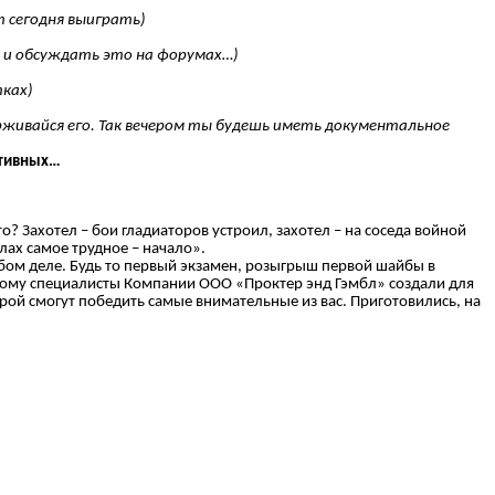
 сегодня выиграть)
ы и обсуждать это на форумах…)
тках)
рживайся его. Так вечером ты будешь иметь документальное
ективных…
? Захотел – бои гладиаторов устроил, захотел – на соседа войной
лах самое трудное – начало».
любом деле. Будь то первый экзамен, розыгрыш первой шайбы в
оэтому специалисты Компании ООО «Проктер энд Гэмбл» создали для
орой смогут победить самые внимательные из вас. Приготовились, на