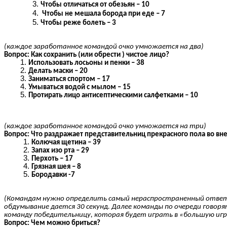
Чтобы отличаться от обезьян – 10
Чтобы не мешала борода при еде – 7
Чтобы реже болеть – 3
(каждое заработанное командой очко умножается на два)
Вопрос: Как сохранить (или обрести ) чистое лицо?
Использовать лосьоны и пенки – 38
Делать маски – 20
Заниматься спортом – 17
Умываться водой с мылом – 15
Протирать лицо антисептическими салфетками – 10
(каждое заработанное командой очко умножается на три)
Вопрос: Что раздражает представительниц прекрасного пола во вн
Колючая щетина – 39
Запах изо рта – 29
Перхоть – 17
Грязная шея – 8
Бородавки -7
(Командам нужно определить самый нераспространенный ответ н
обдумывание дается 30 секунд. Далее команды по очереди говор
команду победительницу, которая будет играть в «большую игр
Вопрос: Чем можно бриться?