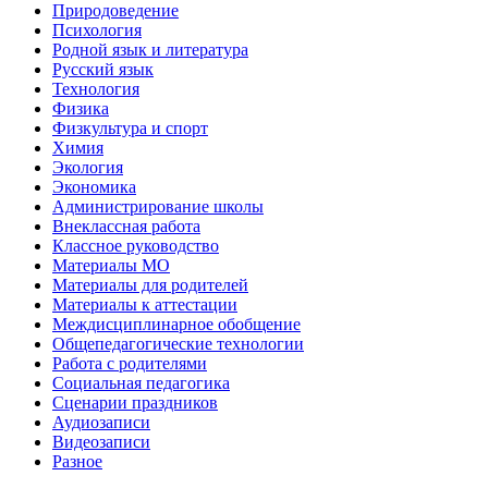
Природоведение
Психология
Родной язык и литература
Русский язык
Технология
Физика
Физкультура и спорт
Химия
Экология
Экономика
Администрирование школы
Внеклассная работа
Классное руководство
Материалы МО
Материалы для родителей
Материалы к аттестации
Междисциплинарное обобщение
Общепедагогические технологии
Работа с родителями
Социальная педагогика
Сценарии праздников
Аудиозаписи
Видеозаписи
Разное