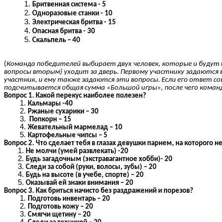
Бритвенная система - 5
Одноразовые станки - 10
Электрическая бритва - 15
Опасная бритва - 30
Скальпель – 40
(
Команда победителей выбирает двух человек, которые и будут 
вопросы вторым) уходит за дверь. Первому участнику задаются в
участник, и ему также задаются эти вопросы. Если его ответ с
подсчитывается общая сумма «Большой игры», после чего команд
Вопрос 1. Какой перекус наиболее полезен?
Кальмары -40
Ржаные сухарики – 30
Попкорн – 15
Жевательный мармелад – 10
Картофельные чипсы – 5
Вопрос 2. Что сделает тебя в глазах девушки парнем, на которого 
Не молчи (умей развлекать) -20
Будь загадочным (экстравагантное хобби)- 20
Следи за собой (руки, волосы, зубы) – 20
Будь на высоте (в учебе, спорте) – 20
Оказывай ей знаки внимания – 20
Вопрос 3. Как бриться начисто без раздражений и порезов?
Подготовь инвентарь – 20
Подготовь кожу – 20
Смягчи щетину – 20