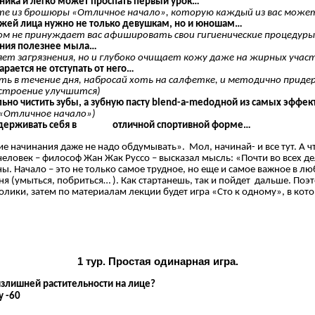
льника и легко может проспать первый урок…
ете из брошюры «Отличное начало», которую каждый из вас может
а кожей лица нужно не только девушкам, но и юношам…
том не принуждает вас афишировать свои гигиенические процедур
ывания полезнее мыла…
ляет загрязнения, но и глубоко очищает кожу даже на жирных учас
тарается не отступать от него…
ть в течение дня, набросай хоть на салфетке, и методично приде
астроение улучшится)
авильно чистить зубы, а зубную пасту blend-a-medодной из самых эфф
Отличное начало»)
м поддерживать себя в отличной спортивной форме…
начинания даже не надо обдумывать». Мол, начинай- и все тут. А что
еловек – философ Жан Жак Руссо – высказал мысль: «Почти во всех де
ны. Начало – это не только самое трудное, но еще и самое важное в 
дня (умыться, побриться… ). Как стартанешь, так и пойдет дальше. П
олики, затем по материалам лекции будет игра «Сто к одному», в кот
1 тур. Простая одинарная игра.
излишней растительности на лице?
у -60