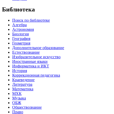
Библиотека
Поиск по библиотеке
Алгебра
Астрономия
Биология
География
Геометрия
Дополнительное образование
Естествознание
Изобразительное искусство
Иностранные языки
Информатика и ИКТ
История
Коррекционная педагогика
Краеведение
Литература
Математика
МХК
Музыка
ОБЖ
Обществознание
Право