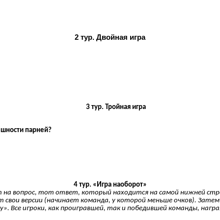
2 тур. Двойная игра
3 тур. Тройная игра
ешности парней?
4 тур. «Игра наоборот»
а вопрос, тот ответ, который находится на самой нижней строчк
ят свои версии (начинает команда, у которой меньше очков). Зат
у». Все игроки, как проигравшей, так и победившей команды, на