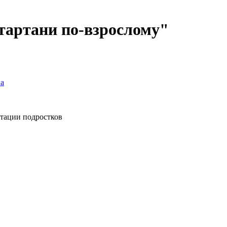
тартани по-взрослому"
а
птации подростков