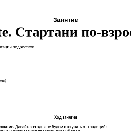
Занятие
tte. Стартани по-взр
птации подростков
еле)
Ход занятия
ожатие. Давайте сегодня не будем отступать от традиций: