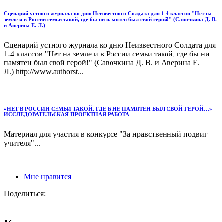
Сценарий устного журнала ко дню Неизвестного Солдата для 1-4 классов "Нет на
земле и в России семьи такой, где бы ни памятен был свой герой!" (Савочкина Д. В.
и Аверина Е. Л.)
Сценарий устного журнала ко дню Неизвестного Солдата для
1-4 классов "Нет на земле и в России семьи такой, где бы ни
памятен был свой герой!" (Савочкина Д. В. и Аверина Е.
Л.) http://www.authorst...
«НЕТ В РОССИИ СЕМЬИ ТАКОЙ, ГДЕ Б НЕ ПАМЯТЕН БЫЛ СВОЙ ГЕРОЙ…»
ИССЛЕДОВАТЕЛЬСКАЯ ПРОЕКТНАЯ РАБОТА
Материал для участия в конкурсе "За нравственный подвиг
учителя"...
Мне нравится
Поделиться: