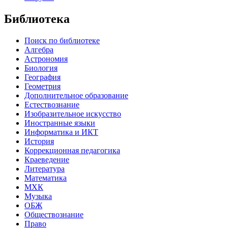
Библиотека
Поиск по библиотеке
Алгебра
Астрономия
Биология
География
Геометрия
Дополнительное образование
Естествознание
Изобразительное искусство
Иностранные языки
Информатика и ИКТ
История
Коррекционная педагогика
Краеведение
Литература
Математика
МХК
Музыка
ОБЖ
Обществознание
Право