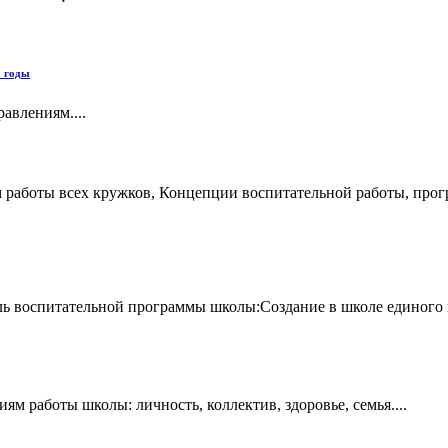
1 годы
авлениям....
работы всех кружков, Концепции воспитательной работы, програ
ель воспитательной программы школы:Создание в школе единого 
 работы школы: личность, коллектив, здоровье, семья....