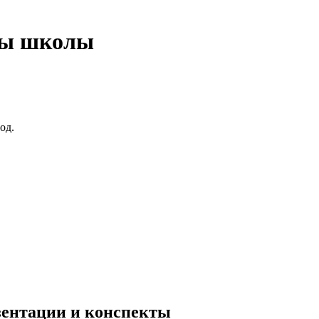
ты школы
од.
езентации и конспекты