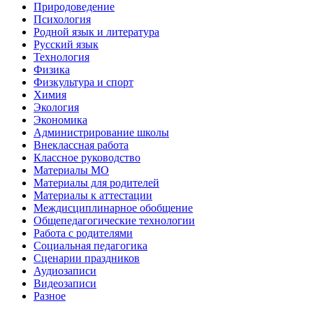
Природоведение
Психология
Родной язык и литература
Русский язык
Технология
Физика
Физкультура и спорт
Химия
Экология
Экономика
Администрирование школы
Внеклассная работа
Классное руководство
Материалы МО
Материалы для родителей
Материалы к аттестации
Междисциплинарное обобщение
Общепедагогические технологии
Работа с родителями
Социальная педагогика
Сценарии праздников
Аудиозаписи
Видеозаписи
Разное