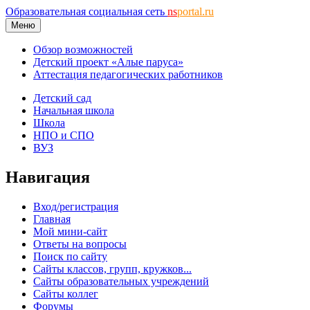
Образовательная социальная сеть
ns
portal.ru
Меню
Обзор возможностей
Детский проект «Алые паруса»
Аттестация педагогических работников
Детский сад
Начальная школа
Школа
НПО и СПО
ВУЗ
Навигация
Вход/регистрация
Главная
Мой мини-сайт
Ответы на вопросы
Поиск по сайту
Сайты классов, групп, кружков...
Сайты образовательных учреждений
Сайты коллег
Форумы