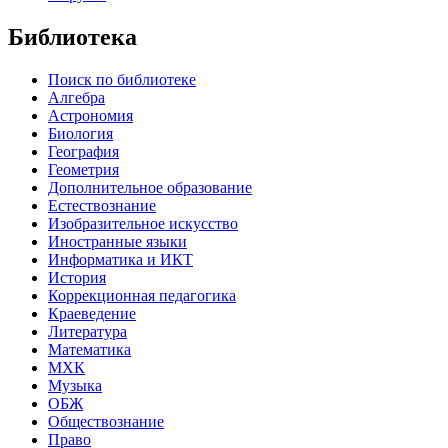
Библиотека
Поиск по библиотеке
Алгебра
Астрономия
Биология
География
Геометрия
Дополнительное образование
Естествознание
Изобразительное искусство
Иностранные языки
Информатика и ИКТ
История
Коррекционная педагогика
Краеведение
Литература
Математика
МХК
Музыка
ОБЖ
Обществознание
Право