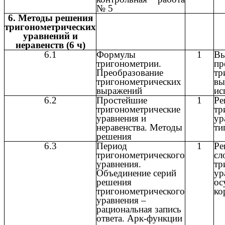
№ 5
6. Методы решения
тригонометрических
уравнений и
неравенств (6 ч)
6.1
Формулы
1
Вы
тригонометрии.
пр
Преобразование
тр
тригонометрических
вы
выражений
ис
6.2
Простейшие
1
Ре
тригонометрические
тр
уравнения и
ур
неравенства. Методы
ти
решения
6.3
Период
1
Р
тригонометрического
сл
уравнения.
тр
Объединение серий
ур
решения
ос
тригонометрического
ко
уравнения –
рациональная запись
ответа. Арк-функции