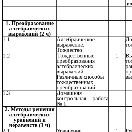
уч
1. Преобразование
алгебраических
выражений (2 ч)
1.1
Алгебраическое
1
До
выражение.
то
Тождество
1.2
Тождественные
1
Вы
преобразования
то
алгебраических
ра
выражений.
пр
Различные способы
вы
тождественных
преобразований
1.3
Домашняя
контрольная работа
№ 1
2. Методы решения
алгебраических
уравнений и
неравенств (3 ч)
2.1
Уравнение.
1
Ре