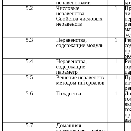
неравенствами
кр
5.2
Числовые
1
Пр
неравенства.
чи
Свойства числовых
не
неравенств
ре
ма
за
5.3
Неравенства,
1
Ре
содержащие модуль
со
пр
мо
5.4
Неравенства,
1
Ре
содержащие
со
параметр
па
5.5
Решение неравенств
1
П
методом интервалов
и
ре
5.6
Тождества
1
До
то
вы
то
пр
вы
5.7
Домашняя
контрольная работа