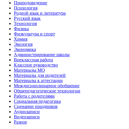
Природоведение
Психология
Родной язык и литература
Русский язык
Технология
Физика
Физкультура и спорт
Химия
Экология
Экономика
Администрирование школы
Внеклассная работа
Классное руководство
Материалы МО
Материалы для родителей
Материалы к аттестации
Междисциплинарное обобщение
Общепедагогические технологии
Работа с родителями
Социальная педагогика
Сценарии праздников
Аудиозаписи
Видеозаписи
Разное