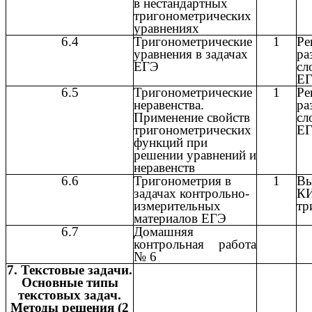
в нестандартных
тригонометрических
уравнениях
6.4
Тригонометрические
1
Ре
уравнения в задачах
р
ЕГЭ
с
Е
6.5
Тригонометрические
1
Ре
неравенства.
р
Применение свойств
с
тригонометрических
Е
функций при
решении уравнений и
неравенств
6.6
Тригонометрия в
1
Вы
задачах контрольно-
К
измерительных
тр
материалов ЕГЭ
6.7
Домашняя
контрольная работа
№ 6
7. Текстовые задачи.
Основные типы
текстовых задач.
Методы решения (2