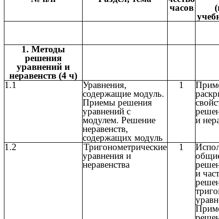
часов
(
учеб
1. Методы
решения
уравнений и
неравенств (4 ч)
1.1
Уравнения,
1
Прим
содержащие модуль.
раскр
Приемы решения
свойс
уравнений с
решен
модулем. Решение
и нер
неравенств,
содержащих модуль
1.2
Тригонометрические
1
Испол
уравнения и
общи
неравенства
решен
и час
реше
триго
уравн
Прим
реше