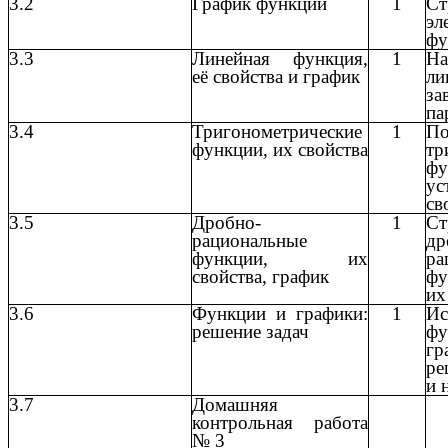
3.2
График функции
1
С
эл
фу
3.3
Линейная функция,
1
На
её свойства и график
ли
з
па
3.4
Тригонометрические
1
По
функции, их свойства
тр
фу
ус
св
3.5
Дробно-
1
С
рациональные
др
функции, их
ра
свойства, график
фу
их
3.6
Функции и графики:
1
Ис
решение задач
фу
гр
ре
и 
3.7
Домашняя
контрольная работа
№ 3