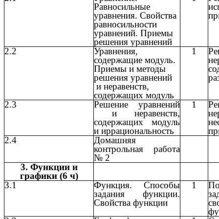
Равносильные
ис
уравнения. Свойства
пр
равносильности
уравнений. Приемы
решения уравнений
2.2
Уравнения,
1
Ре
содержащие модуль.
не
Приемы и методы
со
решения уравнений
ра
и неравенств,
содержащих модуль
2.3
Решение уравнений
1
Ре
и неравенств,
не
содержащих модуль
не
и иррациональность
пр
2.4
Домашняя
контрольная работа
№ 2
3. Функции и
графики (6 ч)
3.1
Функция. Способы
1
По
задания функции.
за
Свойства функции
св
фу