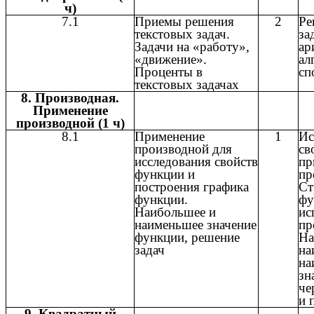
ч)
7.1
Приемы решения
2
Ре
текстовых задач.
за
Задачи на «работу»,
ар
«движение».
ал
Проценты в
сп
текстовых задачах
8. Производная.
Применение
производной (1 ч)
8.1
Применение
1
Ис
производной для
св
исследования свойств
пр
функции и
пр
построения графика
Ст
функции.
фу
Наибольшее и
ис
наименьшее значение
пр
функции, решение
На
задач
на
на
зн
че
и 
9. Квадратный