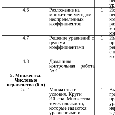
не
ур
4.6
Разложение на
1
Ис
множители методом
не
неопределенных
ко
коэффициентов
ра
мн
мн
4.7
Решение уравнений с
1
Им
целыми
пр
коэффициентами
ре
с 
ко
4.8
Домашняя
контрольная работа
№ 4
5. Множества.
Числовые
неравенства (6 ч)
5. .1
Множества и
1
Вы
условия. Круги
гр
Эйлера. Множества
пр
точек плоскости,
ур
которые задаются
не
уравнениями и
за