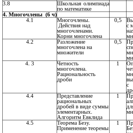
3.8
Школьная олимпиада
по математике
4. Многочлены (6 ч)
4.1
Многочлены.
0,5
Вы
Действия над
с 
многочленами.
на
Корни многочлена
мн
4.2
Разложение
0,5
Пр
многочлена на
сп
множители
мн
мн
4. 3
Четность
1
Оп
многочлена.
че
Рациональность
мн
дроби
вы
с
др
4.4
Представление
1
Пр
рациональных
ал
дробей в виде суммы
д
элементарных.
мн
Алгоритм Евклида
4.5
Теорема Безу.
1
Пр
Применение теоремы
Б