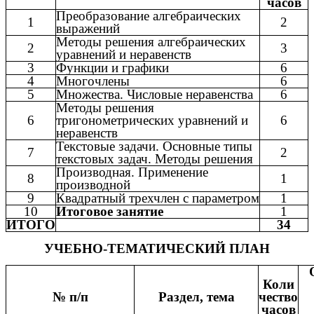
часов
Преобразование алгебраических
1
2
выражений
Методы решения алгебраических
2
3
уравнений и неравенств
3
Функции и графики
6
4
Многочлены
6
5
Множества. Числовые неравенства
6
Методы решения
6
тригонометрических уравнений и
6
неравенств
Текстовые задачи. Основные типы
7
2
текстовых задач. Методы решения
Производная. Применение
8
1
производной
9
Квадратный трехчлен с параметром
1
10
Итоговое занятие
1
ИТОГО
34
УЧЕБНО-ТЕМАТИЧЕСКИЙ ПЛАН
Коли
№ п/п
Раздел, тема
чество
часов