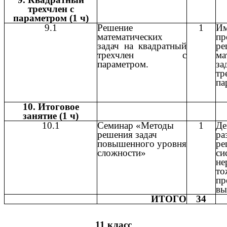
трехчлен с
параметром (1 ч)
9.1
Решение
1
Им
математических
пр
задач на квадратный
ре
трехчлен с
ма
параметром.
за
тр
па
10. Итоговое
занятие (1 ч)
10.1
Семинар «Методы
1
Де
решения задач
р
повышенного уровня
ре
сложности»
си
не
то
пр
вы
ИТОГО
34
11 класс