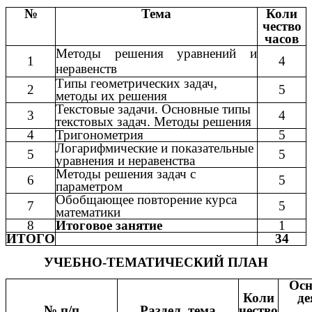
№
Тема
Коли
чество
часов
Методы решения уравнений и
1
4
неравенств
Типы геометрических задач,
2
5
методы их решения
Текстовые задачи. Основные типы
3
4
текстовых задач. Методы решения
4
Тригонометрия
5
Логарифмические и показательные
5
5
уравнения и неравенства
Методы решения задач с
6
5
параметром
Обобщающее повторение курса
7
5
математики
8
Итоговое занятие
1
ИТОГО
34
УЧЕБНО-ТЕМАТИЧЕСКИЙ ПЛАН
Осн
Коли
де
№ п/п
Раздел, тема
чество