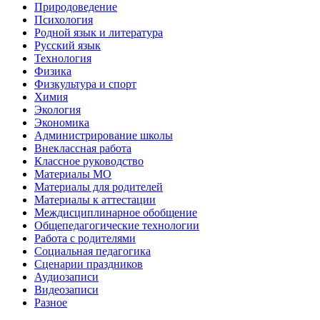
Природоведение
Психология
Родной язык и литература
Русский язык
Технология
Физика
Физкультура и спорт
Химия
Экология
Экономика
Администрирование школы
Внеклассная работа
Классное руководство
Материалы МО
Материалы для родителей
Материалы к аттестации
Междисциплинарное обобщение
Общепедагогические технологии
Работа с родителями
Социальная педагогика
Сценарии праздников
Аудиозаписи
Видеозаписи
Разное