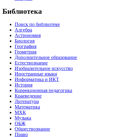
Библиотека
Поиск по библиотеке
Алгебра
Астрономия
Биология
География
Геометрия
Дополнительное образование
Естествознание
Изобразительное искусство
Иностранные языки
Информатика и ИКТ
История
Коррекционная педагогика
Краеведение
Литература
Математика
МХК
Музыка
ОБЖ
Обществознание
Право