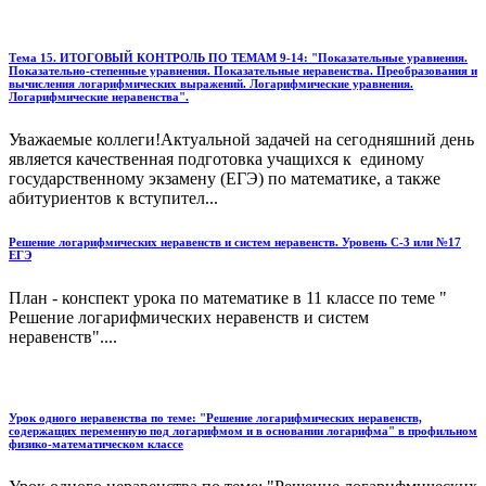
Тема 15. ИТОГОВЫЙ КОНТРОЛЬ ПО ТЕМАМ 9-14: "Показательные уравнения.
Показательно-степенные уравнения. Показательные неравенства. Преобразования и
вычисления логарифмических выражений. Логарифмические уравнения.
Логарифмические неравенства".
Уважаемые коллеги!Актуальной задачей на сегодняшний день
является качественная подготовка учащихся к единому
государственному экзамену (ЕГЭ) по математике, а также
абитуриентов к вступител...
Решение логарифмических неравенств и систем неравенств. Уровень С-3 или №17
ЕГЭ
План - конспект урока по математике в 11 классе по теме "
Решение логарифмических неравенств и систем
неравенств"....
Урок одного неравенства по теме: "Решение логарифмических неравенств,
содержащих переменную под логарифмом и в основании логарифма" в профильном
физико-математическом классе