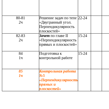
80-81
Решение задач по тепе
22-24
2ч
«Двугранный угол.
Перпендикулярность
плоскостей»
82-83
Зачет
по главе II
15-24
2ч
«Перпендикулярность
прямых и плоскостей»
84
Подготовка к
15-24
1ч
контрольной работе
85
Контрольная работа
1ч
№5
«Перпендикулярность
прямых и
плоскостей»