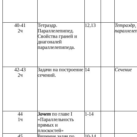
40-41
Тетраэдр.
12,13
Тетраэдр,
2ч
Параллелепипед.
параллеле
Свойства граней и
диагоналей
параллелепипеда.
42-43
Задачи на построение
14
Сечение
2ч
сечений.
44
Зачет
по главе I
1-14
1ч
«Параллельность
прямых и
плоскостей»
45
Решение задач по
10-14