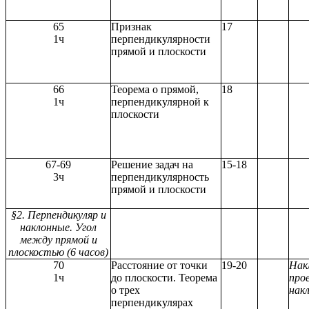
65
Признак
17
1ч
перпендикулярности
прямой и плоскости
66
Теорема о прямой,
18
1ч
перпендикулярной к
плоскости
67-69
Решение задач на
15-18
3ч
перпендикулярность
прямой и плоскости
§2. Перпендикуляр и
наклонные. Угол
между прямой и
плоскостью (6 часов)
70
Расстояние от точки
19-20
Нак
1ч
до плоскости. Теорема
про
о трех
нак
перпендикулярах