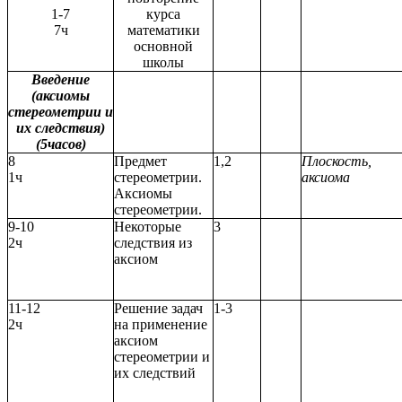
1-7
курса
7ч
математики
основной
школы
Введение
(аксиомы
стереометрии и
их следствия)
(5часов)
8
Предмет
1,2
Плоскость,
1ч
стереометрии.
аксиома
Аксиомы
стереометрии.
9-10
Некоторые
3
2ч
следствия из
аксиом
11-12
Решение задач
1-3
2ч
на применение
аксиом
стереометрии и
их следствий