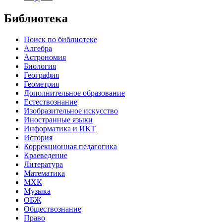
Библиотека
Поиск по библиотеке
Алгебра
Астрономия
Биология
География
Геометрия
Дополнительное образование
Естествознание
Изобразительное искусство
Иностранные языки
Информатика и ИКТ
История
Коррекционная педагогика
Краеведение
Литература
Математика
МХК
Музыка
ОБЖ
Обществознание
Право