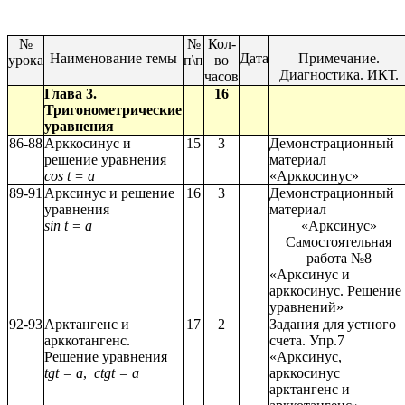
№
№
Кол-
Наименование темы
Дата
Примечание.
урока
п\п
во
Диагностика. ИКТ.
часов
Глава 3.
16
Тригонометрические
уравнения
86-88
Арккосинус и
15
3
Демонстрационный
решение уравнения
материал
cos t = a
«Арккосинус»
89-91
Арксинус и решение
16
3
Демонстрационный
уравнения
материал
sin t = a
«Арксинус»
Самостоятельная
работа №8
«Арксинус и
арккосинус. Решение
уравнений»
92-93
Арктангенс и
17
2
Задания для устного
арккотангенс.
счета. Упр.7
Решение уравнения
«Арксинус,
tgt = a
,
ctgt = a
арккосинус
арктангенс и