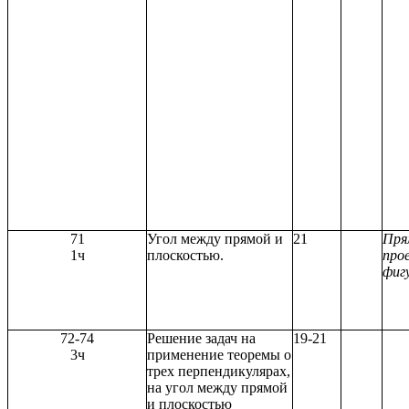
71
Угол между прямой и
21
Пря
1ч
плоскостью.
про
фиг
72-74
Решение задач на
19-21
3ч
применение теоремы о
трех перпендикулярах,
на угол между прямой
и плоскостью