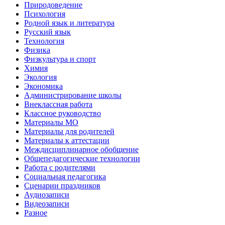
Природоведение
Психология
Родной язык и литература
Русский язык
Технология
Физика
Физкультура и спорт
Химия
Экология
Экономика
Администрирование школы
Внеклассная работа
Классное руководство
Материалы МО
Материалы для родителей
Материалы к аттестации
Междисциплинарное обобщение
Общепедагогические технологии
Работа с родителями
Социальная педагогика
Сценарии праздников
Аудиозаписи
Видеозаписи
Разное