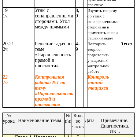
практике
19
Углы с
8,
Изучить теорему
1ч
сонаправленными
9
об углах с
сторонами. Угол
сонаправленными
между прямыми
сторонами и
применять ее при
решении задач
20-21
Решение задач по
4-
Тест
Повторить
2ч
теме
9
теорию,
«Параллельность
подготовить
прямой и
учащихся к
плоскости»
контрольной
работе.
22
Контрольная
Контроль
1ч
работа №1 на
знаний
тему
учащихся
«Параллельность
прямой и
плоскости»
№
№
Кол-
Наименование темы
Дата
Примечание.
урока
п\п
во
Диагностика.
часов
ИКТ.