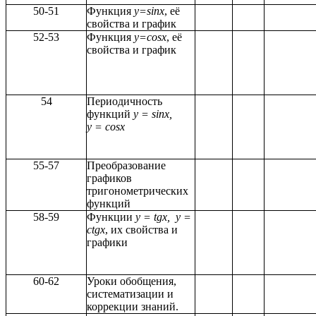
50-51
Функция
y=sinx
, её
свойства и график
52-53
Функция
y=cosx
, её
свойства и график
54
Периодичность
функций
y = sinx,
y = cosx
55-57
Преобразование
графиков
тригонометрических
функций
58-59
Функции
y = tgx, y =
ctgx
, их свойства и
графики
60-62
Уроки обобщения,
систематизации и
коррекции знаний.