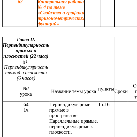
63
Контрольная работа
№ 4 по теме
«Свойства и графики
тригонометрических
функций»
Глава II.
Перпендикулярность
прямых и
плоскостей (22 часа)
§1.
Перпендикулярность
прямой и плоскости
(6 часов)
О
№/
пункты
Название темы урока
Сроки
п
урока
64
Перпендикулярные
15-16
1ч
прямые в
пространстве.
Параллельные прямые,
перпендикулярные к
плоскости.