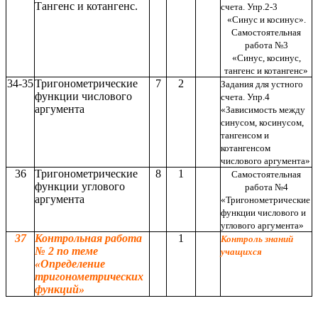
Тангенс и котангенс.
счета. Упр.2-3
«Синус и косинус».
Самостоятельная
работа №3
«Синус, косинус,
тангенс и котангенс»
34-35
Тригонометрические
7
2
Задания для устного
функции числового
счета. Упр.4
аргумента
«Зависимость между
синусом, косинусом,
тангенсом и
котангенсом
числового аргумента»
36
Тригонометрические
8
1
Самостоятельная
функции углового
работа №4
аргумента
«Тригонометрические
функции числового и
углового аргумента»
37
Контрольная работа
1
Контроль знаний
№ 2 по теме
учащихся
«Определение
тригонометрических
функций»