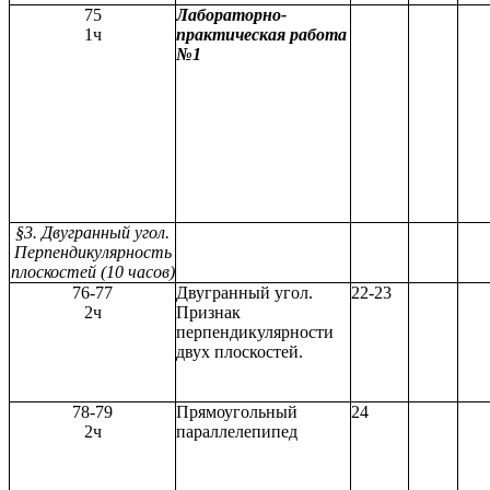
75
Лабораторно-
1ч
практическая работа
№1
§3. Двугранный угол.
Перпендикулярность
плоскостей (10 часов)
76-77
Двугранный угол.
22-23
2ч
Признак
перпендикулярности
двух плоскостей.
78-79
Прямоугольный
24
2ч
параллелепипед