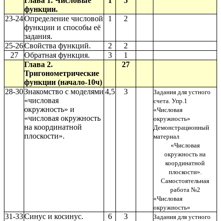
Глава 1. Числовые
1
5
функции.
23-24
Определение числовой
1
2
функции и способы её
задания.
25-26
Свойства функций.
2
2
27
Обратная функция.
3
1
Глава 2.
27
Тригонометрические
функции (начало-10ч)
28-30
Знакомство с моделями
4,5
3
Задания для устного
«числовая
счета. Упр.1
окружность» и
«Числовая
«числовая окружность
окружность»
на координатной
Демонстрационный
плоскости».
материал
«Числовая
окружность на
координатной
плоскости».
Самостоятельная
работа №2
«Числовая
окружность»
31-33
Синус и косинус.
6
3
Задания для устного