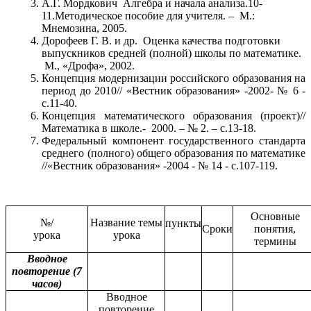
А.Г. Мордкович Алгебра и начала анализа.10-
11.Методическое пособие для учителя. – М.:
Мнемозина, 2005.
Дорофеев Г. В. и др. Оценка качества подготовки
выпускников средней (полной) школы по математике.
М., «Дрофа», 2002.
Концепция модернизации российского образования на
период до 2010// «Вестник
образования» -2002- № 6 -
с.11-40.
Концепция математического образования (проект)//
Математика в школе.- 2000. – № 2. – с.13-18.
Федеральный компонент государственного стандарта
среднего (полного) общего образования по математике
//
«Вестник
образования» -2004 - № 14 - с.107-119.
Основные
№/
Название темы
пункты
Сроки
понятия,
урока
урока
термины
Вводное
повторение (7
часов)
Вводное
повторение