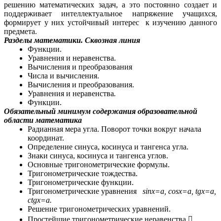
решению математических задач, а это постоянно создает и
поддерживает интеллектуальное напряжение учащихся,
формирует у них устойчивый интерес к изучению данного
предмета.
Разделы математики. Сквозная линия
Функции.
Уравнения и неравенства.
Вычисления и преобразования
Числа и вычисления.
Вычисления и преобразования.
Уравнения и неравенства
.
Функции.
Обязательный минимум содержания образовательной
области математика
Радианная мера угла. Поворот точки вокруг начала
координат.
Определение синуса, косинуса и тангенса угла.
Знаки синуса, косинуса и тангенса углов.
Основные тригонометрические формулы.
Тригонометрические тождества.
Тригонометрические функции.
Тригонометрические уравнения
sinx=a, cosx=a, tgx=a,
сtgx=a.
Решение тригонометрических уравнений.
Простейшие тригонометрические неравенства.
