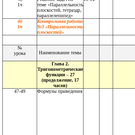
1ч
теме «Параллельность
плоскостей, тетраэдр,
параллелепипед»
46
Контрольная работа
1ч
№3 «Параллельность
плоскостей»
№
Наименование темы
урока
Глава 2.
Тригонометрические
функции
–
27
(продолжение, 17
часов)
47-49
Формулы приведения