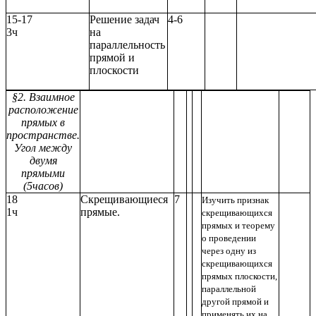
15-17
Решение задач
4-6
3ч
на
параллельность
прямой и
плоскости
§2. Взаимное
расположение
прямых в
пространстве.
Угол между
двумя
прямыми
(5часов)
18
Скрещивающиеся
7
Изучить признак
1ч
прямые.
скрещивающихся
прямых и теорему
о проведении
через одну из
скрещивающихся
прямых плоскости,
параллельной
другой прямой и
применять их на