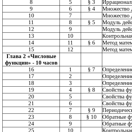
8
5
§ 3
Иррационал
9
6
§ 4
Множество д
10
7
Множество д
11
8
§ 5
Модуль дейс
12
9
Модуль дейс
13
10
Контрольная
14
11
§ 6
Метод матем
15
12
Метод матем
Глава 2 «Числовые
функции» - 10 часов
16
1
§ 7
Определение
17
2
Определение
18
3
Определение
19
4
§ 8
Свойства фу
20
5
Свойства фу
21
6
Свойства фу
22
7
§ 9
Периодичес
23
8
§ 10
Обратные ф
24
9
Обратные ф
25
10
Контрольна