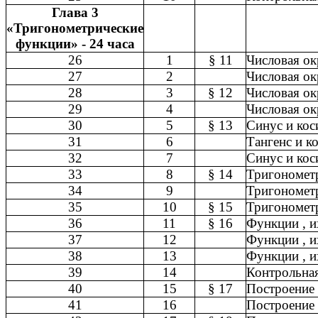
Глава 3
«Тригонометрические
функции» - 24 часа
26
1
§ 11
Числовая ок
27
2
Числовая ок
28
3
§ 12
Числовая ок
29
4
Числовая ок
30
5
§ 13
Синус и кос
31
6
Тангенс и ко
32
7
Синус и кос
33
8
§ 14
Тригонометр
34
9
Тригонометр
35
10
§ 15
Тригонометр
36
11
§ 16
Функции , и
37
12
Функции , и
38
13
Функции , и
39
14
Контрольна
40
15
§ 17
Построение 
41
16
Построение 