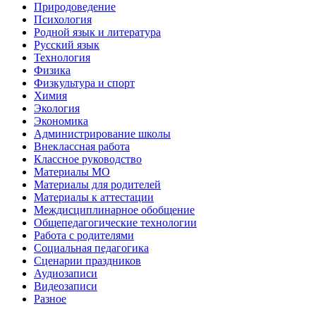
Природоведение
Психология
Родной язык и литература
Русский язык
Технология
Физика
Физкультура и спорт
Химия
Экология
Экономика
Администрирование школы
Внеклассная работа
Классное руководство
Материалы МО
Материалы для родителей
Материалы к аттестации
Междисциплинарное обобщение
Общепедагогические технологии
Работа с родителями
Социальная педагогика
Сценарии праздников
Аудиозаписи
Видеозаписи
Разное