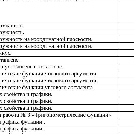
ружность.
ружность.
ружность на координатной плоскости.
ружность на координатной плоскости.
инус.
тангенс.
инус. Тангенс и котангенс.
ические функции числового аргумента.
ические функции числового аргумента.
ические функции углового аргумента.
х свойства и графики.
х свойства и графики.
х свойства и графики.
я работа № 3 «Тригонометрические функции».
графика функции .
графика функции .