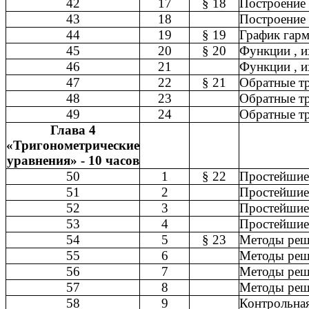
42
17
§ 18
Построение 
43
18
Построение 
44
19
§ 19
График гарм
45
20
§ 20
Функции , и
46
21
Функции , и
47
22
§ 21
Обратные т
48
23
Обратные т
49
24
Обратные т
Глава 4
«Тригонометрические
уравнения» - 10 часов
50
1
§ 22
Простейшие 
51
2
Простейшие 
52
3
Простейшие 
53
4
Простейшие 
54
5
§ 23
Методы реш
55
6
Методы реш
56
7
Методы реш
57
8
Методы реш
58
9
Контрольная