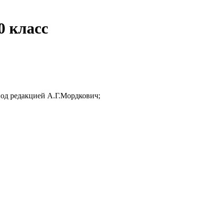
0 класс
под редакцией А.Г.Мордкович;