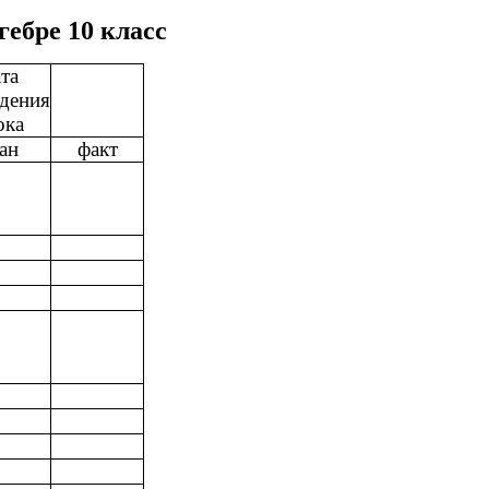
ебре 10 класс
та
дения
ока
ан
факт