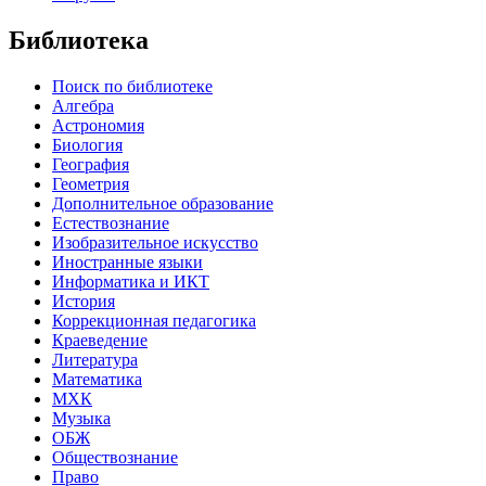
Библиотека
Поиск по библиотеке
Алгебра
Астрономия
Биология
География
Геометрия
Дополнительное образование
Естествознание
Изобразительное искусство
Иностранные языки
Информатика и ИКТ
История
Коррекционная педагогика
Краеведение
Литература
Математика
МХК
Музыка
ОБЖ
Обществознание
Право