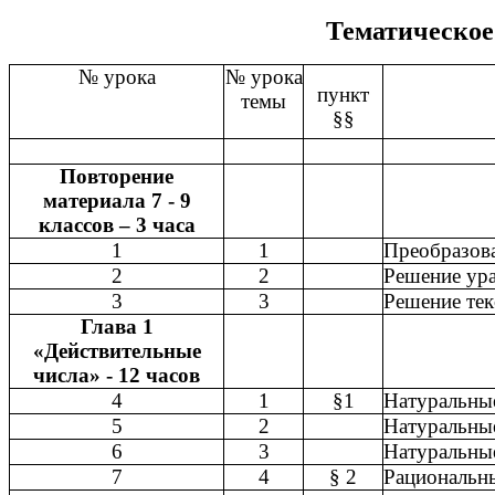
Тематическое
№ урока
№ урока
пункт
темы
§§
Повторение
материала 7 - 9
классов – 3 часа
1
1
Преобразов
2
2
Решение ура
3
3
Решение тек
Глава 1
«Действительные
числа» - 12 часов
4
1
§1
Натуральные
5
2
Натуральные
6
3
Натуральные
7
4
§ 2
Рациональны