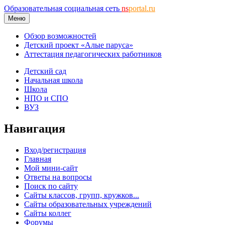
Образовательная социальная сеть
ns
portal.ru
Меню
Обзор возможностей
Детский проект «Алые паруса»
Аттестация педагогических работников
Детский сад
Начальная школа
Школа
НПО и СПО
ВУЗ
Навигация
Вход/регистрация
Главная
Мой мини-сайт
Ответы на вопросы
Поиск по сайту
Сайты классов, групп, кружков...
Сайты образовательных учреждений
Сайты коллег
Форумы