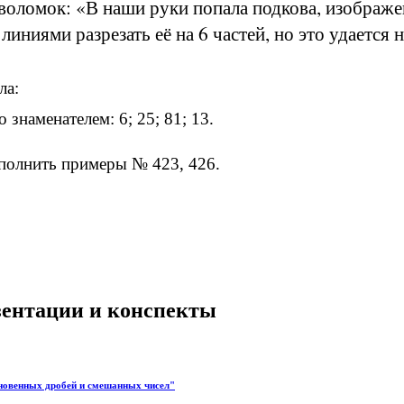
воломок: «В наши руки попала подкова, изображ
иниями разрезать её на 6 частей, но это удается
ла:
знаменателем: 6; 25; 81; 13.
ыполнить примеры № 423, 426.
езентации и конспекты
кновенных дробей и смешанных чисел"