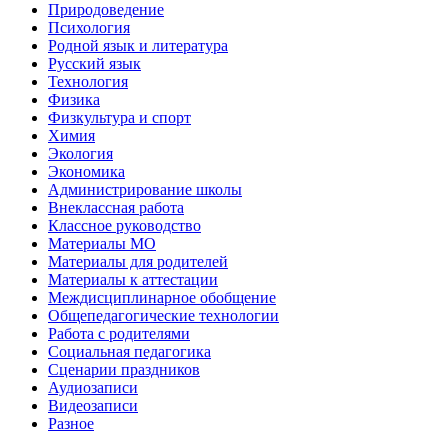
Природоведение
Психология
Родной язык и литература
Русский язык
Технология
Физика
Физкультура и спорт
Химия
Экология
Экономика
Администрирование школы
Внеклассная работа
Классное руководство
Материалы МО
Материалы для родителей
Материалы к аттестации
Междисциплинарное обобщение
Общепедагогические технологии
Работа с родителями
Социальная педагогика
Сценарии праздников
Аудиозаписи
Видеозаписи
Разное