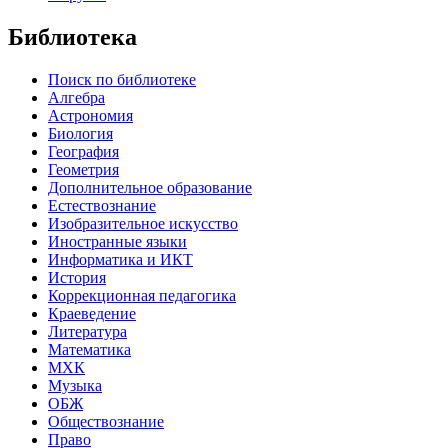
Библиотека
Поиск по библиотеке
Алгебра
Астрономия
Биология
География
Геометрия
Дополнительное образование
Естествознание
Изобразительное искусство
Иностранные языки
Информатика и ИКТ
История
Коррекционная педагогика
Краеведение
Литература
Математика
МХК
Музыка
ОБЖ
Обществознание
Право