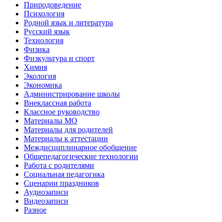
Природоведение
Психология
Родной язык и литература
Русский язык
Технология
Физика
Физкультура и спорт
Химия
Экология
Экономика
Администрирование школы
Внеклассная работа
Классное руководство
Материалы МО
Материалы для родителей
Материалы к аттестации
Междисциплинарное обобщение
Общепедагогические технологии
Работа с родителями
Социальная педагогика
Сценарии праздников
Аудиозаписи
Видеозаписи
Разное