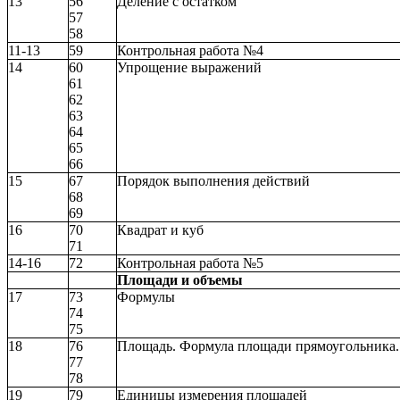
13
56
Деление с остатком
57
58
11-13
59
Контрольная работа №4
14
60
Упрощение выражений
61
62
63
64
65
66
15
67
Порядок выполнения действий
68
69
16
70
Квадрат и куб
71
14-16
72
Контрольная работа №5
Площади и объемы
17
73
Формулы
74
75
18
76
Площадь. Формула площади прямоугольника.
77
78
19
79
Единицы измерения площадей