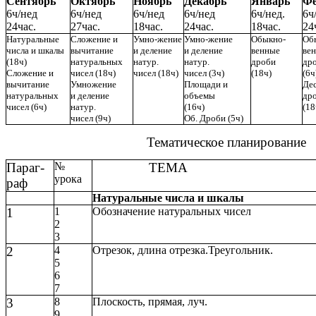
Сентябрь
Октябрь
Ноябрь
Декабрь
Январь
Фе
6ч/нед
6ч/нед
6ч/нед
6ч/нед
6ч/нед.
6ч
24час.
27час.
18час.
24час.
18час.
24
Натуральные
Сложение и
Умно-жение
Умно-жение
Обыкно-
Об
числа и шкалы
вычитание
и деление
и деление
венные
ве
(18ч)
натуральных
натур.
натур.
дроби
др
Сложение и
чисел (18ч)
чисел (18ч)
чисел (3ч)
(18ч)
(6ч
вычитание
Умножение
Площади и
Дес
натуральных
и деление
объемы
др
чисел (6ч)
натур.
(16ч)
(18
чисел (9ч)
Об. Дроби (5ч)
Тематическое планирование
Параг-
№
ТЕМА
урока
раф
Натуральные числа и шкалы
1
1
Обозначение натуральных чисел
2
3
2
4
Отрезок, длина отрезка.Треугольник.
5
6
7
3
8
Плоскость, прямая, луч.
9