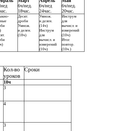
враль
Март
Апрель
Май
/нед
6ч/нед.
6ч/нед
6ч/нед.
час.
18час.
24час.
20час.
ыкно-
Десят.
Умнож.
Инструм
нные
дроби
и делен.
для
оби
Умнож.
(14ч)
вычисл. и
)
и делен.
Инструм
измерений
ят.
(18ч)
для
(10ч)
оби
вычисл. и
Итог.
ч)
измерений
повтор.
(10ч)
(10ч.)
Кол-во
Сроки
уроков
18ч
3
4
3