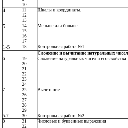
10
4
11
Шкалы и координаты.
12
13
5
14
Меньше или больше
15
16
17
1-5
18
Контрольная работа №1
Сложение и вычитание натуральных чисел
6
19
Сложение натуральных чисел и его свойства
20
21
22
23
24
7
25
Вычитание
26
27
28
29
5-7
30
Контрольная работа №2
8
31
Числовые и буквенные выражения
32