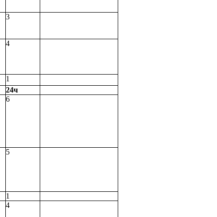
3
4
1
24ч
6
5
1
4