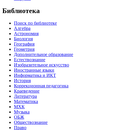
Библиотека
Поиск по библиотеке
Алгебра
Астрономия
Биология
География
Геометрия
Дополнительное образование
Естествознание
Изобразительное искусство
Иностранные языки
Информатика и ИКТ
История
Коррекционная педагогика
Краеведение
Литература
Математика
МХК
Музыка
ОБЖ
Обществознание
Право