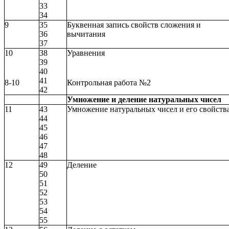
33
34
9
35
Буквенная запись свойств сложения и
36
вычитания
37
10
38
Уравнения
39
40
41
8-10
Контрольная работа №2
42
Умножение и деление натуральных чисел
11
43
Умножение натуральных чисел и его свойств
44
45
46
47
48
12
49
Деление
50
51
52
53
54
55