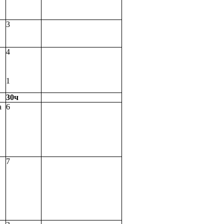
3
4
1
30ч
а
6
7