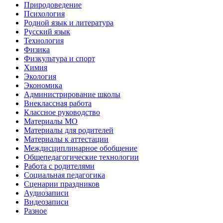
Природоведение
Психология
Родной язык и литература
Русский язык
Технология
Физика
Физкультура и спорт
Химия
Экология
Экономика
Администрирование школы
Внеклассная работа
Классное руководство
Материалы МО
Материалы для родителей
Материалы к аттестации
Междисциплинарное обобщение
Общепедагогические технологии
Работа с родителями
Социальная педагогика
Сценарии праздников
Аудиозаписи
Видеозаписи
Разное