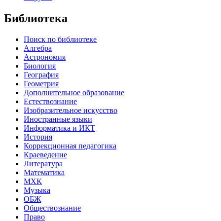
Библиотека
Поиск по библиотеке
Алгебра
Астрономия
Биология
География
Геометрия
Дополнительное образование
Естествознание
Изобразительное искусство
Иностранные языки
Информатика и ИКТ
История
Коррекционная педагогика
Краеведение
Литература
Математика
МХК
Музыка
ОБЖ
Обществознание
Право