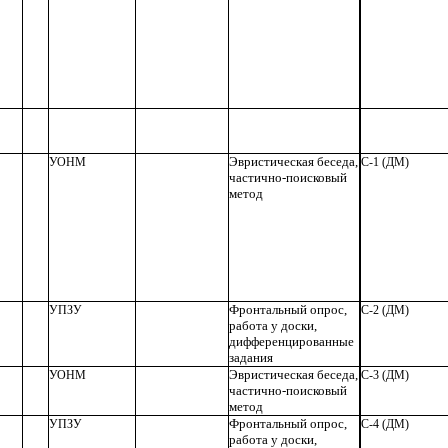
Эвристическая беседа,
УОНМ
С-1 (ДМ)
частично-поисковый
метод
Фронтальный опрос,
УПЗУ
С-2 (ДМ)
работа у доски,
дифференцированные
задания
Эвристическая беседа,
УОНМ
С-3 (ДМ)
частично-поисковый
метод
Фронтальный опрос,
УПЗУ
С-4 (ДМ)
работа у доски,