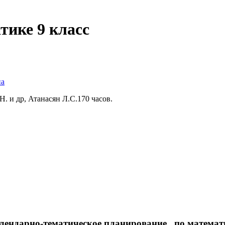
тике 9 класс
на
. и др, Атанасян Л.С.170 часов.
лендарно-тематическое планирование по математ