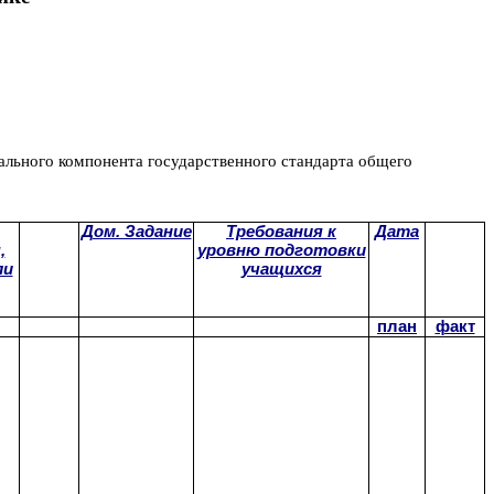
ального компонента государственного стандарта общего
Дом. Задание
Требования к
Дата
,
уровню подготовки
ли
учащихся
план
факт