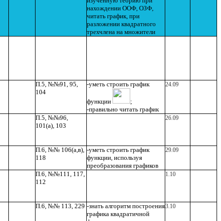
изученную теорию при
нахождении ООФ, ОЗФ,
читать график, при
разложении квадратного
трехчлена на множители
П.5, №№91, 95,
-уметь строить график
24.09
104
функции
;
-правильно читать график
П.5, №№96,
26.09
101(а), 103
П.6, №№ 106(а,в),
-уметь строить график
29.09
118
функции, используя
преобразования графиков
П.6, №№111, 117,
1.10
112
П.6, №№ 113, 229
-знать алгоритм построения
3.10
графика квадратичной