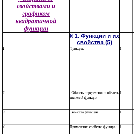
свойствами и
графиком
квадратичной
функции
§ 1. Функции и их
свойства (5)
1
Функция.
1
2
Область определения и область
1
значений функции
3
Свойства функций
1
4
Применение свойства функций
1