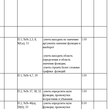
П.1, №№ 2,3, 8,
-уметь находить по значению
1.09
9(б,в), 11
аргумента значение функции и
наоборот
-уметь находить область
определения и область
значения функции;
-уметь строить более сложные
графики функций
П.1, №№ 4,7, 19
3.09
П.2, №№ 37, 38, 52
-уметь определять нули
5.09
функции, промежутки
возрастания и убывания
П.2, №№ 46(а),
-уметь определять нули
8.09
50(б), 53
функции, промежутки