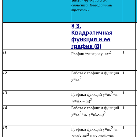
теме:
«
Функции и их
свойства. Квадратный
трехчлен»
§ 3.
Квадратичная
функция и ее
график (8)
11
2
1
График функции у=ах
12
Работа с графиком функции
1
2
у=ах
13
2
1
Графики функций у=ах
+n,
2
у=а(x – m)
14
Работа с графиком функций
1
2
2
у=ах
+n, у=а(x-m)
15
2
1
Графики функций у=ах
+n,
2
у=а(x-m)
и их свойства