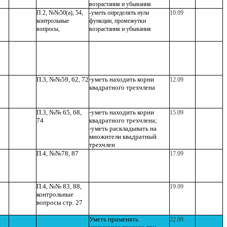
возрастания и убывания
П.2, №№50(а), 54,
-уметь определять нули
10.09
контрольные
функции, промежутки
вопросы,
возрастания и убывания
П.3, №№59, 62, 72
-уметь находить корни
12.09
квадратного трехчлена
П.3, №№ 65, 68,
-уметь находить корни
15.09
74
квадратного трехчлена;
-уметь раскладывать на
множители квадратный
трехчлен
П.4, №№78, 87
17.09
П.4, №№ 83, 88,
19.09
контрольные
вопросы стр. 27
Уметь применять
22.09