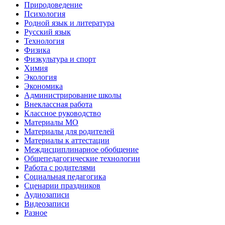
Природоведение
Психология
Родной язык и литература
Русский язык
Технология
Физика
Физкультура и спорт
Химия
Экология
Экономика
Администрирование школы
Внеклассная работа
Классное руководство
Материалы МО
Материалы для родителей
Материалы к аттестации
Междисциплинарное обобщение
Общепедагогические технологии
Работа с родителями
Социальная педагогика
Сценарии праздников
Аудиозаписи
Видеозаписи
Разное