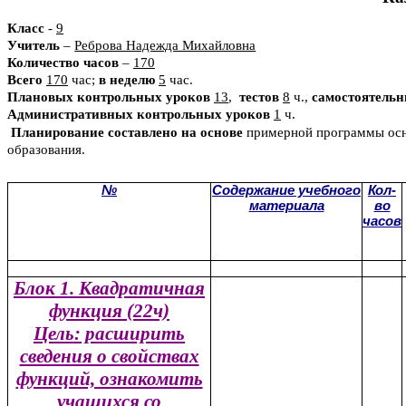
Класс
-
9
Учитель
–
Реброва Надежда Михайловна
Количество часов
–
170
Всего
170
час;
в неделю
5
час.
Плановых контрольных уроков
13
,
тестов
8
ч.,
самостоятельн
Административных контрольных уроков
1
ч.
Планирование составлено на основе
примерной программы осно
образования.
№
Содержание учебного
Кол-
материала
во
часов
Блок 1. Квадратичная
функция (22ч)
Цель: расширить
сведения о свойствах
функций, ознакомить
учащихся со