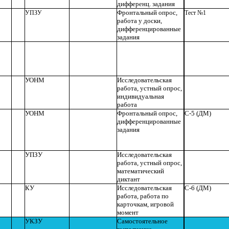
дифференц. задания
Фронтальный опрос,
УПЗУ
Тест №1
работа у доски,
дифференцированные
задания
УОНМ
Исследовательская
работа, устный опрос,
индивидуальная
работа
УОНМ
Фронтальный опрос,
С-5 (ДМ)
дифференцированные
задания
УПЗУ
Исследовательская
работа, устный опрос,
математический
диктант
КУ
Исследовательская
С-6 (ДМ)
работа, работа по
карточкам, игровой
момент
УКЗУ
Самостоятельное