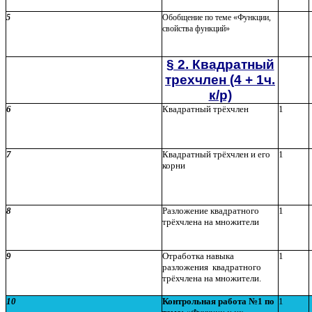
5
Обобщение по теме «Функции,
свойства функций»
§ 2. Квадратный
трехчлен (4 + 1ч.
к/р)
6
Квадратный трёхчлен
1
7
Квадратный трёхчлен и его
1
корни
8
Разложение квадратного
1
трёхчлена на множители
9
Отработка навыка
1
разложения квадратного
трёхчлена на множители.
10
Контрольная работа №1 по
1