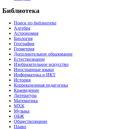
Библиотека
Поиск по библиотеке
Алгебра
Астрономия
Биология
География
Геометрия
Дополнительное образование
Естествознание
Изобразительное искусство
Иностранные языки
Информатика и ИКТ
История
Коррекционная педагогика
Краеведение
Литература
Математика
МХК
Музыка
ОБЖ
Обществознание
Право