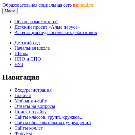
Образовательная социальная сеть
ns
portal.ru
Меню
Обзор возможностей
Детский проект «Алые паруса»
Аттестация педагогических работников
Детский сад
Начальная школа
Школа
НПО и СПО
ВУЗ
Навигация
Вход/регистрация
Главная
Мой мини-сайт
Ответы на вопросы
Поиск по сайту
Сайты классов, групп, кружков...
Сайты образовательных учреждений
Сайты коллег
Форумы