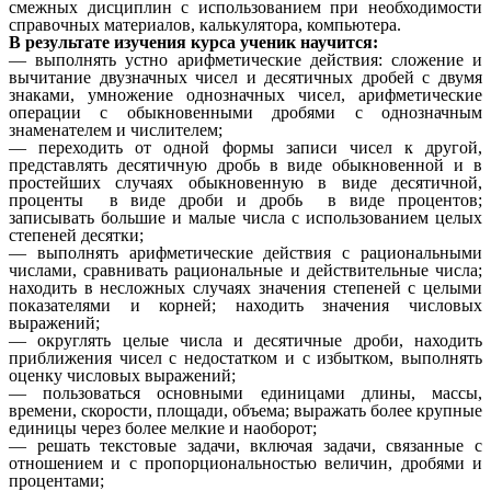
смежных дисциплин с использованием при необходимости
справочных материалов, калькулятора, компьютера.
В результате изучения курса ученик научится:
— выполнять устно арифметические действия: сложение и
вычитание двузначных чисел и десятичных дробей с двумя
знаками, умножение однозначных чисел, арифметические
операции с обыкновенными дробями с однозначным
знаменателем и числителем;
— переходить от одной формы записи чисел к другой,
представлять десятичную дробь в виде обыкновенной и в
простейших случаях обыкновенную в виде десятичной,
проценты в виде дроби и дробь в виде процентов;
записывать большие и малые числа с использованием целых
степеней десятки;
— выполнять арифметические действия с рациональными
числами, сравнивать рациональные и действительные числа;
находить в несложных случаях значения степеней с целыми
показателями и корней; находить значения числовых
выражений;
— округлять целые числа и десятичные дроби, находить
приближения чисел с недостатком и с избытком, выполнять
оценку числовых выражений;
— пользоваться основными единицами длины, массы,
времени, скорости, площади, объема; выражать более крупные
единицы через более мелкие и наоборот;
— решать текстовые задачи, включая задачи, связанные с
отношением и с пропорциональностью величин, дробями и
процентами;