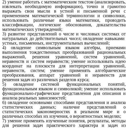
2) умение работать с математическим текстом (анализировать,
извлекать необходимую информацию), точно и грамотно
выражать свои мысли в устной и письменной речи с
применением математической терминологии и символики,
использовать различные языки математики, проводить
классификации, логические обоснования, доказательства
математических утверждений;
3) развитие представлений о числе и числовых системах от
натуральных до действительных чисел; овладение навыками
устных, письменных, инструментальных вычислений;
4) овладение символьным языком алгебры, приемами
выполнения тождественных преобразований рациональных
выражений, решения уравнений, систем уравнений,
неравенств и систем неравенств; умение использовать идею
координат на плоскости для интерпретации уравнений,
неравенств, систем; умение применять алгебраические
преобразования, аппарат уравнений и неравенств для
решения задач из различных разделов курса;
5) овладение системой функциональных понятий,
функциональным языком и символикой; умение использовать
функционально-графические представления для описания и
анализа реальных зависимостей;
6) овладение основными способами представления и анализа
статистических данных; наличие представлений о
статистических закономерностях в реальном мире и о
различных способах их изучения, о вероятностных моделях;
7) умение применять изученные понятия, результаты, методы
для решения задач практического характера и задач из