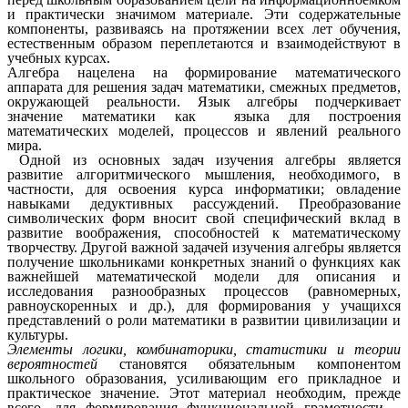
и практически значимом материале. Эти содержательные
компоненты, развиваясь на протяжении всех лет обучения,
естественным образом переплетаются и взаимодействуют в
учебных курсах.
Алгебра нацелена на формирование математического
аппарата для решения задач математики, смежных предметов,
окружающей реальности. Язык алгебры подчеркивает
значение математики как языка для построения
математических моделей, процессов и явлений реального
мира.
Одной из основных задач изучения алгебры является
развитие алгоритмического мышления, необходимого, в
частности, для освоения курса информатики; овладение
навыками дедуктивных рассуждений. Преобразование
символических форм вносит свой специфический вклад в
развитие воображения, способностей к математическому
творчеству. Другой важной задачей изучения алгебры является
получение школьниками конкретных знаний о функциях как
важнейшей математической модели для описания и
исследования разнообразных процессов (равномерных,
равноускоренных и др.), для формирования у учащихся
представлений о роли математики в развитии цивилизации и
культуры.
Элементы логики, комбинаторики, статистики и теории
вероятностей
становятся обязательным компонентом
школьного образования, усиливающим его прикладное и
практическое значение. Этот материал необходим, прежде
всего, для формирования функциональной грамотности –