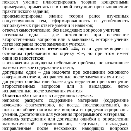
показал умение иллюстрировать теорию конкретными
примерами, применять ее в новой ситуации при выполнении
практического задания;
продемонстрировал знание теории ранее изученных
сопутствующих тем, сформированность и устойчивость
используемых при ответе умений и навыков;
отвечал самостоятельно, без наводящих вопросов учителя;
возможны одна – две неточности при освещение
второстепенных вопросов или в выкладках, которые ученик
легко исправил после замечания учителя
.
Ответ оценивается отметкой «4»,
если удовлетворяет в
основном требованиям на оценку «5», но при этом имеет
один из недостатков:
в изложении допущены небольшие пробелы, не исказившее
математическое содержание ответа;
допущены один – два недочета при освещении основного
содержания ответа, исправленные после замечания учителя;
допущены ошибка или более двух недочетов при освещении
второстепенных вопросов или в выкладках, легко
исправленные после замечания учителя.
Отметка «3»
ставится в следующих случаях:
неполно раскрыто содержание материала (содержание
изложено фрагментарно, не всегда последовательно), но
показано общее понимание вопроса и продемонстрированы
умения, достаточные для усвоения программного материала;
имелись затруднения или допущены ошибки в определении
математической терминологии, чертежах, выкладках,
исправленные после нескольких наводящих вопросов