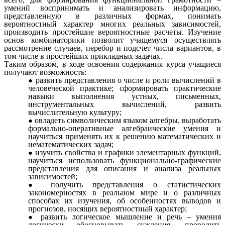
умений воспринимать и анализировать информацию,
представленную в различных формах, понимать
вероятностный характер многих реальных зависимостей,
производить простейшие вероятностные расчеты. Изучение
основ комбинаторики позволит учащемуся осуществлять
рассмотрение случаев, перебор и подсчет числа вариантов, в
том числе в простейших прикладных задачах.
Таким образом, в ходе освоения содержания курса учащиеся
получают возможность:
развить представления о числе и роли вычислений в
человеческой практике; сформировать практические
навыки выполнения устных, письменных,
инструментальных вычислений, развить
вычислительную культуру;
овладеть символическим языком алгебры, выработать
формально-оперативные алгебраические умения и
научиться применять их к решению математических и
нематематических задач;
изучить свойства и графики элементарных функций,
научиться использовать функционально-графические
представления для описания и анализа реальных
зависимостей;
получить представления о статистических
закономерностях в реальном мире и о различных
способах их изучения, об особенностях выводов и
прогнозов, носящих вероятностный характер;
развить логическое мышление и речь – умения
логически обосновывать суждения, проводить