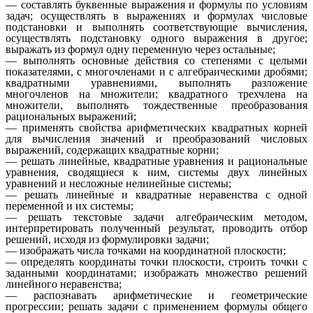
— составлять буквенные выражения и формулы по условиям
задач; осуществлять в выражениях и формулах числовые
подстановки и выполнять соответствующие вычисления,
осуществлять подстановку одного выражения в другое;
выражать из формул одну переменную через остальные;
— выполнять основные действия со степенями с целыми
показателями, с многочленами и с алгебраическими дробями;
квадратными уравнениями, выполнять разложение
многочленов на множители; квадратного трехчлена на
множители, выполнять тождественные преобразования
рациональных выражений;
— применять свойства арифметических квадратных корней
для вычисления значений и преобразований числовых
выражений, содержащих квадратные корни;
— решать линейные, квадратные уравнения и рациональные
уравнения, сводящиеся к ним, системы двух линейных
уравнений и несложные нелинейные системы;
— решать линейные и квадратные неравенства с одной
переменной и их системы;
— решать текстовые задачи алгебраическим методом,
интерпретировать полученный результат, проводить отбор
решений, исходя из формулировки задачи;
— изображать числа точками на координатной плоскости;
— определять координаты точки плоскости, строить точки с
заданными координатами; изображать множество решений
линейного неравенства;
— распознавать арифметические и геометрические
прогрессии; решать задачи с применением формулы общего