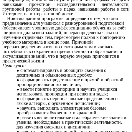
навыками проектной исследовательской деятельности,
групповой работы, работы в парах, навыками работы в сети
Интернет, на интерактивной доске.
Новизна данной программы определяется тем, что она
предназначена для учащихся с разноуровневой подготовкой
(обеспечивает уровневую дифференциацию обучения за счёт
широкого диапазона заданий, перераспределены часы на
изучение отдельных тем, пересмотрен подход к повторению
учебного материала в конце года. Причиной
перераспределения часов по некоторым темам явилась
потребность в сохранении преемственности образования и
актуализации знаний, что в первую очередь пригодится в
практической жизни
Цели курса:
систематизировать и обобщить сведения о
десятичных и обыкновенных дробях;
сформировать представление о прямой и обратной
пропорциональностях величин;
ввести понятие пропорции и научить учащихся
использовать пропорции при решении задач;
сформировать первоначальные представления о
языке алгебры, о буквенном исчислении;
научить выполнять элементарные базовые
преобразования буквенных выражений;
развить вычислительные и алгебраические знания и
умения, необходимые в практической деятельности,
для изучения смежных и дисциплин;
усвоить аппарат уравнений – как основное средство