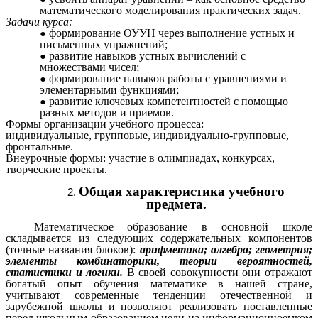
математического моделирования практических задач.
Задачи курса:
формирование ОУУН через выполнение устных и
письменных упражнений;
развитие навыков устных вычислений с
множествами чисел;
формирование навыков работы с уравнениями и
элементарными функциями;
развитие ключевых компетентностей с помощью
разных методов и приемов.
Формы организации учебного процесса:
индивидуальные, групповые, индивидуально-групповые,
фронтальные.
Внеурочные формы: участие в олимпиадах, конкурсах,
творческие проекты.
Общая характеристика учебного
предмета.
Математическое образование в основной школе
складывается из следующих содержательных компонентов
(точные названия блоков):
арифметика; алгебра; геометрия;
элементы комбинаторики, теории вероятностей,
статистики и логики.
В своей совокупности они отражают
богатый опыт обучения математике в нашей стране,
учитывают современные тенденции отечественной и
зарубежной школы и позволяют реализовать поставленные
перед школьным образованием цели на информационноемком