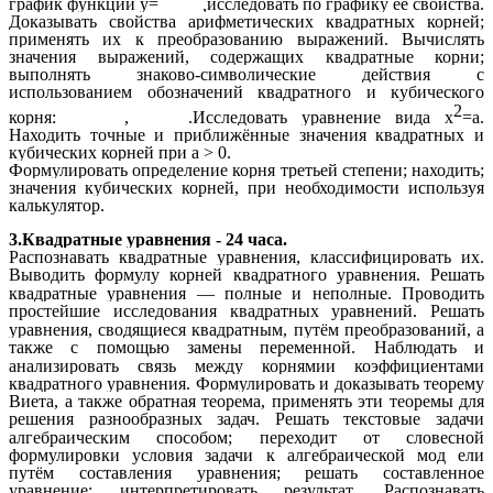
график функции у=
,
исследовать по графику её свойства.
Доказывать свойства арифметических квадратных корней;
применять их к преобразованию выражений. Вычислять
значения выражений, содержащих квадратные корни;
выполнять знаково-символические действия с
использованием обозначений квадратного и кубического
2
корня:
,
.Исследовать уравнение вида х
=а.
Находить точные
и
приближённые значения квадратных и
кубических корней при а
> 0.
Формулировать определение корня третьей степени; находить;
значения кубических корней, при необходимости используя
калькулятор.
3.
Квадратные уравнения - 24 часа.
Распознавать квадратные уравнения, классифицировать их.
Выводить формулу корней квадратного
уравнения. Решать
квадратные уравнения
—
полные и неполные. Проводить
простейшие исследования квадратных уравнений.
Решать
уравнения, сводящиеся квадратным, путём преобразований, а
также с помощью замены переменной.
Наблюдать и
анализировать связь между корнямии коэффициентами
квадратного уравнения. Формулировать и доказывать теорему
Виета, а также обратная теорема,
применять эти теоремы для
решения разнообразных задач.
Решать текстовые задачи
алгебраическим способом; переходит от словесной
формулировки условия задачи к алгебраической мод ели
путём составления уравнения; решать составленное
уравнение; интерпретировать результат.
Распознавать