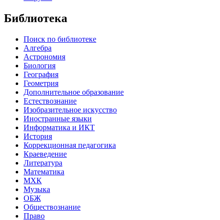
Библиотека
Поиск по библиотеке
Алгебра
Астрономия
Биология
География
Геометрия
Дополнительное образование
Естествознание
Изобразительное искусство
Иностранные языки
Информатика и ИКТ
История
Коррекционная педагогика
Краеведение
Литература
Математика
МХК
Музыка
ОБЖ
Обществознание
Право