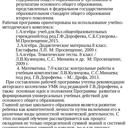
результатам основного общего образования,
представленных в федеральном государственном
образовательном стандарте общего образования
второго поколения.
Рабочая программа ориентирована на использование учебно-
методического комплекса:
1.Алгебра: учеб.для 8кл.общеобразовательных
учреждений/под ред.Г.Ф.Дорофеева, С.Б.Суворова.-
М.Просвещение,2015.
2.Алгебра. Дидактические материалы.8 класс.
Евстафьева Л.П. М: Просвещение, 2009 г.
3.Алгебра. Тематические тесты. 8 класс /
Л.В.Кузнецова, С.С. Минаева и др. М: Просвещение,
2009 г.
4. Математика. 7-9 классы: контрольные работы к
учебным комплектам/ Л.В.Кузнецова, С.С.Минаева;
под ред. Г.В.Дорофеева. – М.: Дрофа, 2013.
При составлении рабочей программы учтены рекомендации
авторского коллектива УМК под редакцией Г.В.Дорофеева, а
также основные идеи и положения Программы развития и
формирования универсальных учебных действий для
основного общего образования.
Главной целью школьного образования является развитие
ребенка как компетентной личности путем включения его в
различные виды ценностной человеческой деятельности. С
этих позиций обучение рассматривается как процесс
овладения не только определенной суммой знаний и системой
соответствующих умений и навыков, но и как процесс