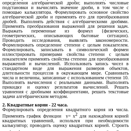
определения алгебраической дроби; выполнять числовые
подстановки и вычислять значение дроби, в том числе с
помощью калькулятора.
Формулировать основное свойство
алгебраической дроби и применять его для преобразования
дробей. Выполнять действия с алгебраическими дробями.
Применять преобразования выражений для решения задач.
Выражать переменные из формул {физических,
геометрических, описывающих бытовые ситуации).
Проводить исследования, выявлять закономерности.
Формулировать определение степени с целым показателем.
Формулировать, записывать в символический формeи
иллюстрировать примерами свойства степени с целым
показателем применять свойства степени для преобразования
выражений и вычислений. Использовать запись чисел в
стандартном виде для выражения размеров объектов,
длительности процессов в окружающем мире. Сравнивать
числа и величины, записанные с использованием степени 10.
Выполнять вычисления с реальными данными. Выполнять
прикидку и оценку результатов вычислений. Решать
уравнения с дробными коэффициентами, решать текстовые
задачи алгебраическим методом.
2.
Квадратные корни - 22 часа.
Формулировать определения квадратного корня
и
з
числа.
2
Применять график функции у= х
для нахождёния корней
квадратных уравнений, используя при необходимости
калькулятор; проводить оценку квадратных корней. Строить