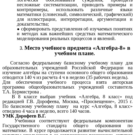
несложные систематизации, приводить примеры и
контрпримеры, использовать различные языки
математики (словесный, символический, графический)
для иллюстрации, интерпретации, аргументации и
доказательства;
сформировать представления об изучаемых понятиях
и методах как важнейших средствах математического
моделирования реальных процессов и явлений.
Место учебного предмета «Алгебра-8» в
учебном плане.
Согласно федеральному базисному учебному плану для
образовательных учреждений Российской Федерации на
изучение алгебры на ступени основного общего образования
отводится 140 ч из расчета 4 ч в неделю (35 рабочих недель).
Для обеспечения учебного процесса взята авторская
программа общеобразовательных учреждений составитель
Т.А. Бурмистрова .
В 8 классе выбран учебник «Алгебра, 8 класс» под
редакцией Г.В. Дорофеева, Москва, «Просвещение», 2015 г.
По базисному учебному плану на курс «Алгебра, 8 класс»
отведено 4 часа в неделю, всего 140 часов.
УМК Дорофеев В.Г.
Учебники соответствуют федеральным компонентам
Государственного стандарта общего образования по
математике. В курсе продолжается развитие вычислительной