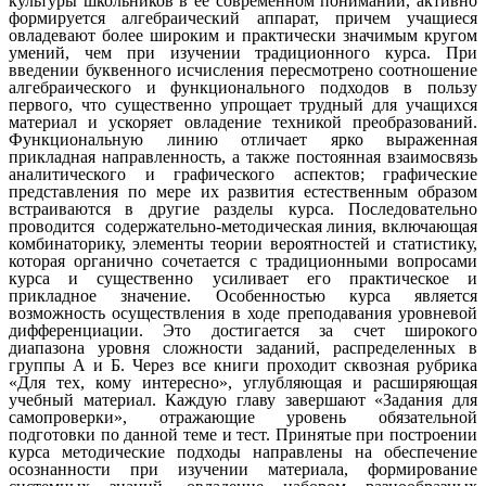
культуры школьников в ее современном понимании, активно
формируется алгебраический аппарат, причем учащиеся
овладевают более широким и практически значимым кругом
умений, чем при изучении традиционного курса. При
введении буквенного исчисления пересмотрено соотношение
алгебраического и функционального подходов в пользу
первого, что существенно упрощает трудный для учащихся
материал и ускоряет овладение техникой преобразований.
Функциональную линию отличает ярко выраженная
прикладная направленность, а также постоянная взаимосвязь
аналитического и графического аспектов; графические
представления по мере их развития естественным образом
встраиваются в другие разделы курса. Последовательно
проводится содержательно-методическая линия, включающая
комбинаторику, элементы теории вероятностей и статистику,
которая органично сочетается с традиционными вопросами
курса и существенно усиливает его практическое и
прикладное значение. Особенностью курса является
возможность осуществления в ходе преподавания уровневой
дифференциации. Это достигается за счет широкого
диапазона уровня сложности заданий, распределенных в
группы А и Б. Через все книги проходит сквозная рубрика
«Для тех, кому интересно», углубляющая и расширяющая
учебный материал. Каждую главу завершают «Задания для
самопроверки», отражающие уровень обязательной
подготовки по данной теме и тест. Принятые при построении
курса методические подходы направлены на обеспечение
осознанности при изучении материала, формирование