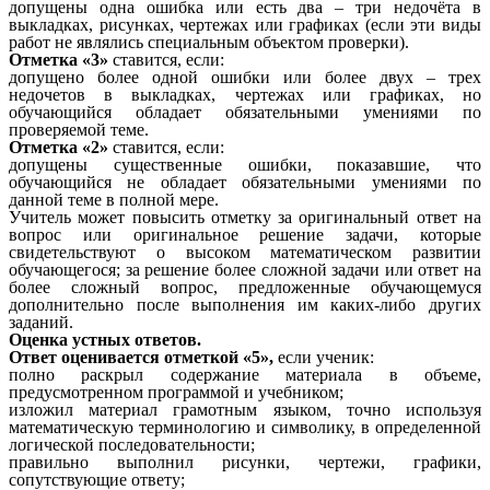
допущены одна ошибка или есть два – три недочёта в
выкладках, рисунках, чертежах или графиках (если эти виды
работ не являлись специальным объектом проверки).
Отметка «3»
ставится, если:
допущено более одной ошибки или более двух – трех
недочетов в выкладках, чертежах или графиках, но
обучающийся обладает обязательными умениями по
проверяемой теме.
Отметка «2»
ставится, если:
допущены существенные ошибки, показавшие, что
обучающийся не обладает обязательными умениями по
данной теме в полной мере.
Учитель может повысить отметку за оригинальный ответ на
вопрос или оригинальное решение задачи, которые
свидетельствуют о высоком математическом развитии
обучающегося; за решение более сложной задачи или ответ на
более сложный вопрос, предложенные обучающемуся
дополнительно после выполнения им каких-либо других
заданий.
Оценка устных ответов.
Ответ оценивается отметкой «5»,
если ученик:
полно раскрыл содержание материала в объеме,
предусмотренном программой и учебником;
изложил материал грамотным языком, точно используя
математическую терминологию и символику, в определенной
логической последовательности;
правильно выполнил рисунки, чертежи, графики,
сопутствующие ответу;