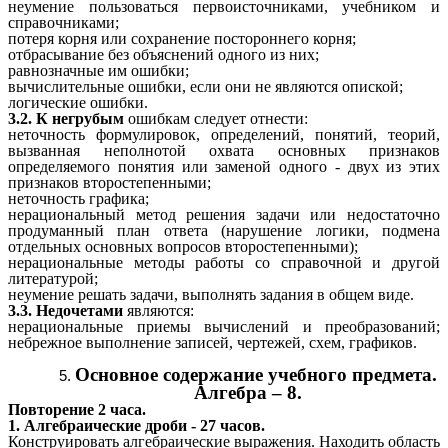
неумение пользоваться первоисточниками, учебником и
справочниками;
потеря корня или сохранение постороннего корня;
отбрасывание без объяснений одного из них;
равнозначные им ошибки;
вычислительные ошибки, если они не являются опиской;
логические ошибки.
3.2. К негрубым
ошибкам следует отнести:
неточность формулировок, определений, понятий, теорий,
вызванная неполнотой охвата основных признаков
определяемого понятия или заменой одного - двух из этих
признаков второстепенными;
неточность графика;
нерациональный метод решения задачи или недостаточно
продуманный план ответа (нарушение логики, подмена
отдельных основных вопросов второстепенными);
нерациональные методы работы со справочной и другой
литературой;
неумение решать задачи, выполнять задания в общем виде.
3.3. Недочетами
являются:
нерациональные приемы вычислений и преобразований;
небрежное выполнение записей, чертежей, схем, графиков.
Основное содержание учебного предмета.
Алгебра – 8.
Повторение 2 часа.
1. Алгебраические дроби - 27 часов.
Конструировать алгебраические выражения. Находить область