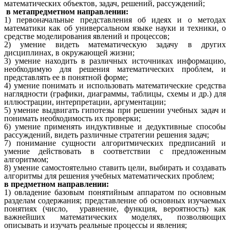
математических объектов, задач, решений, рассуждений;
в метапредметном направлении:
1) первоначальные представления об идеях и о методах
математики как об универсальном языке науки и техники, о
средстве моделирования явлений и процессов;
2) умение видеть математическую задачу в других
дисциплинах, в окружающей жизни;
3) умение находить в различных источниках информацию,
необходимую для решения математических проблем, и
представлять ее в понятной форме;
4) умение понимать и использовать математические средства
наглядности (графики, диаграммы, таблицы, схемы и др.) для
иллюстрации, интерпретации, аргументации;
5) умение выдвигать гипотезы при решении учебных задач и
понимать необходимость их проверки;
6) умение применять индуктивные и дедуктивные способы
рассуждений, видеть различные стратегии решения задач;
7) понимание сущности алгоритмических предписаний и
умение действовать в соответствии с предложенным
алгоритмом;
8) умение самостоятельно ставить цели, выбирать и создавать
алгоритмы для решения учебных математических проблем;
в предметном направлении:
1) овладение базовым понятийным аппаратом по основным
разделам содержания; представление об основных изучаемых
понятиях (число, уравнение, функция, вероятность) как
важнейших математических моделях, позволяющих
описывать и изучать реальные процессы и явления;