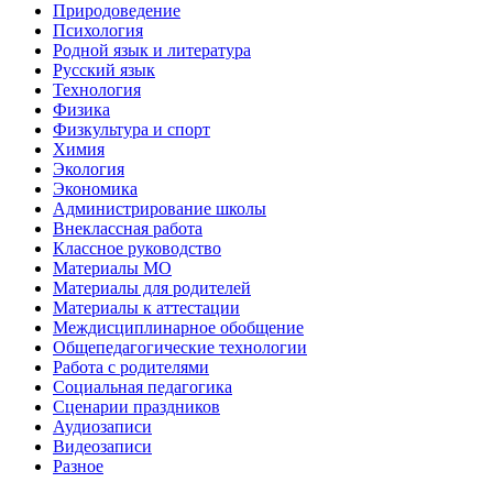
Природоведение
Психология
Родной язык и литература
Русский язык
Технология
Физика
Физкультура и спорт
Химия
Экология
Экономика
Администрирование школы
Внеклассная работа
Классное руководство
Материалы МО
Материалы для родителей
Материалы к аттестации
Междисциплинарное обобщение
Общепедагогические технологии
Работа с родителями
Социальная педагогика
Сценарии праздников
Аудиозаписи
Видеозаписи
Разное