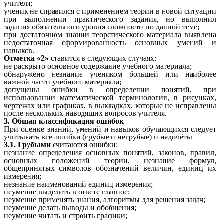
учителя;
ученик не справился с применением теории в новой ситуации
при выполнении практического задания, но выполнил
задания обязательного уровня сложности по данной теме;
при достаточном знании теоретического материала выявлена
недостаточная сформированность основных умений и
навыков.
Отметка «2»
ставится в следующих случаях:
не раскрыто основное содержание учебного материала;
обнаружено незнание учеником большей или наиболее
важной части учебного материала;
допущены ошибки в определении понятий, при
использовании математической терминологии, в рисунках,
чертежах или графиках, в выкладках, которые не исправлены
после нескольких наводящих вопросов учителя.
3. Общая классификация ошибок
При оценке знаний, умений и навыков обучающихся следует
учитывать все ошибки (грубые и негрубые) и недочёты.
3.1. Грубыми
считаются ошибки:
незнание определения основных понятий, законов, правил,
основных положений теории, незнание формул,
общепринятых символов обозначений величин, единиц их
измерения;
незнание наименований единиц измерения;
неумение выделить в ответе главное;
неумение применять знания, алгоритмы для решения задач;
неумение делать выводы и обобщения;
неумение читать и строить графики;