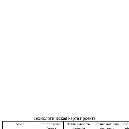
Технологическая карта проекта
этап
продолжит.
деятельность
деятельность
вз
(мин.)
учителя
учеников
(ф