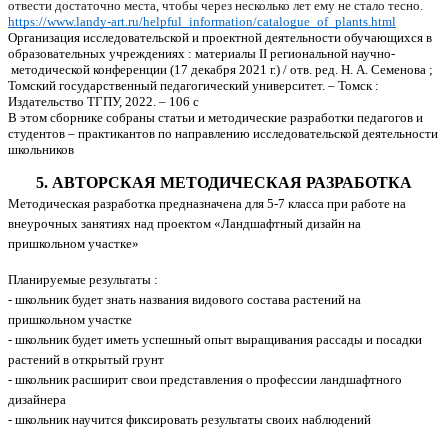
отвести достаточно места, чтобы через несколько лет ему не стало тесно.
https://www.landy-art.ru/helpful_information/catalogue_of_plants.html
Организация исследовательской и проектной деятельности обучающихся в
образовательных учреждениях : материалы II региональной научно
‐
методической конференции (17 декабря 2021 г.) / отв. ред. Н. А. Семенова ;
Томский государственный педагогический университет. – Томск :
Издательство ТГПУ, 2022. – 106 с
В этом сборнике собраны статьи и методические разработки педагогов и
студентов – практикантов по направлению исследовательской деятельности
школьников
5. АВТОРСКАЯ МЕТОДИЧЕСКАЯ РАЗРАБОТКА
Методическая разработка предназначена для 5-7 класса при работе на
внеурочных занятиях над проектом «Ландшафтный дизайн на
пришкольном участке»
Планируемые результаты :
- школьник будет знать названия видового состава растений на
пришкольном участке
- школьник будет иметь успешный опыт выращивания рассады и посадки
растений в открытый грунт
- школьник расширит свои представления о профессии ландшафтного
дизайнера
- школьник научится фиксировать результаты своих наблюдений