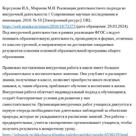
Корсунова И.А., Мирнова М.Н. Реализация деятельностного подхода во
внеурочной деятельности // Современные научные исследования и
инновации. 2016. № 10 [Электронный ресурс]. URL:
https://web.snauka.ru/issues/2016/10/72373
(дата обращения: 29.03.2024).
Под внеурочной деятельностью в рамках реализации ФГОС следует
понимать образовательную деятельность, проводимую в формах, отличных
от классно-урочной, и направленную на достижение ожидаемых
результатов освоения основной образовательной программы общего
образования.
Правильно поставленная внеурочная работа в школе имеет большое
образовательное и воспитательное значение. Она углубляет и расширяет
знания, полученные в классе, позволяет приобрести много полезных
навыков, и, таким образом, приближает обучение и воспитание к жизни.
Внеурочная работа облегчает индивидуальный подход к обучающимся,
создаёт благоприятные условия для развития у них
самостоятельности.
Организация внеурочных работ учащихся диктуется в
первую очередь необходимостью длительных наблюдений за объектами
природы, которые не укладываются в расписание занятий. Эти работы –
предварительные, учитель своевременно организовывает учащихся, чтобы
получить результаты к конкретному уроку.
https://infourok.ru/shkolnaya-klumba-issledovatelskij-proekt-6538229.html