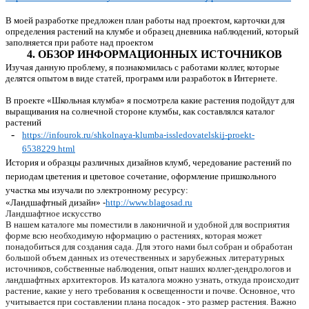
В моей разработке предложен план работы над проектом, карточки для
определения растений на клумбе и образец дневника наблюдений, который
заполняется при работе над проектом
4. ОБЗОР ИНФОРМАЦИОННЫХ ИСТОЧНИКОВ
Изучая данную проблему, я познакомилась с работами коллег, которые
делятся опытом в виде статей, программ или разработок в Интернете.
В проекте «Школьная клумба» я посмотрела какие растения подойдут для
выращивания на солнечной стороне клумбы, как составлялся каталог
растений
https://infourok.ru/shkolnaya-klumba-issledovatelskij-proekt-
6538229.html
История и образцы различных дизайнов клумб, чередование растений по
периодам цветения и цветовое сочетание, оформление пришкольного
участка мы изучали по электронному ресурсу:
«Ландшафтный дизайн» -
http://www.blagosad.ru
Ландшафтное искусство
В нашем каталоге мы поместили в лаконичной и удобной для восприятия
форме всю необходимую нформацию о растениях, которая может
понадобиться для создания сада. Для этого нами был собран и обработан
большой объем данных из отечественных и зарубежных литературных
источников, собственные наблюдения, опыт наших коллег-дендрологов и
ландшафтных архитекторов. Из каталога можно узнать, откуда происходит
растение, какие у него требования к освещенности и почве. Основное, что
учитывается при составлении плана посадок - это размер растения. Важно