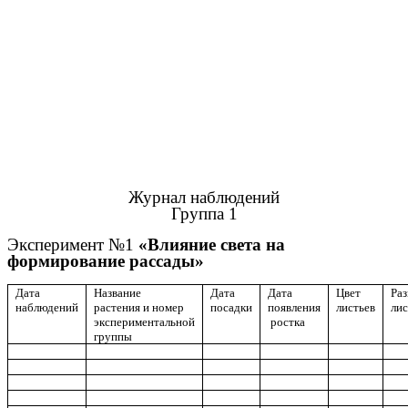
Журнал наблюдений
Группа 1
Эксперимент №1
«Влияние света на
формирование рассады»
Дата
Название
Дата
Дата
Цвет
Ра
наблюдений
растения и номер
посадки
появления
листьев
лис
экспериментальной
ростка
группы