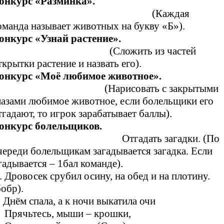
онкурс «Разминка».
(Каждая
оманда называет животных на букву «Б»).
Конкурс «Узнай растение».
(Сложить из частей
ткрытки растение и назвать его).
онкурс «Моё любимое животное».
(Нарисовать с закрытыми
лазами любимое животное, если болельщики его
тгадают, то игрок зарабатывает баллы).
Конкурс болельщиков.
Отгадать загадки. (По
череди болельщикам загадывается загадка. Если
гадывается – 1бал команде).
. Дровосек срубил осину, на обед и на плотину.
бобр).
. Днём спала, а к ночи выкатила очи
рячьтесь, мыши – крошки,