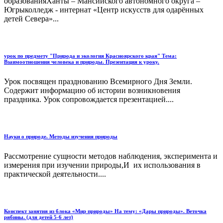
образованияХанты – Мансийского автономного округа –
Югрыколледж - интернат «Центр искусств для одарённых
детей Севера»...
урок по предмету "Природа и экология Красноярского края" Тема:
Взаимоотношения человека и природы. Презентация к уроку.
Урок посвящен празднованию Всемирного Дня Земли.
Содержит информацию об истории возникновения
праздника. Урок сопровождается презентацией....
Науки о природе. Методы изучения природы
Рассмотрение сущности методов наблюдения, эксперимента и
измерения при изучении природы,И их использования в
практической деятельности....
Конспект занятия из блока «Мир природы» На тему: «Дары природы». Веточка
рябины. (для детей 5-6 лет)