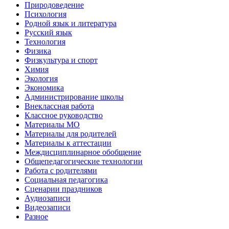
Природоведение
Психология
Родной язык и литература
Русский язык
Технология
Физика
Физкультура и спорт
Химия
Экология
Экономика
Администрирование школы
Внеклассная работа
Классное руководство
Материалы МО
Материалы для родителей
Материалы к аттестации
Междисциплинарное обобщение
Общепедагогические технологии
Работа с родителями
Социальная педагогика
Сценарии праздников
Аудиозаписи
Видеозаписи
Разное