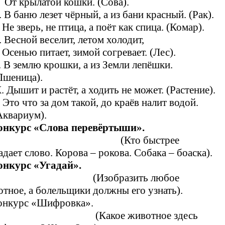
т крылатой кошки. (Сова).
. В баню лезет чёрный, а из бани красный. (Рак).
. Не зверь, не птица, а поёт как спица. (Комар).
. Весной веселит, летом холодит,
сенью питает, зимой согревает. (Лес).
. В землю крошки, а из Земли лепёшки.
Пшеница).
. Дышит и растёт, а ходить не может. (Растение).
. Это что за дом такой, до краёв налит водой.
Аквариум).
онкурс «Слова перевёртыши».
(Кто быстрее
адает слово. Корова – рокова. Собака – боаска).
Конкурс «Угадай».
(Изобразить любое
тное, а болельщики должны его узнать).
. Конкурс «Шифровка».
Какое животное здесь