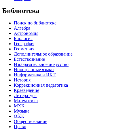
Библиотека
Поиск по библиотеке
Алгебра
Астрономия
Биология
География
Геометрия
Дополнительное образование
Естествознание
Изобразительное искусство
Иностранные языки
Информатика и ИКТ
История
Коррекционная педагогика
Краеведение
Литература
Математика
МХК
Музыка
ОБЖ
Обществознание
Право