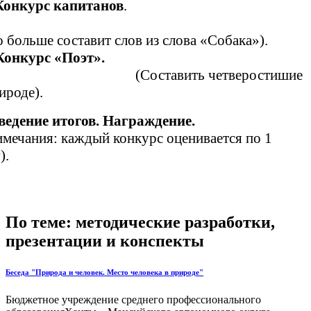
Конкурс капитанов
.
 больше составит слов из слова «Собака»).
Конкурс «Поэт».
(Составить четверостишие
ироде).
ведение итогов. Награждение.
мечания: каждый конкурс оценивается по 1
).
По теме: методические разработки,
презентации и конспекты
Беседа "Природа и человек. Место человека в природе"
Бюджетное учреждение среднего профессионального