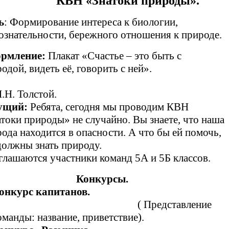
КВН «Знатоки природы».
ь
: Формирование интереса к биологии,
знательности, бережного отношения к природе.
рмление:
Плакат «Счастье – это быть с
одой, видеть её, говорить с ней».
. Толстой.
ущий:
Ребята, сегодня мы проводим КВН
токи природы» не случайно. Вы знаете, что наша
ода находится в опасности. А что бы ей помочь,
олжны знать природу.
лашаются участники команд 5А и 5Б классов.
Конкурсы.
Конкурс капитанов.
( Представление
оманды: название, приветствие).