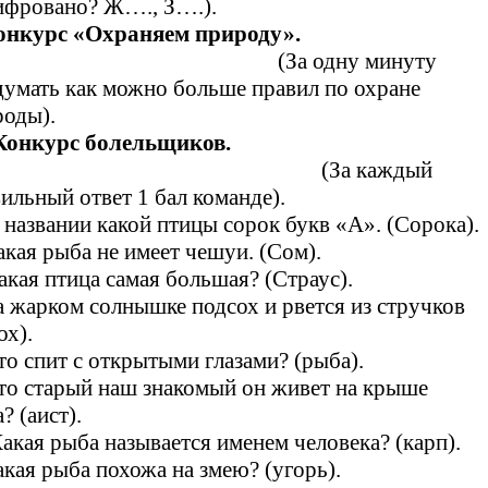
ифровано? Ж…., З….).
онкурс «Охраняем природу».
(За одну минуту
умать как можно больше правил по охране
роды).
Конкурс болельщиков.
(За каждый
ильный ответ 1 бал команде).
 названии какой птицы сорок букв «А». (Сорока).
акая рыба не имеет чешуи. (Сом).
акая птица самая большая? (Страус).
а жарком солнышке подсох и рвется из стручков
ох).
то спит с открытыми глазами? (рыба).
то старый наш знакомый он живет на крыше
? (аист).
акая рыба называется именем человека? (карп).
акая рыба похожа на змею? (угорь).