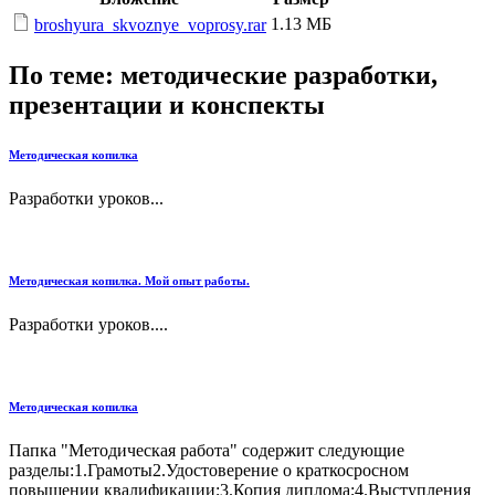
1.13 МБ
broshyura_skvoznye_voprosy.rar
По теме: методические разработки,
презентации и конспекты
Методическая копилка
Разработки уроков...
Методическая копилка. Мой опыт работы.
Разработки уроков....
Методическая копилка
Папка "Методическая работа" содержит следующие
разделы:1.Грамоты2.Удостоверение о краткосросном
повышении квалификации;3.Копия диплома;4.Выступления