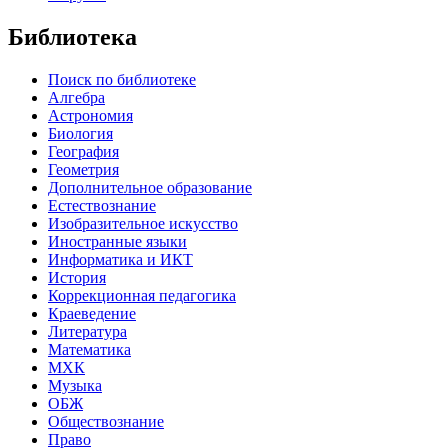
Библиотека
Поиск по библиотеке
Алгебра
Астрономия
Биология
География
Геометрия
Дополнительное образование
Естествознание
Изобразительное искусство
Иностранные языки
Информатика и ИКТ
История
Коррекционная педагогика
Краеведение
Литература
Математика
МХК
Музыка
ОБЖ
Обществознание
Право