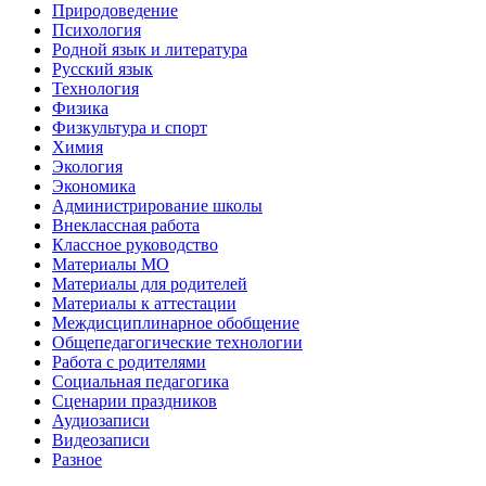
Природоведение
Психология
Родной язык и литература
Русский язык
Технология
Физика
Физкультура и спорт
Химия
Экология
Экономика
Администрирование школы
Внеклассная работа
Классное руководство
Материалы МО
Материалы для родителей
Материалы к аттестации
Междисциплинарное обобщение
Общепедагогические технологии
Работа с родителями
Социальная педагогика
Сценарии праздников
Аудиозаписи
Видеозаписи
Разное