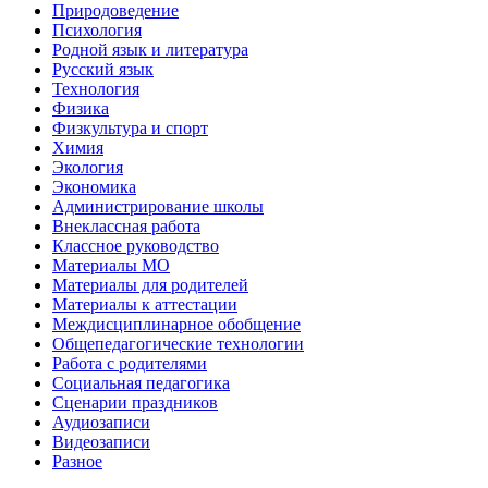
Природоведение
Психология
Родной язык и литература
Русский язык
Технология
Физика
Физкультура и спорт
Химия
Экология
Экономика
Администрирование школы
Внеклассная работа
Классное руководство
Материалы МО
Материалы для родителей
Материалы к аттестации
Междисциплинарное обобщение
Общепедагогические технологии
Работа с родителями
Социальная педагогика
Сценарии праздников
Аудиозаписи
Видеозаписи
Разное