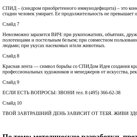
СПИД – (синдром приобретенного иммунодефицита) – это коне
стадии человек умирает. Ее продолжительность не превышает о
Слайд 7
Невозможно заразится ВИЧ: при рукопожатиях, объятиях, дру
полотенцами и постельным бельем; при совместном пользова
людьми; при укусах насекомых и/или животных.
Слайд 8
Красная лента — символ борьбы со СПИДом Идея создания крас
профессиональных художников и менеджеров от искусства, ре
Слайд 9
ЕСЛИ ЕСТЬ ВОПРОСЫ: ЗВОНИ тел. 8 (495) 366-62-38
Слайд 10
ТВОЙ ЗАВТРАШНИЙ ДЕНЬ ЗАВИСИТ ОТ ТЕБЯ. ЖИВИ З
По теме: методические разработки, пр