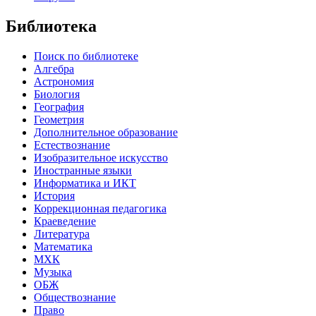
Библиотека
Поиск по библиотеке
Алгебра
Астрономия
Биология
География
Геометрия
Дополнительное образование
Естествознание
Изобразительное искусство
Иностранные языки
Информатика и ИКТ
История
Коррекционная педагогика
Краеведение
Литература
Математика
МХК
Музыка
ОБЖ
Обществознание
Право