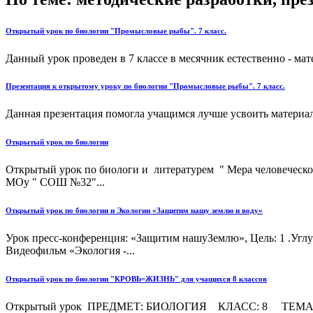
Открытый урок по биологии "Промысловые рыбы". 7 класс.
Данный урок проведен в 7 классе в месячник естественно - мате
Презентация к открытому уроку по биологии "Промысловые рыбы". 7 класс.
Данная презентация помогла учащимся лучше усвоить материал
Открытый урок по биологии
Открытый урок по биологи и литературем " Мера человеческо
МОу " СОШ №32"...
Открытый урок по биологии и Экологии «Защитим нашу землю и воду»
Урок пресс-конференция: «Защитим нашуЗемлю», Цель: 1 .Угл
Видеофильм «Экология -...
Открытый урок по биологии "КРОВЬ=ЖИЗНЬ" для учащихся 8 классов
Открытый урок ПРЕДМЕТ: БИОЛОГИЯ КЛАСС: 8 ТЕМА:СОСТ