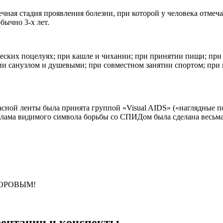
чная стадия проявления болезни, при которой у человека отме
бычно 3-х лет.
жеских поцелуях; при кашле и чихании; при принятии пищи; пр
нии санузлом и душевыми; при совместном занятии спортом; п
ной ленты была принята группой «Visual AIDS» («наглядные пос
клама видимого символа борьбы со СПИДом была сделана весьма
ДОРОВЫМ!
езентации и конспекты