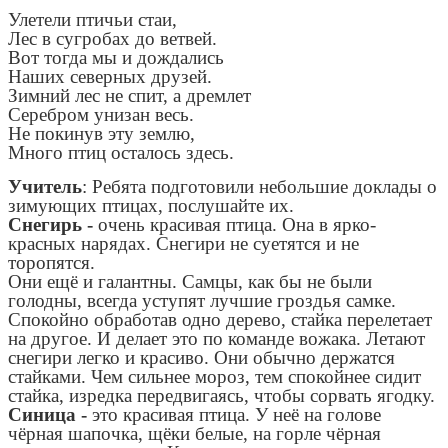
Улетели птичьи стаи,
Лес в сугробах до ветвей.
Вот тогда мы и дождались
Наших северных друзей.
Зимний лес не спит, а дремлет
Серебром унизан весь.
Не покинув эту землю,
Много птиц осталось здесь.
Учитель
: Ребята подготовили небольшие доклады о
зимующих птицах, послушайте их.
Снегирь -
очень красивая птица. Она в ярко-
красных нарядах. Снегири не суетятся и не
торопятся.
Они ещё и галантны. Самцы, как бы не были
голодны, всегда уступят лучшие гроздья самке.
Спокойно обработав одно дерево, стайка перелетает
на другое. И делает это по команде вожака. Летают
снегири легко и красиво. Они обычно держатся
стайками. Чем сильнее мороз, тем спокойнее сидит
стайка, изредка передвигаясь, чтобы сорвать ягодку.
Синица -
это красивая птица. У неё на голове
чёрная шапочка, щёки белые, на горле чёрная