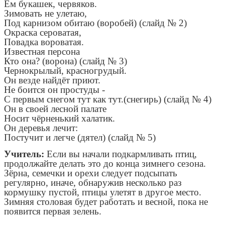
Ем букашек, червяков.
Зимовать не улетаю,
Под карнизом обитаю (воробей) (слайд № 2)
Окраска сероватая,
Повадка вороватая.
Известная персона
Кто она? (ворона) (слайд № 3)
Чернокрылый, красногрудый.
Он везде найдёт приют.
Не боится он простуды -
С первым снегом тут как тут.(снегирь) (слайд № 4)
Он в своей лесной палате
Носит чёрненький халатик.
Он деревья лечит:
Постучит и легче (дятел) (слайд № 5)
Учитель:
Если вы начали подкармливать птиц,
продолжайте делать это до конца зимнего сезона.
Зёрна, семечки и орехи следует подсыпать
регулярно, иначе, обнаружив несколько раз
кормушку пустой, птицы улетят в другое место.
Зимняя столовая будет работать и весной, пока не
появится первая зелень.