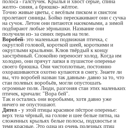
полоса - галстучек. Крылья и хвост серые, спина
желто- синяя, а брюшко- жёлтое.
Точно живые цветы, с весёлым писком и свистом
пролетают синицы. Бойко перескакивают они с сучка
на сучок. Летом они питаются насекомыми, а зимой
подбирают любые зёрнышки. Название они
получили из- за синих перьев на теле.
Воробей-
это маленькая подвижная птичка, с
округлой головой, короткой шеей, короткими и
округлыми крыльями. Клюв твёрдый к концу
заострённый. Спокойно переносит холод. Когда им
холодно, они прячут лапки в пушистое оперенье
своего брюшка. Они чистоплотные, постоянно
охорашиваются охотно купаются в снегу. Знаете ли
вы, что воробей назван так давным- давно за то, что
стаи полевых воробьёв, могли опустошать
огромные поля. Люди, разгоняя стаи этих маленьких
птичек, кричали: "Вора бей".
Так и остались они воробьями, хотя давно уже
ничего не опустошают.
Дятел -
у этой птицы красивое пёстрое оперенье:
верх тела чёрный, на голове и шее белые пятна, на
сложенных крыльях белые полосы, подхвостье и
темя красные. Это одна из очень полезных птиц