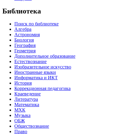
Библиотека
Поиск по библиотеке
Алгебра
Астрономия
Биология
География
Геометрия
Дополнительное образование
Естествознание
Изобразительное искусство
Иностранные языки
Информатика и ИКТ
История
Коррекционная педагогика
Краеведение
Литература
Математика
МХК
Музыка
ОБЖ
Обществознание
Право