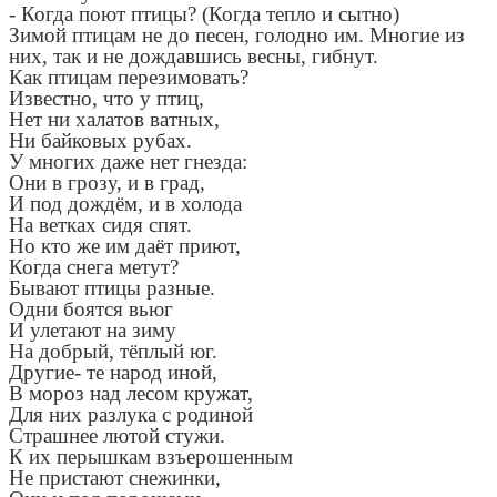
- Когда поют птицы? (Когда тепло и сытно)
Зимой птицам не до песен, голодно им. Многие из
них, так и не дождавшись весны, гибнут.
Как птицам перезимовать?
Известно, что у птиц,
Нет ни халатов ватных,
Ни байковых рубах.
У многих даже нет гнезда:
Они в грозу, и в град,
И под дождём, и в холода
На ветках сидя спят.
Но кто же им даёт приют,
Когда снега метут?
Бывают птицы разные.
Одни боятся вьюг
И улетают на зиму
На добрый, тёплый юг.
Другие- те народ иной,
В мороз над лесом кружат,
Для них разлука с родиной
Страшнее лютой стужи.
К их перышкам взъерошенным
Не пристают снежинки,