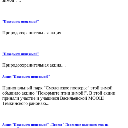
зимой"....
"Покормите птиц зимой"
Природоохранительная акция....
"Покормите птиц зимой"
Природоохранительная акция....
Акция "Покормите птиц зимой!"
Национальный парк "Смоленское поозерье" этой зимой
объявило акцию "Покормите птиц зимой!". В этой акции
приняли участие и учащиеся Васильевской МООШ
Темкинского районаю...
Акция "Покормите птиц зимой" , Проект " Поведение зимующих птиц на