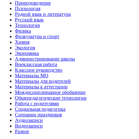
Природоведение
Психология
Родной язык и литература
Русский язык
Технология
Физика
Физкультура и спорт
Химия
Экология
Экономика
Администрирование школы
Внеклассная работа
Классное руководство
Материалы МО
Материалы для родителей
Материалы к аттестации
Междисциплинарное обобщение
Общепедагогические технологии
Работа с родителями
Социальная педагогика
Сценарии праздников
Аудиозаписи
Видеозаписи
Разное