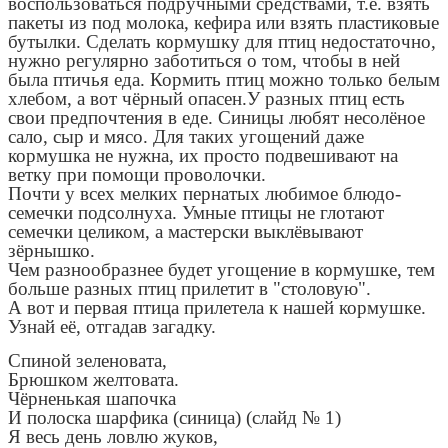
воспользоваться подручными средствами, т.е. взять
пакеты из под молока, кефира или взять пластиковые
бутылки. Сделать кормушку для птиц недостаточно,
нужно регулярно заботиться о том, чтобы в ней
была птичья еда. Кормить птиц можно только белым
хлебом, а вот чёрный опасен.У разных птиц есть
свои предпочтения в еде. Синицы любят несолёное
сало, сыр и мясо. Для таких угощений даже
кормушка не нужна, их просто подвешивают на
ветку при помощи проволочки.
Почти у всех мелких пернатых любимое блюдо-
семечки подсолнуха. Умные птицы не глотают
семечки целиком, а мастерски выклёвывают
зёрнышко.
Чем разнообразнее будет угощение в кормушке, тем
больше разных птиц прилетит в "столовую".
А вот и первая птица прилетела к нашей кормушке.
Узнай её, отгадав загадку.
Спиной зеленовата,
Брюшком желтовата.
Чёрненькая шапочка
И полоска шарфика (синица) (слайд № 1)
Я весь день ловлю жуков,