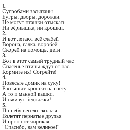
1
.
Сугробами засыпаны
Бугры, дворы, дорожки.
Не могут пташки отыскать
Ни зёрнышка, ни крошки.
2.
И вот летают всё слабей
Ворона, галка, воробей
Скорей на помощь, дети!
3.
Вот в этот самый трудный час
Спасенье птицы ждут от нас.
Кормите их! Согрейте!
4.
Повесьте домик на суку!
Рассыпьте крошки на снегу,
А то и манной кашки.
И оживут бедняжки!
5.
По небу весело скользя.
Взлетят пернатые друзья
И пропоют чирикая:
"Спасибо, вам великое!"