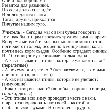
Они и под порошами
Резвятся для разминки.
Но если долго снег идёт
И долго длится вьюга
Тогда, друзья, приходится
Пичугам нашим туго.
Учитель: -
Сегодня мы с вами будем говорить о
том, как бы птицам пережить трудное зимнее время.
Во время метелей и сильных морозов много птиц
погибает от голода, особенно в конце зимы, когда
почти весь корм съеден. Особенно страдают синицы.
Из 10 синиц зиму переживает только одна.
- А как называются птицы, которые улетают на юг?
(перелётные)
- А почему они улетают? (нет насекомых, которыми
они питаются, нет семян)
- А как называются птицы, которые не улетают?
(зимующие)
- Каких птиц вы знаете? (воробьи, вороны, синицы,
сороки, дятлы)
- Эти птицы всю зиму проводят вместе с нами,
стараются порадовать нас своей красотой и
необычными звуками. Но им очень трудно.