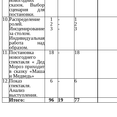
новогодних
сказок. Выбор
сценария для
постановки.
10.
Распределение
1
-
1
ролей.
2
-
2
Инсценирование
3
-
3
за столом.
Индивидуальная
работа над
образом.
11.
Постановка
18
-
18
новогоднего
спектакля « Дед
Мороз приходит
в сказку «Маша
и Медведь»
12.
Показ
6
-
6
спектакля.
Анализ
выступления.
Итого:
96
19
77