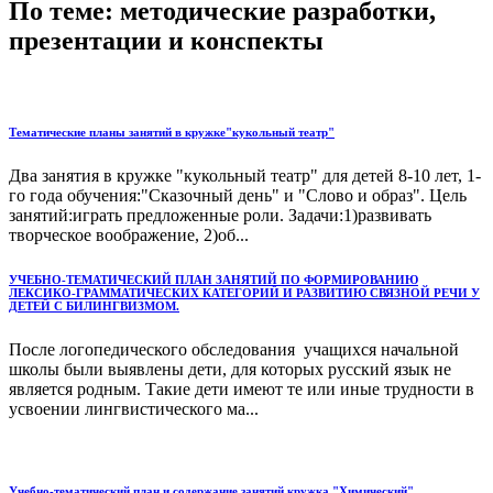
По теме: методические разработки,
презентации и конспекты
Тематические планы занятий в кружке"кукольный театр"
Два занятия в кружке "кукольный театр" для детей 8-10 лет, 1-
го года обучения:"Сказочный день" и "Слово и образ". Цель
занятий:играть предложенные роли. Задачи:1)развивать
творческое воображение, 2)об...
УЧЕБНО-ТЕМАТИЧЕСКИЙ ПЛАН ЗАНЯТИЙ ПО ФОРМИРОВАНИЮ
ЛЕКСИКО-ГРАММАТИЧЕСКИХ КАТЕГОРИЙ И РАЗВИТИЮ СВЯЗНОЙ РЕЧИ У
ДЕТЕЙ С БИЛИНГВИЗМОМ.
После логопедического обследования учащихся начальной
школы были выявлены дети, для которых русский язык не
является родным. Такие дети имеют те или иные трудности в
усвоении лингвистического ма...
Учебно-тематический план и содержание занятий кружка "Химический"