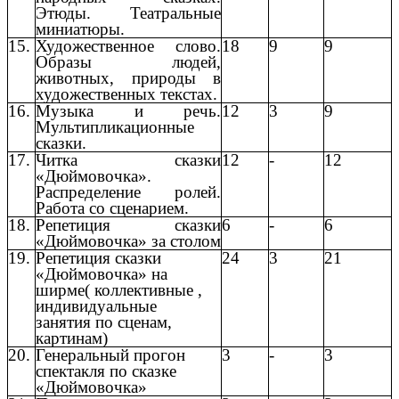
Этюды. Театральные
миниатюры.
15.
Художественное слово.
18
9
9
Образы людей,
животных, природы в
художественных текстах.
16.
Музыка и речь.
12
3
9
Мультипликационные
сказки.
17.
Читка сказки
12
-
12
«Дюймовочка».
Распределение ролей.
Работа со сценарием.
18.
Репетиция сказки
6
-
6
«Дюймовочка» за столом
19.
Репетиция сказки
24
3
21
«Дюймовочка» на
ширме( коллективные ,
индивидуальные
занятия по сценам,
картинам)
20.
Генеральный прогон
3
-
3
спектакля по сказке
«Дюймовочка»