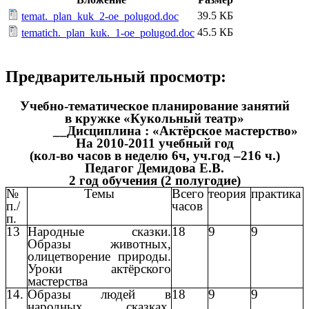
39.5 КБ
temat._plan_kuk_2-oe_polugod.doc
45.5 КБ
tematich._plan_kuk._1-oe_polugod.doc
Предварительный просмотр:
Учебно-тематическое планирование занятий
в кружке «Кукольный театр»
__Дисциплина : «Актёрское мастерство»
На 2010-2011 учебный год
(кол-во часов в неделю 6ч, уч.год –216 ч.)
Педагог Демидова Е.В.
2 год обучения (2 полугодие)
№
Темы
Всего
теория
практика
п./
часов
п.
13
Народные сказки.
18
9
9
Образы животных,
олицетворение природы.
Уроки актёрского
мастерства
14.
Образы людей в
18
9
9
народных сказках.