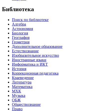
Библиотека
Поиск по библиотеке
Алгебра
Астрономия
Биология
География
Геометрия
Дополнительное образование
Естествознание
Изобразительное искусство
Иностранные языки
Информатика и ИКТ
История
Коррекционная педагогика
Краеведение
Литература
Математика
МХК
Музыка
ОБЖ
Обществознание
Право