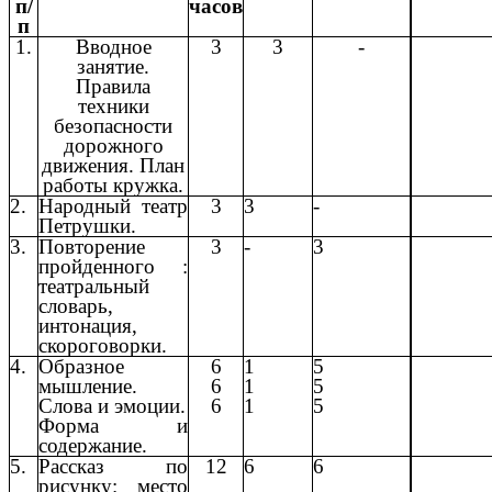
п/
часов
п
1.
Вводное
3
3
-
занятие.
Правила
техники
безопасности
дорожного
движения. План
работы кружка.
2.
Народный театр
3
3
-
Петрушки.
3.
Повторение
3
-
3
пройденного :
театральный
словарь,
интонация,
скороговорки.
4.
Образное
6
1
5
мышление.
6
1
5
Слова и эмоции.
6
1
5
Форма и
содержание.
5.
Рассказ по
12
6
6
рисунку: место