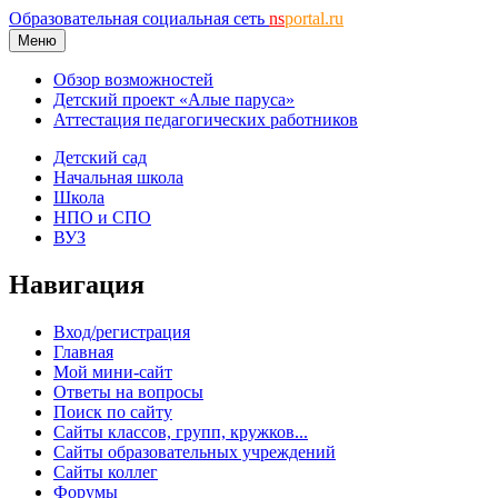
Образовательная социальная сеть
ns
portal.ru
Меню
Обзор возможностей
Детский проект «Алые паруса»
Аттестация педагогических работников
Детский сад
Начальная школа
Школа
НПО и СПО
ВУЗ
Навигация
Вход/регистрация
Главная
Мой мини-сайт
Ответы на вопросы
Поиск по сайту
Сайты классов, групп, кружков...
Сайты образовательных учреждений
Сайты коллег
Форумы