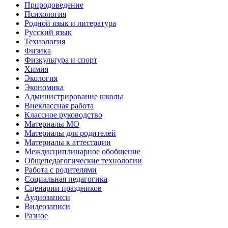
Природоведение
Психология
Родной язык и литература
Русский язык
Технология
Физика
Физкультура и спорт
Химия
Экология
Экономика
Администрирование школы
Внеклассная работа
Классное руководство
Материалы МО
Материалы для родителей
Материалы к аттестации
Междисциплинарное обобщение
Общепедагогические технологии
Работа с родителями
Социальная педагогика
Сценарии праздников
Аудиозаписи
Видеозаписи
Разное