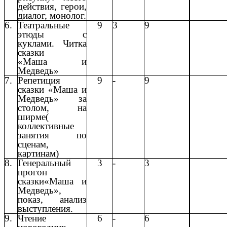
действия, герои,
диалог, монолог.
6.
Театральные
9
3
9
этюды с
куклами. Читка
сказки
«Маша и
Медведь»
7.
Репетиция
9
-
9
сказки «Маша и
Медведь» за
столом, на
ширме(
коллективные
занятия по
сценам,
картинам)
8.
Генеральный
3
-
3
прогон
сказки«Маша и
Медведь»,
показ, анализ
выступления.
9.
Чтение
6
-
6