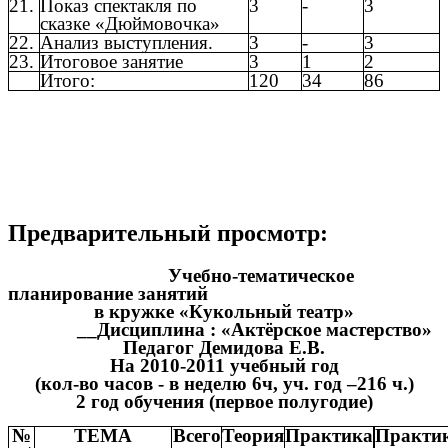
21.
Показ спектакля по
3
-
3
сказке «Дюймовочка»
22.
Анализ выступления.
3
-
3
23.
Итоговое занятие
3
1
2
Итого:
120
34
86
Предварительный просмотр:
Учебно-тематическое
планирование занятий
в кружке «Кукольный театр»
__Дисциплина : «Актёрское мастерство»
Педагог Демидова Е.В.
На 2010-2011 учебный год
(кол-во часов - в неделю 6ч, уч. год –216 ч.)
2 год обучения (первое полугодие)
№
ТЕМА
Всего
Теория
Практика
Практи