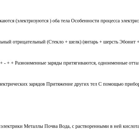
жаются (электризуются ) оба тела Особенности процесса электри
ный отрицательный (Стекло + шелк) (янтарь + шерсть Эбонит + 
 + - + + Разноименные заряды притягиваются, одноименные отт
лектрических зарядов Притяжение других тел С помощью прибор
иэлектрики Металлы Почва Вода, с растворенными в ней кисло