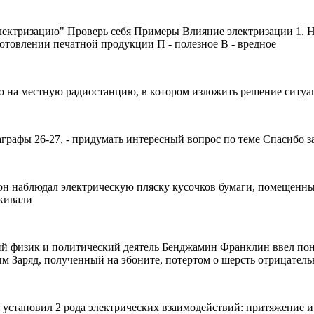
лектризацию" Проверь себя Примеры Влияние электризации 1. На
готовлении печатной продукции П - полезное В - вредное
о на местную радиостанцию, в котором изложить решение ситуац
графы 26-27, - придумать интересный вопрос по теме Спасибо за
тон наблюдал электрическую пляску кусочков бумаги, помещенн
акивали
ий физик и политический деятель Бенджамин Франклин ввел поня
ым Заряд, полученный на эбоните, потертом о шерсть отрицател
установил 2 рода электрических взаимодействий: притяжение и 