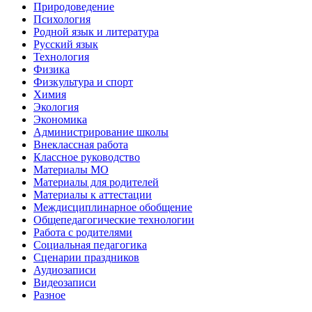
Природоведение
Психология
Родной язык и литература
Русский язык
Технология
Физика
Физкультура и спорт
Химия
Экология
Экономика
Администрирование школы
Внеклассная работа
Классное руководство
Материалы МО
Материалы для родителей
Материалы к аттестации
Междисциплинарное обобщение
Общепедагогические технологии
Работа с родителями
Социальная педагогика
Сценарии праздников
Аудиозаписи
Видеозаписи
Разное