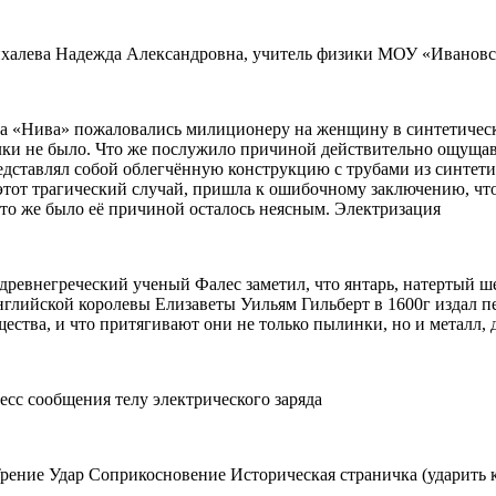
ихалева Надежда Александровна, учитель физики МОУ «Ивановс
на «Нива» пожаловались милиционеру на женщину в синтетическ
олки не было. Что же послужило причиной действительно ощущав
едставлял собой облегчённую конструкцию с трубами из синтети
этот трагический случай, пришла к ошибочному заключению, что
Что же было её причиной осталось неясным. Электризация
древнегреческий ученый Фалес заметил, что янтарь, натертый ше
нглийской королевы Елизаветы Уильям Гильберт в 1600г издал пер
щества, и что притягивают они не только пылинки, но и металл, 
есс сообщения телу электрического заряда
рение Удар Соприкосновение Историческая страничка (ударить 