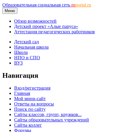
Образовательная социальная сеть
ns
portal.ru
Меню
Обзор возможностей
Детский проект «Алые паруса»
Аттестация педагогических работников
Детский сад
Начальная школа
Школа
НПО и СПО
ВУЗ
Навигация
Вход/регистрация
Главная
Мой мини-сайт
Ответы на вопросы
Поиск по сайту
Сайты классов, групп, кружков...
Сайты образовательных учреждений
Сайты коллег
Форумы