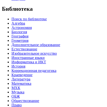
Библиотека
Поиск по библиотеке
Алгебра
Астрономия
Биология
География
Геометрия
Дополнительное образование
Естествознание
Изобразительное искусство
Иностранные языки
Информатика и ИКТ
История
Коррекционная педагогика
Краеведение
Литература
Математика
МХК
Музыка
ОБЖ
Обществознание
Право