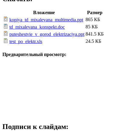
Вложение
Размер
865 КБ
kopiya_td_mixalevana_multimedia.ppt
85 КБ
td_mixalevana_konspekt.doc
841.5 КБ
puteshestvie_v_gorod_elektrizaciya.ppt
24.5 КБ
test_po_elektr.xls
Предварительный просмотр:
Подписи к слайдам: