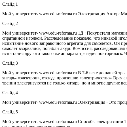
Слайд 1
Мой университет- www.edu-reforma.ru Электризация Автор: М
Слайд 2
Мой университет- www.edu-reforma.ru 1Д : Покупатели магази
спрятанной иголкой. Расследование показало, что никакой иг
испытание нового заправочного агрегата для самолётов. Он пр
самолёт взорвались, погибли люди. Комиссия, расследовавшая 
испытания другого такого же аппарата трагедия повторилась. 
Слайд 3
Мой университет- www.edu-reforma.ru В 7-6 веке до нашей эры 
янтарь- «электрон», отсюда произошло «электричество» Врач а
трении электризуются не только янтарь, но и многие другие ве
Слайд 4
Мой университет- www.edu-reforma.ru Электризация - Это проц
Слайд 5
Мой университет- www.edu-reforma.ru Способы электризации Т
страничка «Пляшущие человечки»