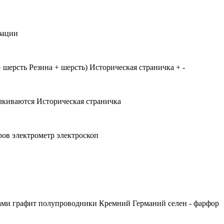
зации
шерсть Резина + шерсть) Историческая страничка + -
алкиваются Историческая страничка
ов электрометр электроскоп
тами графит полупроводники Кремний Германий селен - фарфор