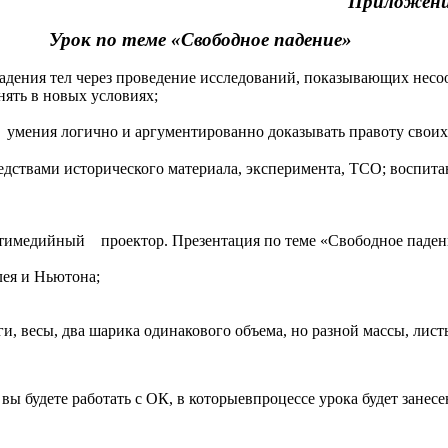
иложение №
Урок по теме «Свободное падение»
дения тел через проведение исследований, показывающих несоо
ять в новых условиях;
умения логично и аргументированно доказывать правоту своих
редствами исторического материала, эксперимента, ТСО; воспит
льтимедийный проектор. Презентация по теме «Свободное паде
лея и Ньютона;
и, весы, два шарика одинакового объема, но разной массы, лист
 вы будете работать с ОК, в которыевпроцессе урока будет зане