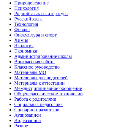
Природоведение
Психология
Родной язык и литература
Русский язык
Технология
Физика
Физкультура и спорт
Химия
Экология
Экономика
Администрирование школы
Внеклассная работа
Классное руководство
Материалы МО
Материалы для родителей
Материалы к аттестации
Междисциплинарное обобщение
Общепедагогические технологии
Работа с родителями
Социальная педагогика
Сценарии праздников
Аудиозаписи
Видеозаписи
Разное