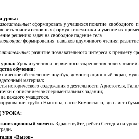
Пр
и урока:
азовательные:
сформировать у учащихся понятие свободного па
верить знания основных формул кинематики и умение их примен
ение решению задач на свободное падение тела
звивающие:
формирования навыков вдумчивого чтения; развитие 
спитательные:
развитие познавательного интереса к предмету с
 урока:
Урок изучения и первичного закрепления новых знаний.
дства обучения
:
ехническое обеспечение: ноутбук, демонстрационный экран, му
аздаточный материал:
сты исторического содержания о деятельности Аристотеля, Гали
рточки с описанием экспериментальных заданий;
 на каждого учащегося.
орудование: трубка Ньютона, насос Комовского, два листа бумаг
Д УРОКА:
рганизационный момент.
Здравствуйте, ребята.Сегодня на уроке
тради.
Стадия «Вызов»