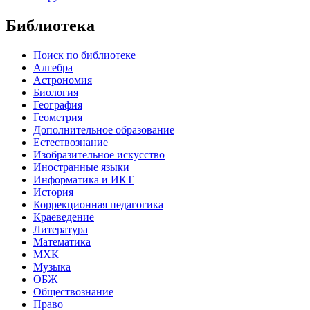
Библиотека
Поиск по библиотеке
Алгебра
Астрономия
Биология
География
Геометрия
Дополнительное образование
Естествознание
Изобразительное искусство
Иностранные языки
Информатика и ИКТ
История
Коррекционная педагогика
Краеведение
Литература
Математика
МХК
Музыка
ОБЖ
Обществознание
Право