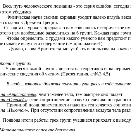
Весь путь человеческого познания - это серия ошибок, сегодня
в этом убедимся.
ическая наука своими корнями уходит далеко вглубь веков, а 
и созданы в Древней Греции.
одня на уроке я предлагаю вам совершить историческое путеш
этого нам необходимо разделиться на 6 групп. Каждая пара груп
бы определить, с трудами какого ученого вам предстоит позн
читывайте вслух его содержание (см.приложение1).
аю, слова Аристотеля могут быть использованы в качестве э
абота в группах
щиеся каждой группы делятся на теоретиков и эксперимент
рические сведения об ученом (Презентация, сл№3,4,5)
Выводы, которые должны получить учащиеся в ходе выполне
ппа «Аристотель»
:
чем тяжелее тело, тем быстрее оно падает
ппа «Галилей»
:
если сопротивление воздуха невелико по сравнению
чиной неодновременности падения тел является сопротивл
ппа «Ньютон»
:
При отсутствии сопротивления воздуха тела разл
водя итоги работы трех групп учащиеся приходят к выводу: п
Математическое описание движения.