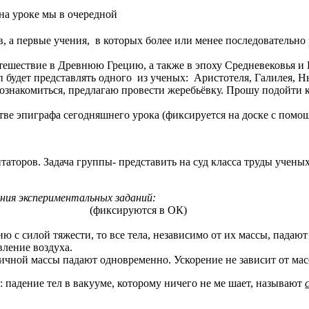
 на уроке мы в очередной
первые учения, в которых более или менее последовательно р
ествие в Древнюю Грецию, а также в эпоху Средневековья и Во
п будет представлять одного из ученых: Аристотеля, Галилея, Н
акомиться, предлагаю провести жеребьёвку. Прошу подойти ко
пиграфа сегодняшнего урока (фиксируется на доске с помощ
аторов. Задача группы
-
представить на суд класса труды учен
ния экспериментальных заданий:
(фиксируются в ОК)
 с силой тяжести, то все тела, независимо от их массы, падают
ение воздуха.
ичной массы падают одновременно. Ускорение не зависит от мас
адение тел в вакууме, которому ничего не ме шает, называют