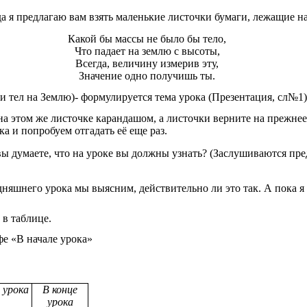
а я предлагаю вам взять маленькие листочки бумаги, лежащие на
Какой бы массы не было бы тело,
Что падает на землю с высоты,
Всегда, величину измерив эту,
Значение одно получишь ты.
л на Землю)- формулируется тема урока (Презентация, сл№1)
том же листочке карандашом, а листочки верните на прежнее мес
ка и попробуем отгадать её еще раз.
умаете, что на уроке вы должны узнать? (Заслушиваются пред
дняшнего урока мы выясним, действительно ли это так. А пока я
в таблице.
е «В начале урока»
 урока
В конце
урока