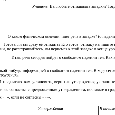
Учитель:
Вы любите отгадывать загадки? Тогд
аком физическом явлении идет речь в загадке? (о падении те
вы ли вы сразу её отгадать? Кто готов, отгадку напишите на э
ий, не рассстраивайтесь, мы вернемся к этой загадке в конце уро
так, речь сегодня пойдет о свободном падении тел. Как вы д
акой-нибудь информацией о свободном падении тел. В ходе сего
ерждения».
 предлагаю вам установить, верны ли утверждения, указанные 
и вы согласны с предложенным ут верждением, поставьте в граф
к «+», если не согласны - «-».
Утверждения
В начале