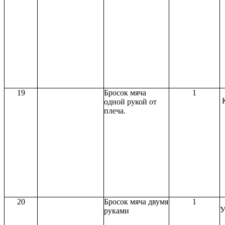
19
Бросок мяча
1
одной рукой от
плеча.
20
Бросок мяча двумя
1
У
руками