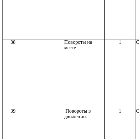
38
Повороты на
1
С
месте.
39
Повороты в
1
С
движении.