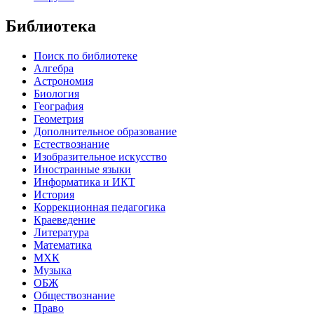
Библиотека
Поиск по библиотеке
Алгебра
Астрономия
Биология
География
Геометрия
Дополнительное образование
Естествознание
Изобразительное искусство
Иностранные языки
Информатика и ИКТ
История
Коррекционная педагогика
Краеведение
Литература
Математика
МХК
Музыка
ОБЖ
Обществознание
Право