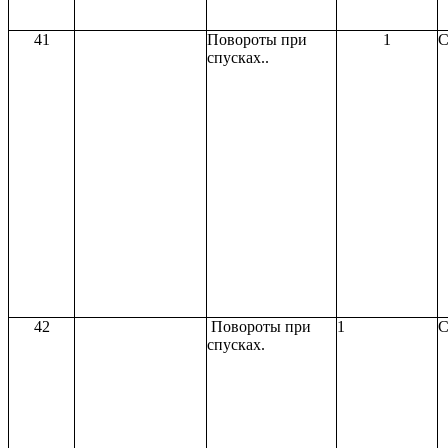
41
Повороты при
1
С
спусках..
42
Повороты при
1
С
спусках.