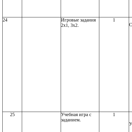
24
Игровые задания
1
С
2х1, 3х2.
25
Учебная игра с
1
заданием.
У