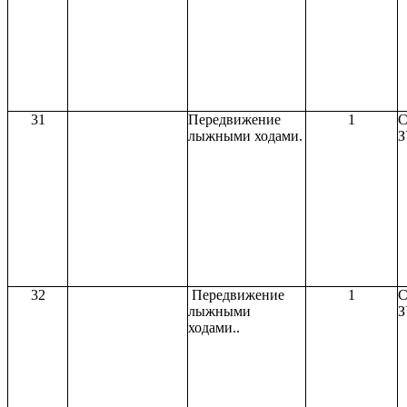
31
Передвижение
1
С
лыжными ходами.
З
32
Передвижение
1
С
лыжными
З
ходами..