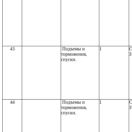
43
Подъемы и
1
С
торможения,
З
спуски.
44
Подъемы и
1
С
торможения,
З
спуски.