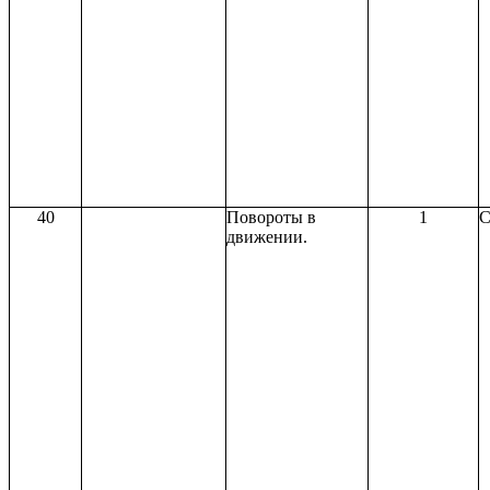
40
Повороты в
1
С
движении.