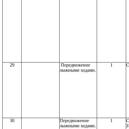
29
Передвижение
1
С
лыжными ходами.
30
Передвижение
1
С
лыжными ходами.
З