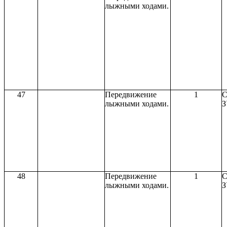
лыжными ходами.
47
Передвижение
1
С
лыжными ходами.
З
48
Передвижение
1
С
лыжными ходами.
З