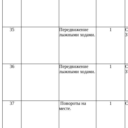
35
Передвижение
1
С
лыжными ходами.
З
36
Передвижение
1
С
лыжными ходами.
З
37
Повороты на
1
С
месте.