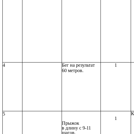
4
Бег на результат
1
60 метров.
К
5
1
Прыжок
в длину с 9-11
шагов.