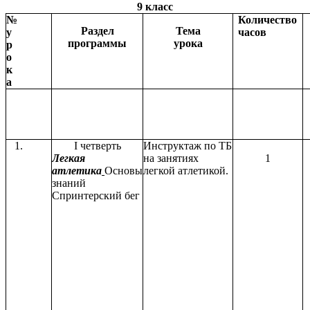
9 класс
№
Количество
Раздел
Тема
у
часов
программы
урока
р
о
к
а
1.
I четверть
Инструктаж по ТБ
Легкая
на занятиях
1
атлетика
Основы
легкой атлетикой.
знаний
Спринтерский бег