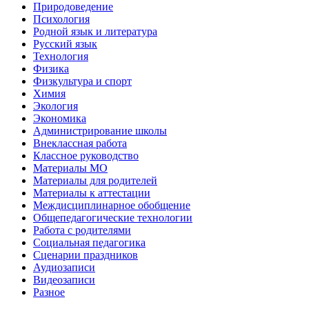
Природоведение
Психология
Родной язык и литература
Русский язык
Технология
Физика
Физкультура и спорт
Химия
Экология
Экономика
Администрирование школы
Внеклассная работа
Классное руководство
Материалы МО
Материалы для родителей
Материалы к аттестации
Междисциплинарное обобщение
Общепедагогические технологии
Работа с родителями
Социальная педагогика
Сценарии праздников
Аудиозаписи
Видеозаписи
Разное