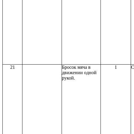
21
Бросок мяча в
1
С
движении одной
рукой.