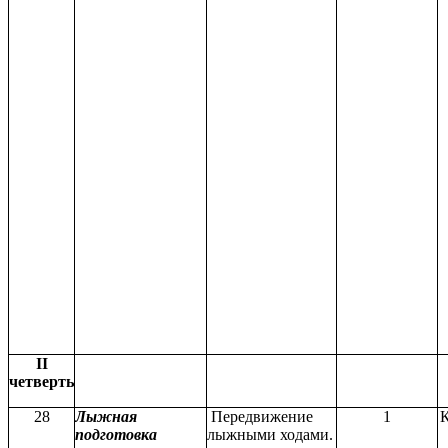
II
четверть
28
Лыжная
Передвижение
1
подготовка
лыжными ходами.