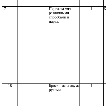
17
Передача мяча
1
К
различными
способами в
парах.
18
Броски мяча двумя
1
руками.