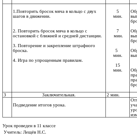
1.Повторить бросок мяча в кольцо с двух
5
Об
шагов в движении.
мин.
вы
бр
2. Повторить бросок мяча в кольцо с
7
Об
остановкой с ближней и средней дистанции.
мин.
вы
бр
3. Повторение и закрепление штрафного
броска.
5
Об
мин.
вы
4. Игра по упрощенным правилам.
15
мин.
Об
пр
пр
бр
3
Заключительная.
2 мин.
От
Подведение итогов урока.
уч
уро
изм
Урок проведен в 11 классе
Учитель: Лещёв Н.С.