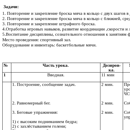
Задачи:
1. Повторение и закрепление броска мяча в кольцо с двух шагов в
2. Повторение и закрепление броска мяча в кольцо с ближней, сре
3. Повторение и закрепление штрафного броска.
4.Отработка игровых навыков, развитие координации ,скорости и 
5.Воспитание дисциплины, сознательного 
Место проведения: спортивный зал.
Оборудование и инвентарь: баскетбольные мячи.
№
Часть урока.
Дозиров-
ка.
1
Вводная.
11 мин
1. Построение, сообщение задач.
2 мин.
Пр
уро
ЧСС
2. Равномерный бег.
2 мин.
Со
3. Беговые упражнения:
2 мин.
Со
уп
1) с высоким подниманием бедра;
2) с захлёстыванием голени;