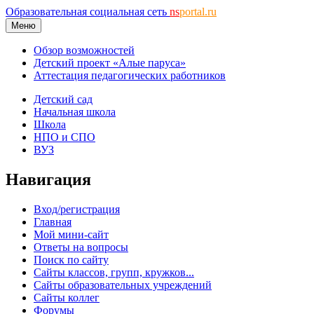
Образовательная социальная сеть
ns
portal.ru
Меню
Обзор возможностей
Детский проект «Алые паруса»
Аттестация педагогических работников
Детский сад
Начальная школа
Школа
НПО и СПО
ВУЗ
Навигация
Вход/регистрация
Главная
Мой мини-сайт
Ответы на вопросы
Поиск по сайту
Сайты классов, групп, кружков...
Сайты образовательных учреждений
Сайты коллег
Форумы