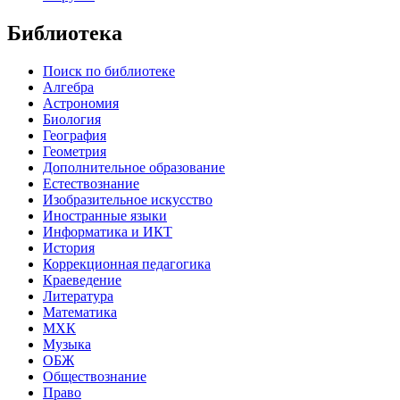
Библиотека
Поиск по библиотеке
Алгебра
Астрономия
Биология
География
Геометрия
Дополнительное образование
Естествознание
Изобразительное искусство
Иностранные языки
Информатика и ИКТ
История
Коррекционная педагогика
Краеведение
Литература
Математика
МХК
Музыка
ОБЖ
Обществознание
Право