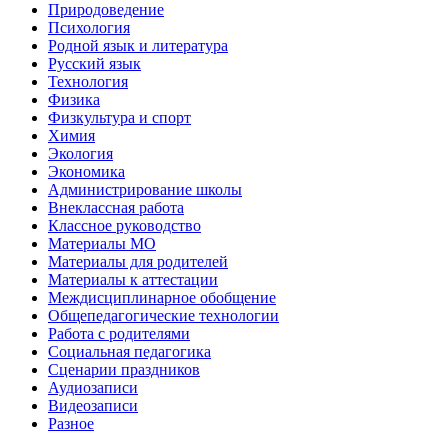
Природоведение
Психология
Родной язык и литература
Русский язык
Технология
Физика
Физкультура и спорт
Химия
Экология
Экономика
Администрирование школы
Внеклассная работа
Классное руководство
Материалы МО
Материалы для родителей
Материалы к аттестации
Междисциплинарное обобщение
Общепедагогические технологии
Работа с родителями
Социальная педагогика
Сценарии праздников
Аудиозаписи
Видеозаписи
Разное