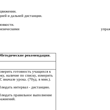
 движении.
дней и дальней дистанции.
ловкости.
отношения к занятиям физическими упражне
Методические рекомендации.
оверить готовность учащихся к
ку, наличие по списку, измерить
 вначале урока. (70уд. в мин.).
блюдать интервал - дистанцию.
блюдать правильное выполнение
ражнений.