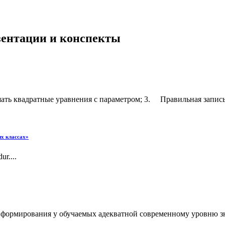
езентации и конспекты
ть квадратные уравнения с параметром; 3. Правильная запись 
их классах»
r....
я формирования у обучаемых адекватной современному уровню з