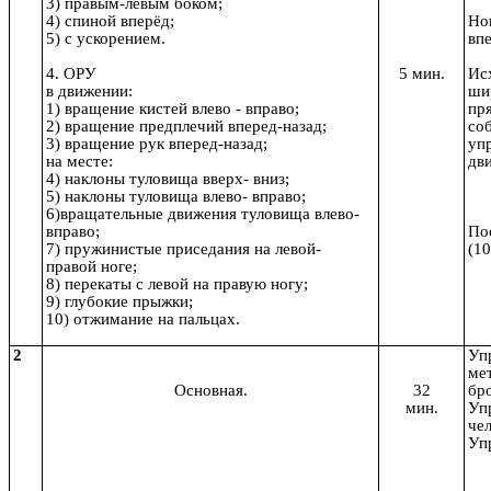
3) правым-левым боком;
4) спиной вперёд;
Но
5) с ускорением.
впе
4. ОРУ
5 мин.
Ис
в движении:
шир
1) вращение кистей влево - вправо;
пр
2) вращение предплечий вперед-назад;
со
3) вращение рук вперед-назад;
уп
на месте:
дв
4) наклоны туловища вверх- вниз;
5) наклоны туловища влево- вправо;
6)вращательные движения туловища влево-
вправо;
По
7) пружинистые приседания на левой-
(10
правой ноге;
8) перекаты с левой на правую ногу;
9) глубокие прыжки;
10) отжимание на пальцах.
2
Уп
ме
Основная.
32
бр
мин.
Уп
чел
Уп