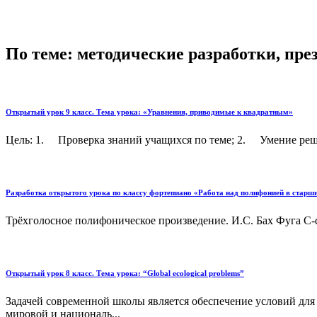
По теме: методические разработки, пр
Открытый урок 9 класс. Тема урока: «Уравнения, приводимые к квадратным»
Цель: 1. Проверка знаний учащихся по теме; 2. Умение реша
Разработка открытого урока по классу фортепиано «Работа над полифонией в старш
Трёхголосное полифоническое произведение. И.С. Бах Фуга С-du
Открытый урок 8 класс. Тема урока: “Global ecological problems”
Задачей современной школы является обеспечение условий дл
мировой и националь...