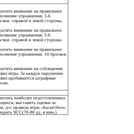
ратить внимание на правильное
полнение упражнения. 5-6
осков справой и левой стороны.
ратить внимание на правильное
полнение упражнения. 5-6
осков справой и левой стороны.
ратить внимание на правильное
полнение упражнения. 10 бросков.
ратить внимание на соблюдение
авил игры. За каждое нарушение
авил пробиваются штрафные
оски.
метить наиболее подготовленных
ащихся, выставить оценки за
к, д\з: правила игры «Баскетбол»,
ерить ЧСС(70-80 уд. в мин.).