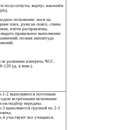
ги полусогнуты, корпус наклонён
рёд.
ходное положение: ноги на
ине плеч, руки на поясе, спина
ямая, плечи расправлены;
блюдать правильное выполнение
ражнений; полная амплитуда
ижений.
сле разминки измерить ЧСС.
0-120 уд. в мин.).
р.1-2 выполняются поточным
тодом встречными колоннами
осок-подбор передача.
р.3 выполняется группой по 2-3
овека.
р.4 участвуют все учащиеся.