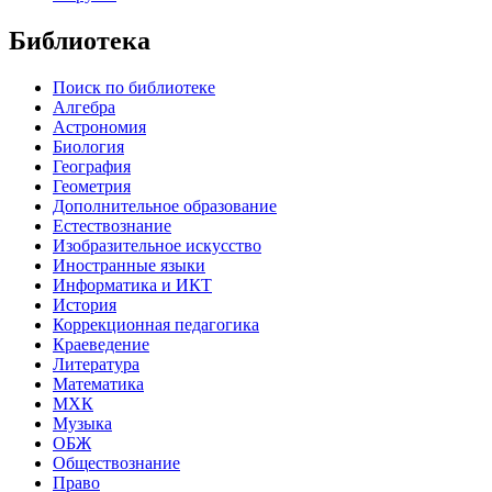
Библиотека
Поиск по библиотеке
Алгебра
Астрономия
Биология
География
Геометрия
Дополнительное образование
Естествознание
Изобразительное искусство
Иностранные языки
Информатика и ИКТ
История
Коррекционная педагогика
Краеведение
Литература
Математика
МХК
Музыка
ОБЖ
Обществознание
Право