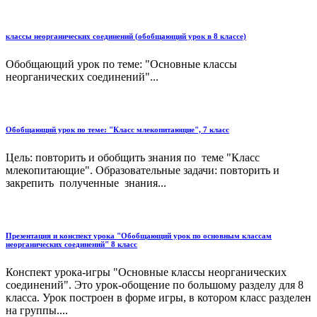
классы неорганических соединений (обобщающий урок в 8 классе)
Обобщающий урок по теме: "Основные классы
неорганических соединений"...
Обобщающий урок по теме: "Класс млекопитающие", 7 класс
Цель: повторить и обобщить знания по теме "Класс
млекопитающие". Образовательные задачи: повторить и
закрепить полученные знания...
Презентация и конспект урока "Обобщающий урок по основным классам
неорганических соединений" 8 класс
Конспект урока-игры "Основные классы неорганических
соединений". Это урок-обощение по большому разделу для 8
класса. Урок построен в форме игры, в котором класс разделен
на группы....