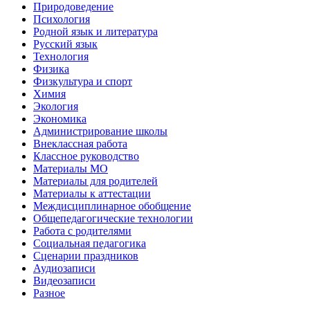
Природоведение
Психология
Родной язык и литература
Русский язык
Технология
Физика
Физкультура и спорт
Химия
Экология
Экономика
Администрирование школы
Внеклассная работа
Классное руководство
Материалы МО
Материалы для родителей
Материалы к аттестации
Междисциплинарное обобщение
Общепедагогические технологии
Работа с родителями
Социальная педагогика
Сценарии праздников
Аудиозаписи
Видеозаписи
Разное