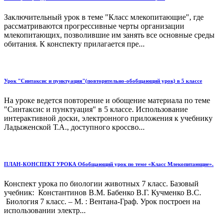
Заключительный урок в теме "Класс млекопитающие", где
рассматриваются прогрессивные черты организации
млекопитающих, позволившие им занять все основные среды
обитания. К конспекту прилагается пре...
Урок "Синтаксис и пунктуация"(повторительно-обобщающий урок) в 5 классе
На уроке ведется повторение и обощение материала по теме
"Синтаксис и пунктуация" в 5 классе. Использование
интерактивной доски, электронного приложения к учебнику
Ладыженской Т.А., доступного кроссво...
ПЛАН-КОНСПЕКТ УРОКА Обобщающий урок по теме «Класс Млекопитающие».
Конспект урока по биологии животных 7 класс. Базовый
учебник: Константинов В.М. Бабенко В.Г. Кучменко В.С.
Биология 7 класс. – М. : Вентана-Граф. Урок построен на
использовании электр...