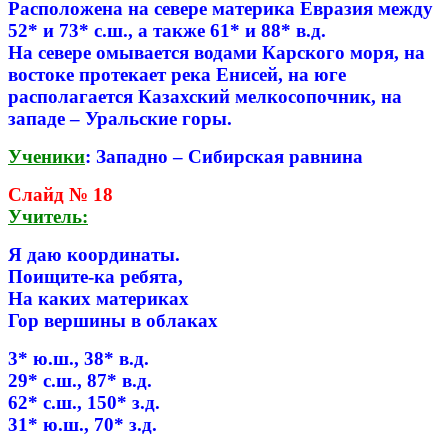
Расположена на севере материка Евразия между
52* и 73* с.ш., а также 61* и 88* в.д.
На севере омывается водами Карского моря, на
востоке протекает река Енисей, на юге
располагается Казахский мелкосопочник, на
западе – Уральские горы.
Ученики
: Западно – Сибирская равнина
Слайд № 18
Учитель:
Я даю координаты.
Поищите-ка ребята,
На каких материках
Гор вершины в облаках
3* ю.ш., 38* в.д.
29* с.ш., 87* в.д.
62* с.ш., 150* з.д.
31* ю.ш., 70* з.д.