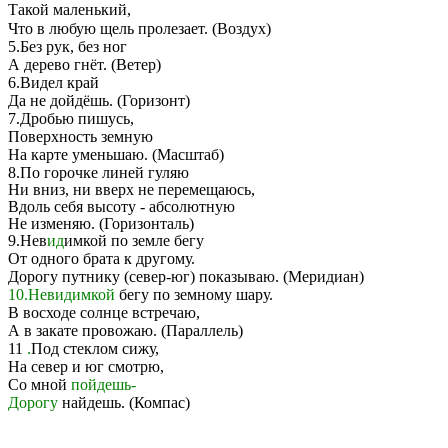
Такой маленький,
Что в любую щель пролезает. (Воздух)
5.Без рук, без ног
А дерево гнёт. (Ветер)
6.Видел край
Да не дойдёшь. (Горизонт)
7.Дробью пишусь,
Поверхность земную
На карте уменьшаю. (Масштаб)
8.По горочке линей гуляю
Ни вниз, ни вверх не перемещаюсь,
Вдоль себя высоту - абсолютную
Не изменяю. (Горизонталь)
9.Нев
ид
имкой по земле бегу
От одного брата к другому.
Дорогу путнику (север-юг) показываю. (Меридиан)
10.Невидимкой
бегу по земному шару.
В восходе солнце встречаю,
А в закате провожаю. (Параллель)
11
.
Под стеклом сижу,
На север и юг смотрю,
Со мной
пойдешь-
Дорогу
найдешь. (Компас)