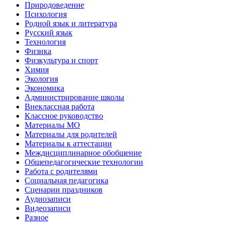
Природоведение
Психология
Родной язык и литература
Русский язык
Технология
Физика
Физкультура и спорт
Химия
Экология
Экономика
Администрирование школы
Внеклассная работа
Классное руководство
Материалы МО
Материалы для родителей
Материалы к аттестации
Междисциплинарное обобщение
Общепедагогические технологии
Работа с родителями
Социальная педагогика
Сценарии праздников
Аудиозаписи
Видеозаписи
Разное