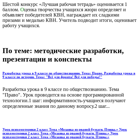
Шестой конкурс «Лучшая рабочая тетрадь» оценивается 1
баллом.
О
ценка творчества учащихся жюри определяет и
объявляет победителей КВН, награждает их сладкими
призами и медалью КВН. Учитель подводит итоги, оценивает
работу учащихся.
По теме: методические разработки,
презентации и конспекты
Разработка урока в 9 классе по обществознанию. Тема: Право. Разработка урока в
9 классе по истории. Тема: "Всё для фронта! Всё для победы!"
Разработка урока в 9 классе по обществознанию. Тема
"Право". Урок проводится на основе програмированной
технологии.1 шаг: информативность-учащиеся получают
определенные знания по данному вопросу.2 шаг...
Урок психомоторики 2 класс Тема «Мозаика из рваной бумаги. Птицы.» Урок
психомоторики 2 класс Тема «Мозаика из рваной бумаги. Птицы.» Урок
психомоторики 2 класс Тема «Мозаика из рваной бумаги. Птицы.»