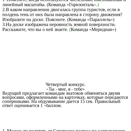
линейный масштабы. (Команда «Горизонталь
».)
2.В каком направлении двигалась группа туристов, если в
полдень тень от них была направлена в сторону движения?
Изобразите на доске. Поясните. (Команда «Параллель»)
3.На доске изображена неровность земной поверхности.
Расскажите, что вы о ней знаете.
(
Команда «Меридиан»)
Четвертый конкурс.
«
Ты - мне, я - тебе»
Ведущий предлагает командам знатоков обменяться двумя
вопросами, оформленными на карточках
,
которые передаются
соперниками. На обдумывание дается 15 сек. Правильный
ответ оценивается 1
«
баллом.
1. Можно ли полететь от Северного полюса по направлению