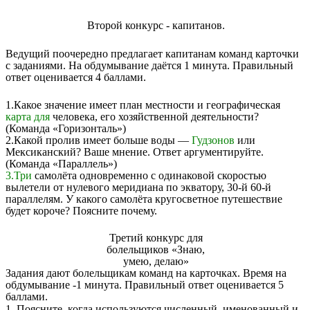
Второй конкурс - капитанов.
Ведущий поочередно предлагает капитанам команд карточки
с заданиями. На обдумывание даётся 1 минута. Правильный
ответ оценивается 4 баллами.
1.Какое значение имеет план местности и географическая
карта для
человека, его хозяйственной деятельности?
(Команда «Горизонталь»)
2.Какой пролив имеет больше воды —
Гудзонов
или
Мексиканский? Ваше мнение. Ответ аргументируйте.
(Команда «Параллель»)
3.Три
самолёта одновременно с одинаковой скоростью
вылетели от нулевого меридиана по экватору, 30-й 60-й
параллелям. У какого самолёта кругосветное путешествие
будет короче? Поясните почему.
Третий конкурс для
болельщиков «Знаю,
умею, делаю»
Задания дают болельщикам команд на карточках. Время на
обдумывание -1 минута. Правильный ответ оценивается 5
баллами.
1
.
Поясните, когда используются численный, именованный и