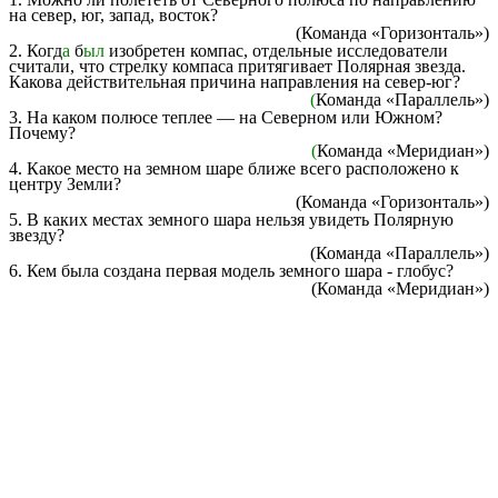
на север, юг, запад, восток?
(Команда «Горизонталь»)
2. Когд
а
б
ыл
изобретен компас, отдельные исследователи
считали, что стрелку компаса притягивает Полярная звезда.
Какова действительная причина направления на север-юг?
(
Команда «Параллель»)
3. На каком полюсе теплее — на Северном или Южном?
Почему?
(
Команда «Меридиан»)
4. Какое место на земном шаре ближе всего расположено к
центру Земли?
(Команда «Горизонталь»)
5. В каких местах земного шара нельзя увидеть Полярную
звезду?
(Команда «Параллель»)
6. Кем была создана первая модель земного шара - глобус?
(Команда «Меридиан»)