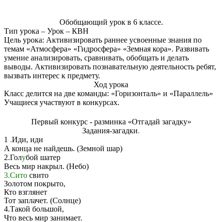
Обобщающий урок в 6 классе.
Тип урока – Урок – КВН
Цель урока: Активизировать раннее усвоенные знания по
темам «Атмосфера» «Гидросфера» «Земная кора». Развивать
умение анализировать, сравнивать, обобщать и делать
выводы. Активизировать познавательную деятельность ребят,
вызвать интерес к предмету.
Ход урока
Класс делится на две команды: «Горизонталь» и «Параллель»
Учащиеся участвуют в конкурсах.
Первый конкурс - разминка «Отгадай загадку»
Задания-загадки
.
1
.
Иди, иди
А конца не найдешь. (Земной шар)
2.Гол
у
бой шатер
Весь мир накрыл. (Небо)
3.Сито
свито
Золотом покрыто,
Кто взглянет
Тот заплачет. (Солнце)
4.Такой большой,
Что весь мир занимает.