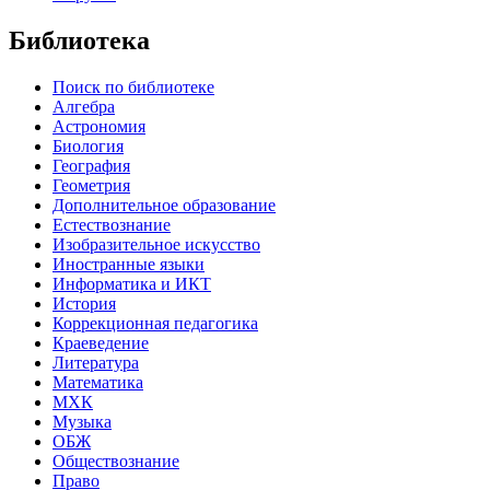
Библиотека
Поиск по библиотеке
Алгебра
Астрономия
Биология
География
Геометрия
Дополнительное образование
Естествознание
Изобразительное искусство
Иностранные языки
Информатика и ИКТ
История
Коррекционная педагогика
Краеведение
Литература
Математика
МХК
Музыка
ОБЖ
Обществознание
Право