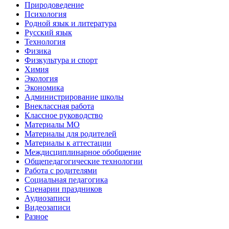
Природоведение
Психология
Родной язык и литература
Русский язык
Технология
Физика
Физкультура и спорт
Химия
Экология
Экономика
Администрирование школы
Внеклассная работа
Классное руководство
Материалы МО
Материалы для родителей
Материалы к аттестации
Междисциплинарное обобщение
Общепедагогические технологии
Работа с родителями
Социальная педагогика
Сценарии праздников
Аудиозаписи
Видеозаписи
Разное