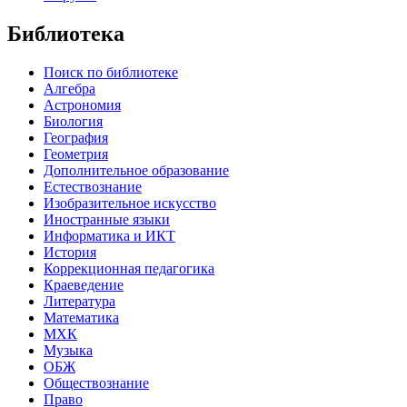
Библиотека
Поиск по библиотеке
Алгебра
Астрономия
Биология
География
Геометрия
Дополнительное образование
Естествознание
Изобразительное искусство
Иностранные языки
Информатика и ИКТ
История
Коррекционная педагогика
Краеведение
Литература
Математика
МХК
Музыка
ОБЖ
Обществознание
Право