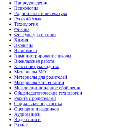
Природоведение
Психология
Родной язык и литература
Русский язык
Технология
Физика
Физкультура и спорт
Химия
Экология
Экономика
Администрирование школы
Внеклассная работа
Классное руководство
Материалы МО
Материалы для родителей
Материалы к аттестации
Междисциплинарное обобщение
Общепедагогические технологии
Работа с родителями
Социальная педагогика
Сценарии праздников
Аудиозаписи
Видеозаписи
Разное