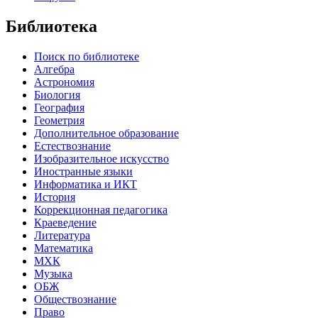
Библиотека
Поиск по библиотеке
Алгебра
Астрономия
Биология
География
Геометрия
Дополнительное образование
Естествознание
Изобразительное искусство
Иностранные языки
Информатика и ИКТ
История
Коррекционная педагогика
Краеведение
Литература
Математика
МХК
Музыка
ОБЖ
Обществознание
Право