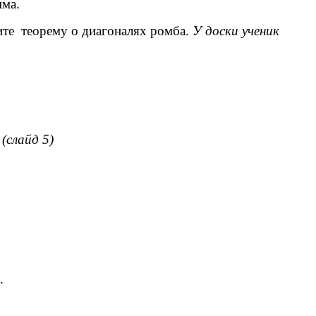
ма.
жите теорему о диагоналях ромба.
У доски ученик
(слайд 5)
.