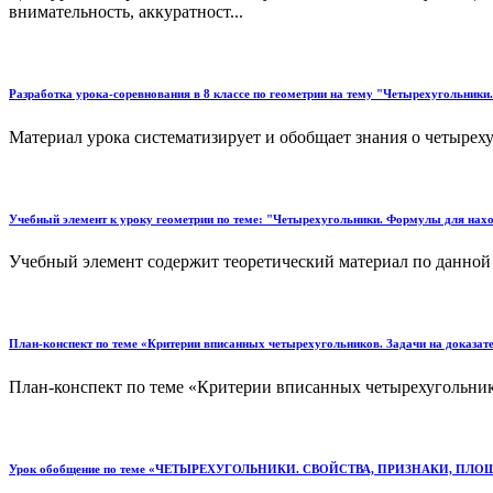
внимательность, аккуратност...
Разработка урока-соревнования в 8 классе по геометрии на тему "Четырехугольники
Материал урока систематизирует и обобщает знания о четырехуг
Учебный элемент к уроку геометрии по теме: "Четырехугольники. Формулы для нах
Учебный элемент содержит теоретический материал по данной т
План-конспект по теме «Критерии вписанных четырехугольников. Задачи на доказат
План-конспект по теме «Критерии вписанных четырехугольников
Урок обобщение по теме «ЧЕТЫРЕХУГОЛЬНИКИ. СВОЙСТВА, ПРИЗНАКИ, П