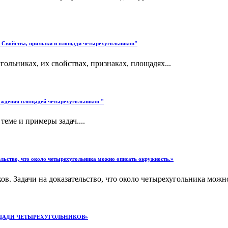
. Свойства, признаки и площади четырехугольников"
ольниках, их свойствах, признаках, площадях...
ождения площадей четырехугольников "
еме и примеры задач....
ельство, что около четырехугольника можно описать окружность.»
. Задачи на доказательство, что около четырехугольника можно
ЛОЩАДИ ЧЕТЫРЕХУГОЛЬНИКОВ»