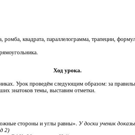
ромба, квадрата, параллелограмма, трапеции, формули
рямоугольника.
Ход урока.
никах. Урок проведём следующим образом: за правильн
чших знатоков темы, выставим отметки.
ложные стороны и углы равны».
У доски ученик доказ
д 2)