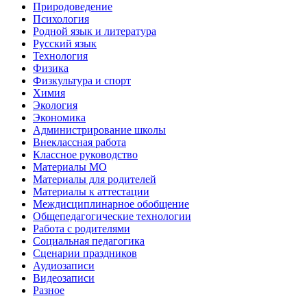
Природоведение
Психология
Родной язык и литература
Русский язык
Технология
Физика
Физкультура и спорт
Химия
Экология
Экономика
Администрирование школы
Внеклассная работа
Классное руководство
Материалы МО
Материалы для родителей
Материалы к аттестации
Междисциплинарное обобщение
Общепедагогические технологии
Работа с родителями
Социальная педагогика
Сценарии праздников
Аудиозаписи
Видеозаписи
Разное