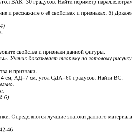
ол ВАК=30 градусов. Найти периметр параллелограм
ие и расскажите о её свойствах и признаках. б) Дока
4)
в.
зовите свойства и признаки данной фигуры.
ны».
Ученик доказывает теорему по готовому рисунку 
тва и признаки.
4 см, АД=7 см, угол СДА=60 градусов. Найти ВС.
ельно.
и.
д 6)
нки. Определяются лучшие знатоки данного материала
.42-46