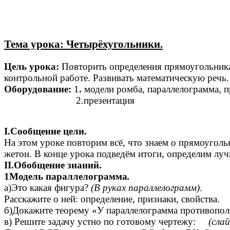
Тема урока: Четырёхугольники.
Цель урока:
Повторить определения прямоугольника, 
контрольной работе. Развивать математическую речь.
Оборудование:
1
.
модели ромба, параллелограмма, п
2.презентация
I.Сообщение цели.
На этом уроке повторим всё, что знаем о прямоуголь
жетон. В конце урока подведём итоги, определим лу
II.Обобщение знаний.
1Модель параллелограмма
.
а)Это какая фигура?
(В руках параллелограмм)
.
Расскажите о ней: определение, признаки, свойства.
б)Докажите теорему «У параллелограмма противопо
в) Решите задачу устно по готовому чертежу:
(слай