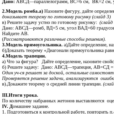
Дано:
АВСД—параллелограмм, ВС=6 см, ВК=2 см, уг
2.Модель ромба.а)
Назовите фигуру, дайте определен
доказывает теорему по готовому рисунку (слайд 3)
в) Решите задачу устно по готовому рисунку:
(слайд 
Дано: АВСД—ромб, ВД=5 см, угол ВАД=60 градусо
Найдите АВ.
(
Рассматриваются различные способы решения).
3.Модель прямоугольника.
а)Дайте определение, на
б)Доказать теорему «Диагонали прямоугольника рав
4.Модель трапеции.
а) Что за фигура? Дайте определение, назовите свойс
б) Решите задачу: Дано: АВСД—трапеция, АВ=СД = 
Один уч-ся решает за доской, остальные самостоят
Проверяется решение задачи, анализируются ошибк
в).Докажите теорему о средней линии трапеции.
(слай
III.Итоги урока.
По количеству набранных жетонов выставляются оце
IV. Д
омашнее задание.
1. Подготовиться к контрольной работе, повторить п