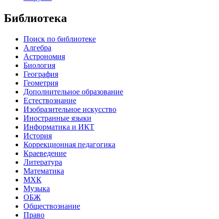
Библиотека
Поиск по библиотеке
Алгебра
Астрономия
Биология
География
Геометрия
Дополнительное образование
Естествознание
Изобразительное искусство
Иностранные языки
Информатика и ИКТ
История
Коррекционная педагогика
Краеведение
Литература
Математика
МХК
Музыка
ОБЖ
Обществознание
Право