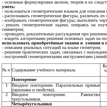
- основные формулировки аксиом, теорем и их следс
уметь:
-
пользоваться геометрическим языком для описания
-
распознавать геометрические фигуры, различать их
-
изображать геометрические фигуры; выполнять черт
-
решать геометрические задачи, опираясь на изу
симметрии;
-
проводить доказательные рассуждения при решении 
-
владеть алгоритмами решения основных задач на по
использовать приобретённые знания и умения в п
- описания реальных ситуаций на языке геометрии;
- решение практических задач, связанных с нахожден
- построений геометрическими инструментами (линейк
К
№ п
Содержание учебного материала
ч
Повторение
1
Вводное повторение. Параллельные прямые
(признаки и свойства).
2
Вводное повторение. Равенство
треугольников.
Четырёхугольники