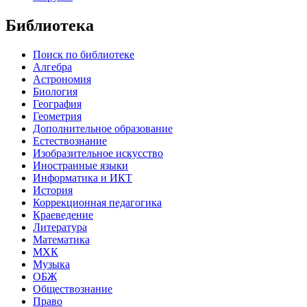
Библиотека
Поиск по библиотеке
Алгебра
Астрономия
Биология
География
Геометрия
Дополнительное образование
Естествознание
Изобразительное искусство
Иностранные языки
Информатика и ИКТ
История
Коррекционная педагогика
Краеведение
Литература
Математика
МХК
Музыка
ОБЖ
Обществознание
Право