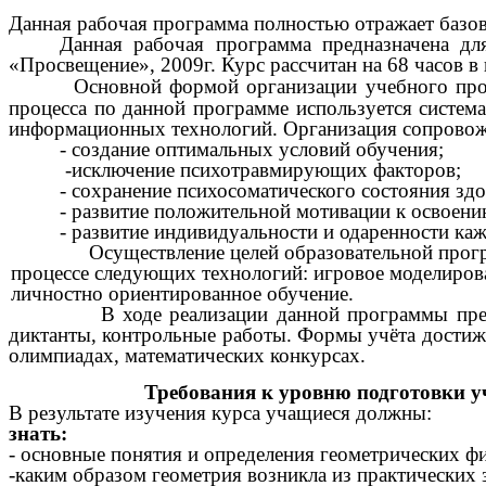
Данная рабочая программа полностью отражает базо
Данная рабочая программа предназначена дл
«Просвещение», 2009г. Курс рассчитан на 68 часов в 
Основной формой организации учебного проц
процесса по данной программе используется систем
информационных технологий. Организация сопровож
- создание оптимальных условий обучения;
-исключение психотравмирующих факторов;
- сохранение психосоматического состояния зд
- развитие положительной мотивации к освоен
- развитие индивидуальности и одаренности каж
Осуществление целей образовательной програм
процессе следующих технологий: игровое моделирован
личностно ориентированное обучение.
В ходе реализации данной программы предус
диктанты, контрольные работы. Формы учёта достижен
олимпиадах, математических конкурсах.
Требования к уровню подготовки уч
В результате изучения курса учащиеся должны:
знать:
- основные понятия и определения геометрических ф
-каким образом геометрия возникла из практических 