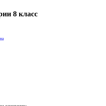
рии 8 класс
на
 на основании
: