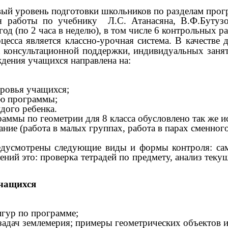
вый уровень подготовки школьников по разделам прог
я работы по учебнику Л.С. Атанасяна, В.Ф.Бутузов
год (по 2 часа в неделю), в том числе 6 контрольных р
есса является классно-урочная система. В качестве
а консультационной поддержки, индивидуальных заня
дения учащихся направлена на:
оровья учащихся;
ию программы;
дого ребенка.
мы по геометрии для 8 класса обусловлено так же и
ие (работа в малых группах, работа в парах сменного
мотрены следующие виды и формы контроля: самос
ий это: проверка тетрадей по предмету, анализ текущ
ащихся
игур по программе;
задач землемерия; примеры геометрических объектов 