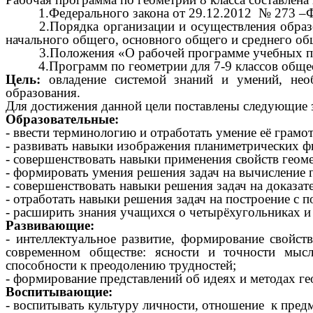
1.Федерального закона от 29.12.2012 № 273 –
2.Порядка организации и осуществления обра
начального общего, основного общего и среднего о
3.Положения «О рабочей программе учебных пре
4.Программ по геометрии для 7-9 классов обще
Цель:
овладение системой знаний и умений, нео
образования.
Для достижения данной цели поставлены следующие 
Образовательные:
- ввести терминологию и отработать умение её грамо
- развивать навыки изображения планиметрических 
- совершенствовать навыки применения свойств геом
- формировать умения решения задач на вычисление 
- совершенствовать навыки решения задач на доказате
- отработать навыки решения задач на построение с 
- расширить знания учащихся о четырёхугольниках и
Развивающие:
- интеллектуальное развитие, формирование свойст
современном обществе: ясности и точности мысл
способности к преодолению трудностей;
- формирование представлений об идеях и методах ге
Воспитывающие:
- воспитывать культуру личности, отношение к пред