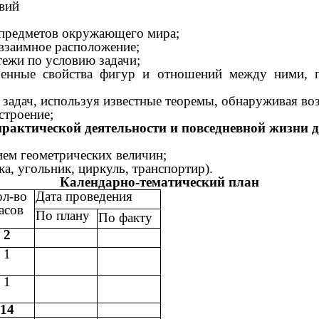
твий
 предметов окружающего мира;
 взаимное расположение;
ежи по условию задачи;
ченные свойства фигур и отношений между ними, п
задач, используя известные теоремы, обнаруживая во
строение;
рактической деятельности и повседневной жизни д
ием геометрических величин;
а, угольник, циркуль, транспортир).
Календарно-тематический план
ол-во
Дата проведения
асов
По плану
По факту
2
1
1
14