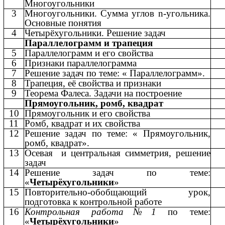
Многоугольники
3
Многоугольники. Сумма углов n-угольника.
Основные понятия
4
Четырёхугольники. Решение задач
Параллелограмм и трапеция
5
Параллелограмм и его свойства
6
Признаки параллелограмма
7
Решение задач по теме: «
Параллелограмм».
8
Трапеция, её свойства и признаки
9
Теорема Фалеса. Задачи на построение
Прямоугольник, ромб, квадрат
10
Прямоугольник и его свойства
11
Ромб, квадрат и их свойства
12
Решение задач по теме: «
Прямоугольник,
ромб, квадрат».
13
Осевая и центральная симметрия, решение
задач
14
Решение задач по теме:
«
Четырёхугольники
»
15
Повторительно-обобщающий урок,
подготовка к контрольной работе
16
Контрольная работа№1
по теме:
«
Четырёхугольники
»