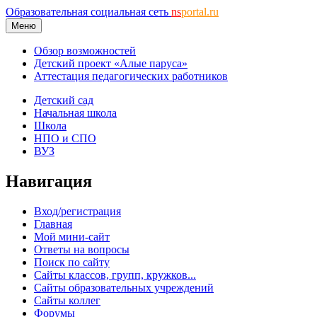
Образовательная социальная сеть
ns
portal.ru
Меню
Обзор возможностей
Детский проект «Алые паруса»
Аттестация педагогических работников
Детский сад
Начальная школа
Школа
НПО и СПО
ВУЗ
Навигация
Вход/регистрация
Главная
Мой мини-сайт
Ответы на вопросы
Поиск по сайту
Сайты классов, групп, кружков...
Сайты образовательных учреждений
Сайты коллег
Форумы