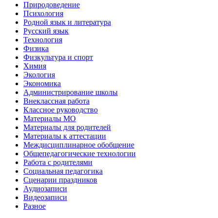
Природоведение
Психология
Родной язык и литература
Русский язык
Технология
Физика
Физкультура и спорт
Химия
Экология
Экономика
Администрирование школы
Внеклассная работа
Классное руководство
Материалы МО
Материалы для родителей
Материалы к аттестации
Междисциплинарное обобщение
Общепедагогические технологии
Работа с родителями
Социальная педагогика
Сценарии праздников
Аудиозаписи
Видеозаписи
Разное