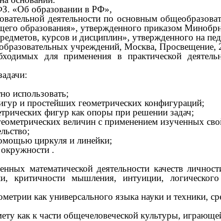
ФЗ. «Об образовании в РФ»,
зовательной деятельности по основным общеобразов
бщего образования», утвержденного приказом Минобрн
дметов, курсов и дисциплин», утвержденного на педаг
образовательных учреждений, Москва, Просвещение, 2
бходимых для применения в практической деятель
задачи:
тно использовать;
фигур и простейших геометрических конфигураций;
етрических фигур как опоры при решении задач;
геометрических величин с применением изученных сво
льство;
помощью циркуля и линейки;
 окружности .
венных математической деятельности качеств лично
и, критичности мышления, интуиции, логического
ометрии как универсального языка науки и техники, ср
мету как к части общечеловеческой культуры, играюще