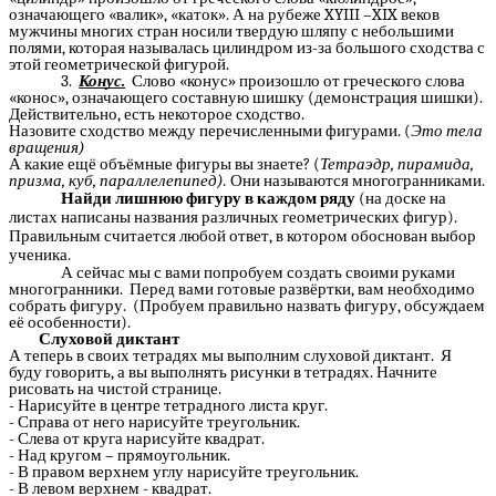
означающего «валик», «каток». А на рубеже XYIII –XIX веков
мужчины многих стран носили твердую шляпу с небольшими
полями, которая называлась цилиндром из-за большого сходства с
этой геометрической фигурой.
3.
Конус.
Слово «конус» произошло от греческого слова
«конос», означающего составную шишку (демонстрация шишки).
Действительно, есть некоторое сходство.
Назовите сходство между перечисленными фигурами. (
Это тела
вращения)
А какие ещё объёмные фигуры вы знаете? (
Тетраэдр, пирамида,
призма, куб, параллелепипед).
Они называются многогранниками.
Найди лишнюю фигуру в каждом ряду
(на доске на
листах написаны названия различных геометрических фигур).
Правильным считается любой ответ, в котором обоснован выбор
ученика.
А сейчас мы с вами попробуем создать своими руками
многогранники. Перед вами готовые развёртки, вам необходимо
собрать фигуру. (Пробуем правильно назвать фигуру, обсуждаем
её особенности).
Слуховой диктант
А теперь в своих тетрадях мы выполним слуховой диктант. Я
буду говорить, а вы выполнять рисунки в тетрадях. Начните
рисовать на чистой странице.
- Нарисуйте в центре тетрадного листа круг.
- Справа от него нарисуйте треугольник.
- Слева от круга нарисуйте квадрат.
- Над кругом – прямоугольник.
- В правом верхнем углу нарисуйте треугольник.
- В левом верхнем - квадрат.