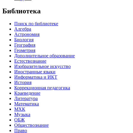
Библиотека
Поиск по библиотеке
Алгебра
Астрономия
Биология
География
Геометрия
Дополнительное образование
Естествознание
Изобразительное искусство
Иностранные языки
Информатика и ИКТ
История
Коррекционная педагогика
Краеведение
Литература
Математика
МХК
Музыка
ОБЖ
Обществознание
Право