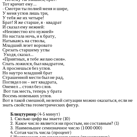
Тот кричит ему…
- Смотри ты полней меня и шире,
У меня углов лишь три,
У тебя же их четыре!
Брат! Я же старше, я - квадрат
И сказал ему нежней:
«Неизвестно кто нужней»
Но настала ночь, и к брату,
Натыкаясь на стволы,
Младший лезет воровато
Срезать старшему углы
Уходя, сказал…
«Приятных, я тебе желаю снов».
Спать ложился, был квадратом,
А проснешься без углов.
Но наутро младший брат
Страшенной мести был не рад,
Поглядел он – нет квадрата,
Онемел ... стоял без слов.
Вот так месть, теперь у брата
Восемь новеньких углов.
Вот в такой смешной, нелепой ситуации можно оказаться, если не
знать свойства геометрических фигур.
Блицтурнир
(4-5 минут)
1. Сколько цифр вы знаете (10)
2. Какое число является ни простым, ни составным? (1)
3. Наименьшее семизначное число (1 000 000)
4. Сотая часть числа (процент)