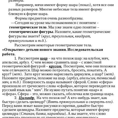
размеры.
Например, мячи имеют форму шара (показ), хотя все они
разных размеров. Многие небесные тела имеют форму
близкую к форме шара.
Формы предметов очень разнообразны.
―Сегодня на уроке мы познакомимся с понятием –
геометрическое тело
. Мы уже знаем одно понятие –
геометрические фигуры
. Назовите, какие геометрические
фигуры вы знаете? (
круг, треугольник, квадрат,
прямоугольник и т.д.
).
Рассмотрим некоторые геометрические тела.
«Открытие» детьми нового знания. Исследовательская
работа.
1. Рассмотрим
шар
– на что похож шар: на клубок, мяч,
апельсин, арбуз. С чем можно сравнить шар – с известной
геометрической фигурой –
кругом.
Посмотрим, чем они похожи и
чем отличаются. Шар можно потрогать, бросить, покатить. А
круг? (
нет
). Зато круг можно нарисовать циркулем, а шар? (
нет).
Назовите предметы, похожие на шар. (
арбуз, апельсин, теннисный
мяч, и т.д.
) Поверхность шара называют сферой. Слово «сфера»
произошло от греческого слова «сфайра», которое переводится на
русский язык как " мяч". Не нужно путать понятия «шар» и
«сфера». Сфера – это, можно сказать, оболочка или граница шара.
2.
Цилиндр
.
На что похож он? А кто-нибудь знает, как
быстро сделать цилиндр? (
Взять прямоугольник и свернуть его).
Перед вами лежат ваши рисунки и скрепки, давайте быстро
сделаем цилиндры. Назовите предметы, которые имеют форму
цилиндра (
Стакан, банка, карандаш
). А вы знаете, что слово
«цилиндр» произошло от греческого слова «кюлиндрос»,