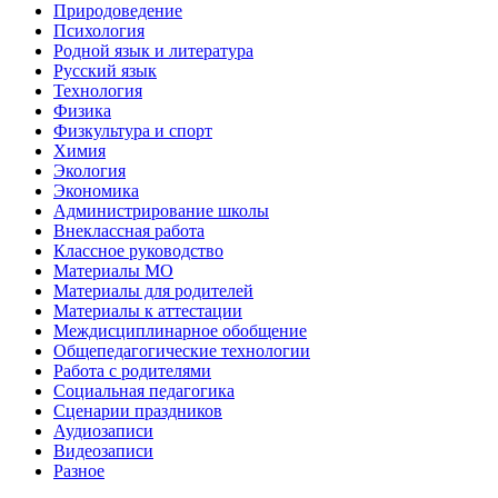
Природоведение
Психология
Родной язык и литература
Русский язык
Технология
Физика
Физкультура и спорт
Химия
Экология
Экономика
Администрирование школы
Внеклассная работа
Классное руководство
Материалы МО
Материалы для родителей
Материалы к аттестации
Междисциплинарное обобщение
Общепедагогические технологии
Работа с родителями
Социальная педагогика
Сценарии праздников
Аудиозаписи
Видеозаписи
Разное