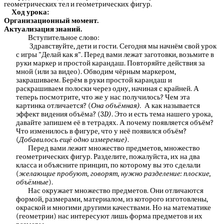
геометрических тел и геометрических фигур.
Ход урока:
Организационный момент.
Актуализация знаний.
Вступительное слово:
Здравствуйте, дети и гости. Сегодня мы начнём свой урок
с игры "Делай как я". Перед вами лежат заготовки, возьмите в
руки маркер и простой карандаш. Повторяйте действия за
мной (или за видео). Обводим чёрным маркером,
закрашиваем. Берём в руки простой карандаш и
раскрашиваем полоски через одну, начиная с крайней. А
теперь посмотрите, что же у нас получилось? Чем эта
картинка отличается? (
Она объёмная).
А как называется
эффект видения объёма? (3
D)
. Это и есть тема нашего урока,
давайте запишем её в тетрадях. А почему появляется объём?
Что изменилось в фигуре, что у неё появился объём?
(
Добавилось ещё одно измерение)
.
Перед вами лежит множество предметов, множество
геометрических фигур. Разделите, пожалуйста, их на два
класса и объясните принцип, по которому вы это сделали
(
желающие пробуют, говорят, нужно разделение: плоские,
объёмные
).
Нас окружает множество предметов. Они отличаются
формой, размерами, материалом, из которого изготовлены,
окраской и многими другими качествами. Но на математике
(геометрии) нас интересуют лишь форма предметов и их