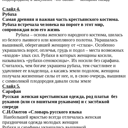
Слайд 4.
Рубаха
Самая древняя и важная часть крестьянского костюма.
Рубаха встречала человека на пороге в этот мир,
сопровождая всю его жизнь
Рубаха – основа женского народного костюма, шилась
из белого льняного или конопляного полотна. Украшалась
вышивкой, оберегавшей женщину от «сглаза». Особенно
украшались ворот, оплечья, грудь и подол – места возможных
«входов» злых сил. Рубахи в которых женщины косили,
назывались «рубахи-сенокосицы». Их носили без сарафана.
Считалось, чем богаче украшена рубаха, тем счастливее и
удачливее ее владелица, а касаясь земли подолом, женщина
получала жизненные силы от нее, и, в свою очередь, вышивки
с символикой плодородия давали силы земле
Слайд 5.
Сарафан
Русская женская крестьянская одежда, род платья без
рукавов (или со вшитыми рукавами) и с застёжкой
спереди
С.И.Ожегов «Словарь русского языка
Наибольшей яркостью всегда отличалась женская
праздничная одежда молодых женщин
Рубахи и сарафаны украшались вышивкой.