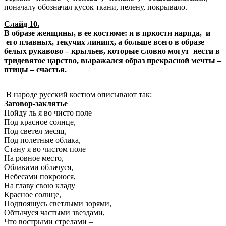
поначалу обозначал кусок ткани, пелену, покрывало.
Слайд 10.
В образе женщины, в ее костюме: и в яркости наряда, и
его плавных, текучих линиях, а больше всего в образе
белых рукавово – крыльев, которые словно могут нести в
тридевятое царство, выражался образ прекрасной мечты –
птицы – счастья.
В народе русский костюм описывают так:
Заговор-заклятье
Пойду ль я во чисто поле –
Под красное солнце,
Под светел месяц,
Под полетные облака,
Стану я во чистом поле
На ровное место,
Облаками облачуся,
Небесами покроюся,
На главу свою кладу
Красное солнце,
Подпояшусь светлыми зорями,
Обтычуся частыми звездами,
Что вострыми стрелами –