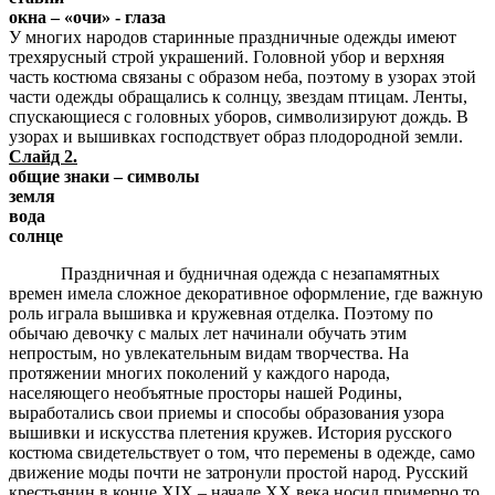
окна – «очи» - глаза
У многих народов старинные праздничные одежды имеют
трехярусный строй украшений. Головной убор и верхняя
часть костюма связаны с образом неба, поэтому в узорах этой
части одежды обращались к солнцу, звездам птицам. Ленты,
спускающиеся с головных уборов, символизируют дождь. В
узорах и вышивках господствует образ плодородной земли.
Слайд 2.
общие знаки – символы
земля
вода
солнце
Праздничная и будничная одежда с незапамятных
времен имела сложное декоративное оформление, где важную
роль играла вышивка и кружевная отделка. Поэтому по
обычаю девочку с малых лет начинали обучать этим
непростым, но увлекательным видам творчества. На
протяжении многих поколений у каждого народа,
населяющего необъятные просторы нашей Родины,
выработались свои приемы и способы образования узора
вышивки и искусства плетения кружев. История русского
костюма свидетельствует о том, что перемены в одежде, само
движение моды почти не затронули простой народ. Русский
крестьянин в конце XIX – начале XX века носил примерно то