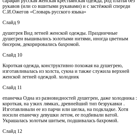
сарафан русская женская крестьянская одежда, род платья без
рукавов (или со вшитыми рукавами) и с застёжкой спереди
С.И.Ожегов «Словарь русского языка»
Слайд 9
душегрея Вид летней женской одежды. Праздничные
душегреи вышивались золотыми нитями, иногда цветным
бисером, декорировались бахромой.
Слайд 10
Короткая одежда, конструктивно похожая на душегрею,
изготавливалась из холста, сукна и также служила верхней
женской летней одеждой. холодник
Слайд 11
епанечка Одна из разновидностей душегреи, даже холодника :
короткая, на узких лямках, древнейший тип безрукавки .
Изготавливали ее из парчи или шелка, на подкладке. Хотя
носили епанечку девушки летом, ее подбивали ватой.
Украшалась золотым шитьем, подшивалась бахромой.
Слайд 12