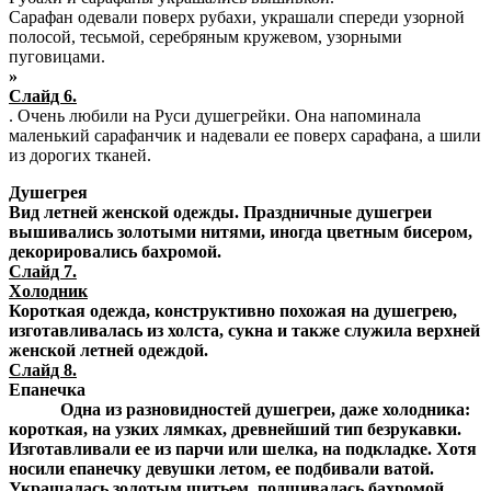
Сарафан одевали поверх рубахи, украшали спереди узорной
полосой, тесьмой, серебряным кружевом, узорными
пуговицами.
»
Слайд 6.
. Очень любили на Руси душегрейки. Она напоминала
маленький сарафанчик и надевали ее поверх сарафана, а шили
из дорогих тканей.
Душегрея
Вид летней женской одежды. Праздничные душегреи
вышивались золотыми нитями, иногда цветным бисером,
декорировались бахромой.
Слайд 7.
Холодник
Короткая одежда, конструктивно похожая на душегрею,
изготавливалась из холста, сукна и также служила верхней
женской летней одеждой.
Слайд 8.
Епанечка
Одна из разновидностей душегреи, даже холодника:
короткая, на узких лямках, древнейший тип безрукавки.
Изготавливали ее из парчи или шелка, на подкладке. Хотя
носили епанечку девушки летом, ее подбивали ватой.
Украшалась золотым шитьем, подшивалась бахромой.