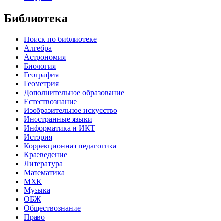
Библиотека
Поиск по библиотеке
Алгебра
Астрономия
Биология
География
Геометрия
Дополнительное образование
Естествознание
Изобразительное искусство
Иностранные языки
Информатика и ИКТ
История
Коррекционная педагогика
Краеведение
Литература
Математика
МХК
Музыка
ОБЖ
Обществознание
Право