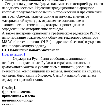
– Сегодня на уроке мы будем знакомиться с историей русского
народного костюма. Изучение традиционного народного
костюма представляет большой исторический и практический
интерес. Одежда, являясь одним из важных элементов
материальной культуры, отражает те социальные и
экономические изменения, которые происходили в
определенные исторические периоды.
А также построим орнамент в графическом редакторе Paint с
использование графических объектов текстового редактора
MS Word и технологии OLE (внедрение объектов) и украсим
ими предложенную одежду.
III. Объяснение нового материала.
Презентация 1
Одежды на Руси были свободные, длинные и
необычайно красочные. Рубахи и сарафаны шились из
домотканого холста и украшались вышивкой, узорным
ткачеством, композициями из тесьмы, полосками из кружева,
лентами, блестками и бисером. Самой нарядной считалась
одежда из красной ткани.
Слайд 1.
фронтон – «чело»
причелины – плечо
наличники – лицо
ставни