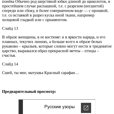
понёва Обычно род шерстяной юбки длиной до щиколоток, в
простейшем случае распашной, т.е. с разрезом (несшитой)
спереди или сбоку, в более совершенном виде — с прошвой,
т.е. со вставкой в разрез куска иной ткани, например
холщовой гладкой или с орнаментом.
Слайд 13
В образе женщины, в ее костюме: и в яркости наряда, и его
плавных, текучих линиях, а больше всего в образе белых
рукавово – крыльев, которые словно могут нести в тридевятое
царство, выражался образ прекрасной мечты – птицы –
счастья.
Слайд 14
Сшей, ты мне, матушка Красный сарафан…
Предварительный просмотр: