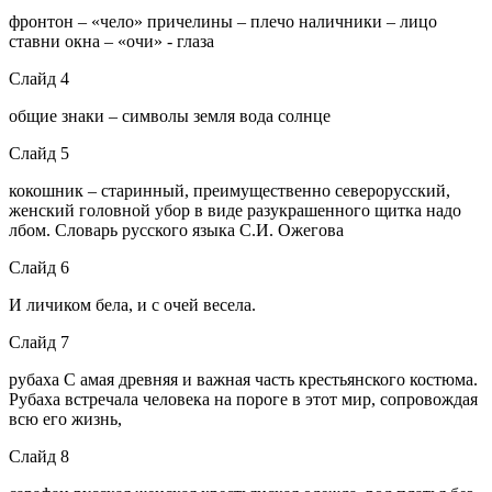
фронтон – «чело» причелины – плечо наличники – лицо
ставни окна – «очи» - глаза
Слайд 4
общие знаки – символы земля вода солнце
Слайд 5
кокошник – старинный, преимущественно северорусский,
женский головной убор в виде разукрашенного щитка надо
лбом. Словарь русского языка С.И. Ожегова
Слайд 6
И личиком бела, и с очей весела.
Слайд 7
рубаха С амая древняя и важная часть крестьянского костюма.
Рубаха встречала человека на пороге в этот мир, сопровождая
всю его жизнь,
Слайд 8