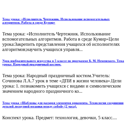
Тема урока: «Исполнитель Чертежник. Использование вспомогательных
алгоритмов. Работа в среде Кумир»
Тема урока: «Исполнитель Чертежник. Использование
вспомогательных алгоритмов. Работа в среде Кумир»Цели
урока:Закрепить представления учащихся об исполнителях
алгоритмов;научить учащихся управля...
Урок изобразительного искусства в 5 классе по программе Б. М. Неменского. Тема
урока: Народный праздничный костюм.
Тема урока: Народный праздничный костюм.Учитель:
Сочинова Л.А.7 урок в теме «ДПИ в жизни человека».Цели
урока: 1. познакомить учащихся с видами и символическим
значением народного праздничного ко...
Тема урока «Шаблоны для раскроя элементов орнамента. Технология соединения
деталей лоскутной мозаики между собой» (2 часа).
Конспект урока. Предмет: технология, девочки, 5 класс....