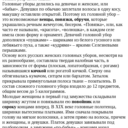
Головные уборы делились на девичьи и женские, или
«бабьи». Девушки по обычаю заплетали волосы в одну косу,
макушку оставляли открытой. Поэтому их головной убор –
это всевозможные
венцы, повязки, обручи
, которые
украшались речным жемчугом, бисером. «Повязка», или, как
часто ее называли, «красота», «волюшка», в каждом селе
имела свою форму и орнамент. Девичий головной убор
дополнялся «пушками» – шариками из белого гусиного или
лебяжьего пуха, а также «кудрями» – яркими Селезневыми
перышками.
Основу всех русских женских головных уборов, несмотря на
их разнообразие, составляла твердая налобная часть, в
зависимости от формы (плоская, лопатообразная, с рогами)
называвшаяся
кичкой
или рогатой кичкой. Сверху она
обтягивалась кумачом, ситцем или бархатом. Затылок
прикрывала прямоугольная полоса ткани – позатылень. В
состав сложного головного убора входило до 12 предметов,
общим весом до 5 килограммов.
Молодые женщины в первый год замужества складывали
ширинку жгутом и повязывали ею
повойник
или
сороку
концами вперед. В XIX веке головные полотенца,
ширинки вытеснены платками. Ими сначала покрывали
голову на мягкие волосники, а затем прямо на волосы, причем
и женщины, и девушки. Платок девушки завязывали под
подбородком, а замужние «по-бабьи» – концами назад.