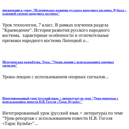
презентация к уроку "Историческое развитие русского народного костюма. Рубаха –
основной элемент народного костюма"
Урок технологии, 7 класс. В рамках изучения раздела
"Краеведение". История развития русского народного
костюма, характерные особенности и отличительные
признаки народного костюма Липецкой о...
Методическая разработка. Тема: "Уроки-лекции с использованием опорных
сигналов"
Уроки-лекции с использованием опорных сигналов...
Интегрированный урок (русский язык + литература) по теме "Урок-репортаж с
использованием повести Н.В. Гоголя «Тарас Бульба»"
Интегрированный урок (русский язык + литература) по теме
"Урок-репортаж с использованием повести Н.В. Гоголя
«Тарас Бульба»"...