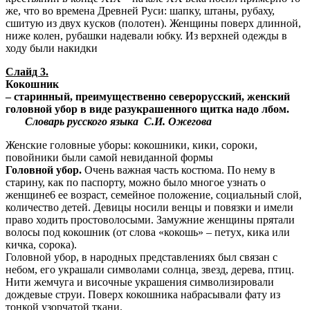
же, что во времена Древней Руси: шапку, штаны, рубаху,
сшитую из двух кусков (полотен). Женщины поверх длинной,
ниже колен, рубашки надевали юбку. Из верхней одежды в
ходу были накидки
Слайд 3.
Кокошник
– старинный, преимущественно северорусский, женский
головной убор в виде разукрашенного щитка надо лбом.
Словарь русского языка С.И. Ожегова
Женские головные уборы: кокошники, кики, сороки,
повойники были самой невиданной формы
Головной убор.
Очень важная часть костюма. По нему в
старину, как по паспорту, можно было многое узнать о
женщине6 ее возраст, семейное положение, социальный слой,
количество детей. Девицы носили венцы и повязки и имели
право ходить простоволосыми. Замужние женщины прятали
волосы под кокошник (от слова «кокошь» – петух, кика или
кичка, сорока).
Головной убор, в народных представлениях был связан с
небом, его украшали символами солнца, звезд, дерева, птиц.
Нити жемчуга и височные украшения символизировали
дождевые струи. Поверх кокошника набрасывали фату из
тонкой узорчатой ткани.