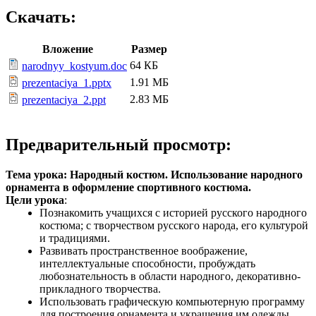
Скачать:
Вложение
Размер
64 КБ
narodnyy_kostyum.doc
1.91 МБ
prezentaciya_1.pptx
2.83 МБ
prezentaciya_2.ppt
Предварительный просмотр:
Тема урока: Народный костюм. Использование народного
орнамента в оформление спортивного костюма.
Цели урока
:
Познакомить учащихся с историей русского народного
костюма; с творчеством русского народа, его культурой
и традициями.
Развивать пространственное воображение,
интеллектуальные способности, пробуждать
любознательность в области народного, декоративно-
прикладного творчества.
Использовать графическую компьютерную программу
для построения орнамента и украшения им одежды.