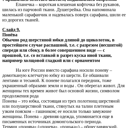
Епанечка – короткая клешеная кофточка без рукавов,
шилась из парчовой ткани. Душегрейка. Она напоминала
маленький сарафанчик и надевалась поверх сарафана, шили ее
из дорогих тканей.
Слайд 9.
Понёва
Обычно род шерстяной юбки длиной до щиколоток, в
простейшем случае распашной, т.е. с разрезом (несшитой)
спереди или сбоку, в более совершенном виде — с
прошвой, т.е. со вставкой в разрез куска иной ткани,
например холщовой гладкой или с орнаментом
На юге России вместо сарафана носили поневу –
домотканую клетчатую юбку из шерсти. Ее обшивали
лентами и тесьмой. К поневе полагался передник, тоже
украшенный образами земли и воды . Он оберегал живот. Для
женщины тех времен живот был основой жизни, символом
продолжения рода
Понева – это юбка, состоящая из трех полотнищ шерстяной
или полушерстяной ткани, стянутых на талии плетеным
узким пояском – гашником; ее носили только замужние
женщины. Понева – древняя одежда, упоминается еще в
письменных источниках домонгольского периода.
Термин «понява» («понева», «понька») – общеславянский,