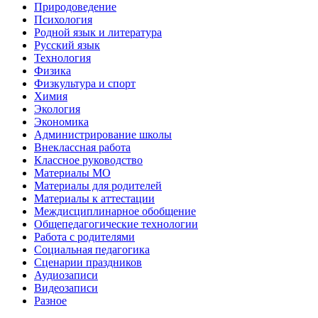
Природоведение
Психология
Родной язык и литература
Русский язык
Технология
Физика
Физкультура и спорт
Химия
Экология
Экономика
Администрирование школы
Внеклассная работа
Классное руководство
Материалы МО
Материалы для родителей
Материалы к аттестации
Междисциплинарное обобщение
Общепедагогические технологии
Работа с родителями
Социальная педагогика
Сценарии праздников
Аудиозаписи
Видеозаписи
Разное